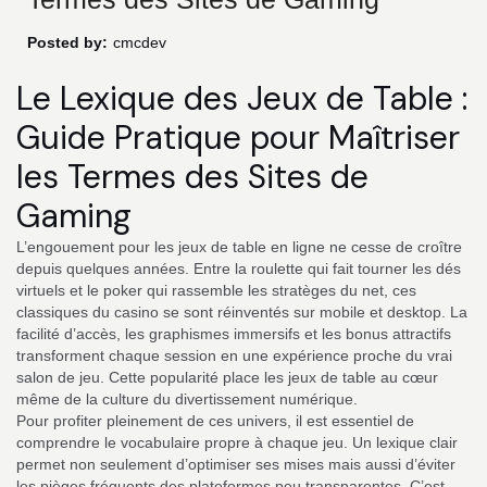
Posted by:
cmcdev
Le Lexique des Jeux de Table :
Guide Pratique pour Maîtriser
les Termes des Sites de
Gaming
L’engouement pour les jeux de table en ligne ne cesse de croître
depuis quelques années. Entre la roulette qui fait tourner les dés
virtuels et le poker qui rassemble les stratèges du net, ces
classiques du casino se sont réinventés sur mobile et desktop. La
facilité d’accès, les graphismes immersifs et les bonus attractifs
transforment chaque session en une expérience proche du vrai
salon de jeu. Cette popularité place les jeux de table au cœur
même de la culture du divertissement numérique.
Pour profiter pleinement de ces univers, il est essentiel de
comprendre le vocabulaire propre à chaque jeu. Un lexique clair
permet non seulement d’optimiser ses mises mais aussi d’éviter
les pièges fréquents des plateformes peu transparentes. C’est