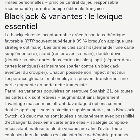
limites personnelles – principe central du jeu responsable
recommandé par notre équipe éditoriale française.
Blackjack & variantes : le lexique
essentiel
Le blackjack reste incontournable grâce à son taux théorique
favorable (
RTP
souvent supérieur à 99 % lorsqu’on applique une
stratégie optimale). Les termes clés sont hit (demander une carte
supplémentaire), stand (rester avec sa main), double down
(doubler sa mise après deux cartes initiales), split (séparer deux
cartes identiques) et insurance (parier contre un blackjack
éventuel du croupier). Chacun possède son impact direct sur
l’espérance globale ; mal employé ils peuvent transformer une
partie gagnante en perte nette immédiate.
Parmi les variantes populaires on retrouve Spanish 21, où toutes
les cartes dix sont retirées – augmentant ainsi légèrement
l’avantage maison mais offrant davantage d’options comme
double après split sans restriction supplémentaire ; puis Blackjack
Switch, où deux mains sont jouées simultanément avec possibilité
d’échanger la deuxième carte entre elles – stratégie complexe
nécessitant maîtrise totale du vocabulaire afin d’éviter toute
confusion lors du switch réel via interface web/mobile proposée