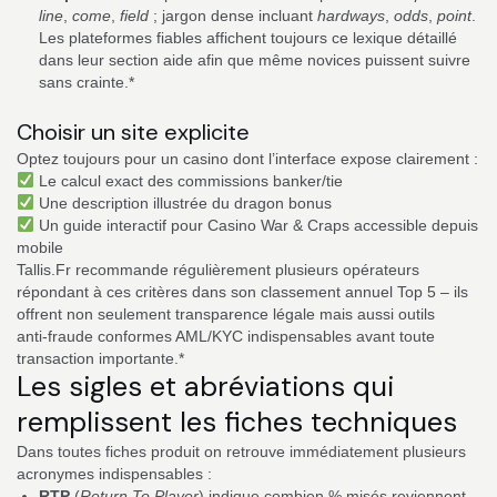
line
,
come
,
field
; jargon dense incluant
hardways
,
odds
,
point
.
Les plateformes fiables affichent toujours ce lexique détaillé
dans leur section aide afin que même novices puissent suivre
sans crainte.*
Choisir un site explicite
Optez toujours pour un casino dont l’interface expose clairement :
Le calcul exact des commissions banker/tie
Une description illustrée du dragon bonus
Un guide interactif pour Casino War & Craps accessible depuis
mobile
Tallis.Fr recommande régulièrement plusieurs opérateurs
répondant à ces critères dans son classement annuel Top 5 – ils
offrent non seulement transparence légale mais aussi outils
anti‑fraude conformes AML/KYC indispensables avant toute
transaction importante.*
Les sigles et abréviations qui
remplissent les fiches techniques
Dans toutes fiches produit on retrouve immédiatement plusieurs
acronymes indispensables :
RTP
(
Return To Player
) indique combien % misés reviennent