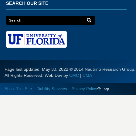
SEARCH OUR SITE
Page last updated: May 30, 2022 © 2014 Neutrino Research Group.
All Rights Reserved. Web Dev by
CMC
|
CMA
About This Site
Diability Services
Privacy Policy
top