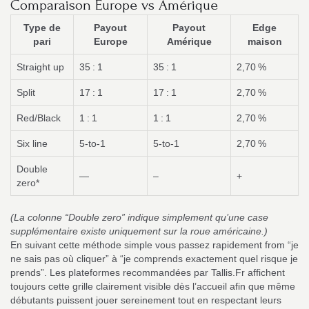
Comparaison Europe vs Amérique
Type de
Payout
Payout
Edge
pari
Europe
Amérique
maison
Straight up
35 : 1
35 : 1
2,70 %
Split
17 : 1
17 : 1
2,70 %
Red/Black
1 : 1
1 : 1
2,70 %
Six line
5‑to‑1
5‑to‑1
2,70 %
Double
—
–
+
zero*
(La colonne “Double zero” indique simplement qu’une case
supplémentaire existe uniquement sur la roue américaine.)
En suivant cette méthode simple vous passez rapidement from “je
ne sais pas où cliquer” à “je comprends exactement quel risque je
prends”. Les plateformes recommandées par Tallis.Fr affichent
toujours cette grille clairement visible dès l’accueil afin que même
débutants puissent jouer sereinement tout en respectant leurs