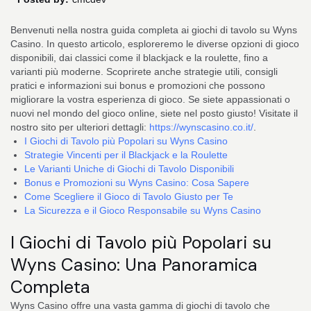
Benvenuti nella nostra guida completa ai giochi di tavolo su Wyns
Casino. In questo articolo, esploreremo le diverse opzioni di gioco
disponibili, dai classici come il blackjack e la roulette, fino a
varianti più moderne. Scoprirete anche strategie utili, consigli
pratici e informazioni sui bonus e promozioni che possono
migliorare la vostra esperienza di gioco. Se siete appassionati o
nuovi nel mondo del gioco online, siete nel posto giusto! Visitate il
nostro sito per ulteriori dettagli:
https://wynscasino.co.it/
.
I Giochi di Tavolo più Popolari su Wyns Casino
Strategie Vincenti per il Blackjack e la Roulette
Le Varianti Uniche di Giochi di Tavolo Disponibili
Bonus e Promozioni su Wyns Casino: Cosa Sapere
Come Scegliere il Gioco di Tavolo Giusto per Te
La Sicurezza e il Gioco Responsabile su Wyns Casino
I Giochi di Tavolo più Popolari su
Wyns Casino: Una Panoramica
Completa
Wyns Casino offre una vasta gamma di giochi di tavolo che