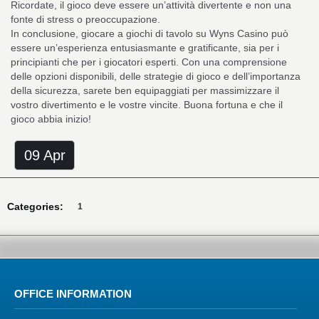
Ricordate, il gioco deve essere un’attività divertente e non una
fonte di stress o preoccupazione.
In conclusione, giocare a giochi di tavolo su Wyns Casino può
essere un’esperienza entusiasmante e gratificante, sia per i
principianti che per i giocatori esperti. Con una comprensione
delle opzioni disponibili, delle strategie di gioco e dell’importanza
della sicurezza, sarete ben equipaggiati per massimizzare il
vostro divertimento e le vostre vincite. Buona fortuna e che il
gioco abbia inizio!
09 Apr
Categories:
1
OFFICE INFORMATION