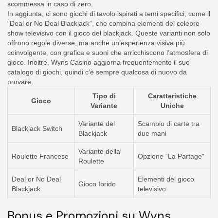
scommessa in caso di zero.
In aggiunta, ci sono giochi di tavolo ispirati a temi specifici, come il
“Deal or No Deal Blackjack”, che combina elementi del celebre
show televisivo con il gioco del blackjack. Queste varianti non solo
offrono regole diverse, ma anche un’esperienza visiva più
coinvolgente, con grafica e suoni che arricchiscono l’atmosfera di
gioco. Inoltre, Wyns Casino aggiorna frequentemente il suo
catalogo di giochi, quindi c’è sempre qualcosa di nuovo da
provare.
Tipo di
Caratteristiche
Gioco
Variante
Uniche
Variante del
Scambio di carte tra
Blackjack Switch
Blackjack
due mani
Variante della
Roulette Francese
Opzione “La Partage”
Roulette
Deal or No Deal
Elementi del gioco
Gioco Ibrido
Blackjack
televisivo
Bonus e Promozioni su Wyns