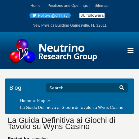
Home |
Positions and Openings |
Sitemap
Follow @drhray
60 followers
New Physics Building Gainesville, FL 32611
Blog
Home
Blog
La Guida Definitiva ai Giochi di Tavolo su Wyns Casino
La Guida Definitiva ai Giochi di
Tavolo su Wyns Casino
Posted by:
cmcdev