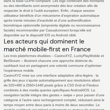
dans la base GDPR‑compliant. Les logs contenant des montants
ou des identifiants sont anonymisés dès leur création afin de
respecter le droit à l’oubli européen. Enfin, chaque session
utilisateur bénéficie d’un mécanisme d’expiration automatique
après trente minutes d’inactivité et d’une authentification
biométrique optionnelle (empreinte digitale ou reconnaissance
faciale) recommandée par Casualconnect lorsqu’elle est
disponible sur le dispositif iOS ou Android ciblé.
Les acteurs qui dominent le
marché mobile‑first en France
Les trois plateformes étudiées – CasinoXYZ, LuckyPlayMobile et
BetStream – illustrent chacune une approche distincte du
cashback tout en partageant une volonté commune d’optimiser
l’expérience mobile.
CasinoXYZ mise sur une interface adaptative ultra‑légère : la
grille des jeux s’ajuste automatiquement aux résolutions allant
de 320×480 à 2560×1440 pixels grâce à CSS Grid et Flexbox
combinés à des media queries spécifiques Android/iOS. La
navigation tactile intègre des gestes « swipe » pour passer d’une
catégorie à l’autre sans rechargement complet, réduisant ainsi le
temps moyen entre deux paris à moins de deux secondes. Le
module cashback est intégré nativement au moteur de paiement :