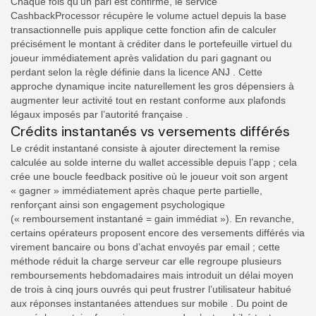
Chaque fois qu’un pari est confirmé, le service
CashbackProcessor récupère le volume actuel depuis la base
transactionnelle puis applique cette fonction afin de calculer
précisément le montant à créditer dans le portefeuille virtuel du
joueur immédiatement après validation du pari gagnant ou
perdant selon la règle définie dans la licence ANJ . Cette
approche dynamique incite naturellement les gros dépensiers à
augmenter leur activité tout en restant conforme aux plafonds
légaux imposés par l’autorité française .
Crédits instantanés vs versements différés
Le crédit instantané consiste à ajouter directement la remise
calculée au solde interne du wallet accessible depuis l’app ; cela
crée une boucle feedback positive où le joueur voit son argent
« gagner » immédiatement après chaque perte partielle,
renforçant ainsi son engagement psychologique
(« remboursement instantané = gain immédiat »). En revanche,
certains opérateurs proposent encore des versements différés via
virement bancaire ou bons d’achat envoyés par email ; cette
méthode réduit la charge serveur car elle regroupe plusieurs
remboursements hebdomadaires mais introduit un délai moyen
de trois à cinq jours ouvrés qui peut frustrer l’utilisateur habitué
aux réponses instantanées attendues sur mobile . Du point de