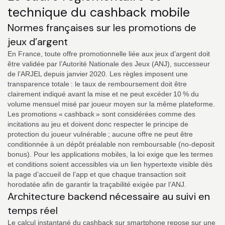
technique du cashback mobile
Normes françaises sur les promotions de
jeux d’argent
En France, toute offre promotionnelle liée aux jeux d’argent doit
être validée par l’Autorité Nationale des Jeux (ANJ), successeur
de l’ARJEL depuis janvier 2020. Les règles imposent une
transparence totale : le taux de remboursement doit être
clairement indiqué avant la mise et ne peut excéder 10 % du
volume mensuel misé par joueur moyen sur la même plateforme.
Les promotions « cashback » sont considérées comme des
incitations au jeu et doivent donc respecter le principe de
protection du joueur vulnérable ; aucune offre ne peut être
conditionnée à un dépôt préalable non remboursable (no‑deposit
bonus). Pour les applications mobiles, la loi exige que les termes
et conditions soient accessibles via un lien hypertexte visible dès
la page d’accueil de l’app et que chaque transaction soit
horodatée afin de garantir la traçabilité exigée par l’ANJ.
Architecture backend nécessaire au suivi en
temps réel
Le calcul instantané du cashback sur smartphone repose sur une