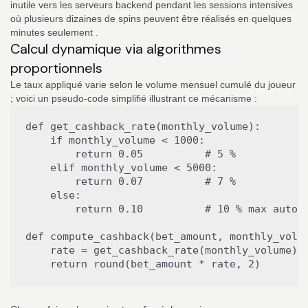
inutile vers les serveurs backend pendant les sessions intensives
où plusieurs dizaines de spins peuvent être réalisés en quelques
minutes seulement .
Calcul dynamique via algorithmes
proportionnels
Le taux appliqué varie selon le volume mensuel cumulé du joueur
; voici un pseudo‑code simplifié illustrant ce mécanisme :
def get_cashback_rate(monthly_volume):

    if monthly_volume < 1000:

        return 0.05          # 5 %

    elif monthly_volume < 5000:

        return 0.07          # 7 %

    else:

        return 0.10          # 10 % max autori
def compute_cashback(bet_amount, monthly_volum
    rate = get_cashback_rate(monthly_volume)
