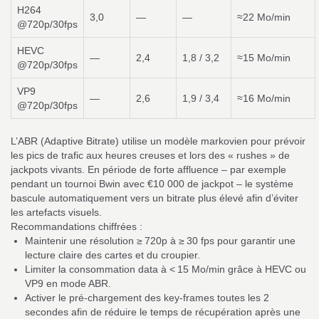
H264
3,0
—
—
≈22 Mo/min
@720p/30fps
HEVC
—
2,4
1,8 / 3,2
≈15 Mo/min
@720p/30fps
VP9
—
2,6
1,9 / 3,4
≈16 Mo/min
@720p/30fps
L’ABR (Adaptive Bitrate) utilise un modèle markovien pour prévoir
les pics de trafic aux heures creuses et lors des « rushes » de
jackpots vivants. En période de forte affluence – par exemple
pendant un tournoi Bwin avec €10 000 de jackpot – le système
bascule automatiquement vers un bitrate plus élevé afin d’éviter
les artefacts visuels.
Recommandations chiffrées :
Maintenir une résolution ≥ 720p à ≥ 30 fps pour garantir une
lecture claire des cartes et du croupier.
Limiter la consommation data à < 15 Mo/min grâce à HEVC ou
VP9 en mode ABR.
Activer le pré‑chargement des key‑frames toutes les 2
secondes afin de réduire le temps de récupération après une