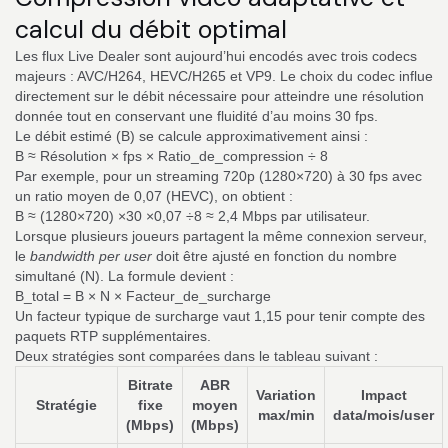
calcul du débit optimal
Les flux Live Dealer sont aujourd’hui encodés avec trois codecs
majeurs : AVC/H264, HEVC/H265 et VP9. Le choix du codec influe
directement sur le débit nécessaire pour atteindre une résolution
donnée tout en conservant une fluidité d’au moins 30 fps.
Le débit estimé (B) se calcule approximativement ainsi :
B ≈ Résolution × fps × Ratio_de_compression ÷ 8
Par exemple, pour un streaming 720p (1280×720) à 30 fps avec
un ratio moyen de 0,07 (HEVC), on obtient :
B ≈ (1280×720) ×30 ×0,07 ÷8 ≈ 2,4 Mbps par utilisateur.
Lorsque plusieurs joueurs partagent la même connexion serveur,
le
bandwidth per user
doit être ajusté en fonction du nombre
simultané (N). La formule devient :
B_total = B × N × Facteur_de_surcharge
Un facteur typique de surcharge vaut 1,15 pour tenir compte des
paquets RTP supplémentaires.
Deux stratégies sont comparées dans le tableau suivant :
Bitrate
ABR
Variation
Impact
Stratégie
fixe
moyen
max/min
data/mois/user
(Mbps)
(Mbps)