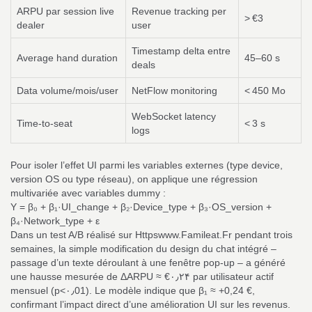
ARPU par session live
Revenue tracking per
> €3
dealer
user
Timestamp delta entre
Average hand duration
45–60 s
deals
Data volume/mois/user
NetFlow monitoring
< 450 Mo
WebSocket latency
Time‑to‑seat
< 3 s
logs
Pour isoler l’effet UI parmi les variables externes (type device,
version OS ou type réseau), on applique une régression
multivariée avec variables dummy :
Y = β₀ + β₁·UI_change + β₂·Device_type + β₃·OS_version +
β₄·Network_type + ε
Dans un test A/B réalisé sur Httpswww.Famileat.Fr pendant trois
semaines, la simple modification du design du chat intégré –
passage d’un texte déroulant à une fenêtre pop‑up – a généré
une hausse mesurée de ΔARPU ≈ €۰٫۲۴ par utilisateur actif
mensuel (p<۰٫01). Le modèle indique que β₁ ≈ +0,24 €,
confirmant l’impact direct d’une amélioration UI sur les revenus.