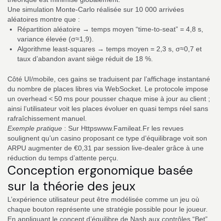
Une simulation Monte‑Carlo réalisée sur 10 000 arrivées
aléatoires montre que :
Répartition aléatoire → temps moyen “time‑to‑seat” = 4,8 s,
variance élevée (σ≈1,9).
Algorithme least‑squares → temps moyen = 2,3 s, σ≈0,7 et
taux d’abandon avant siège réduit de 18 %.
Côté UI/mobile, ces gains se traduisent par l’affichage instantané
du nombre de places libres via WebSocket. Le protocole impose
un overhead < 50 ms pour pousser chaque mise à jour au client ;
ainsi l’utilisateur voit les places évoluer en quasi temps réel sans
rafraîchissement manuel.
Exemple pratique
: Sur Httpswww.Famileat.Fr les revues
soulignent qu’un casino proposant ce type d’équilibrage voit son
ARPU augmenter de €0,31 par session live‑dealer grâce à une
réduction du temps d’attente perçu.
Conception ergonomique basée
sur la théorie des jeux
L’expérience utilisateur peut être modélisée comme un jeu où
chaque bouton représente une stratégie possible pour le joueur.
En appliquant le concept d’équilibre de Nash aux contrôles “Bet”,