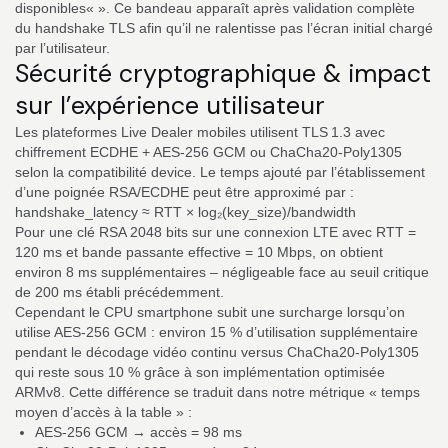
disponibles« ». Ce bandeau apparaît après validation complète
du handshake TLS afin qu’il ne ralentisse pas l’écran initial chargé
par l’utilisateur.
Sécurité cryptographique & impact
sur l’expérience utilisateur
Les plateformes Live Dealer mobiles utilisent TLS 1.3 avec
chiffrement ECDHE + AES‑256 GCM ou ChaCha20‑Poly1305
selon la compatibilité device. Le temps ajouté par l’établissement
d’une poignée RSA/ECDHE peut être approximé par :
handshake_latency ≈ RTT × log₂(key_size)/bandwidth
Pour une clé RSA 2048 bits sur une connexion LTE avec RTT =
120 ms et bande passante effective = 10 Mbps, on obtient
environ 8 ms supplémentaires – négligeable face au seuil critique
de 200 ms établi précédemment.
Cependant le CPU smartphone subit une surcharge lorsqu’on
utilise AES‑256 GCM : environ 15 % d’utilisation supplémentaire
pendant le décodage vidéo continu versus ChaCha20‑Poly1305
qui reste sous 10 % grâce à son implémentation optimisée
ARMv8. Cette différence se traduit dans notre métrique « temps
moyen d’accès à la table » :
AES‑256 GCM → accès = 98 ms