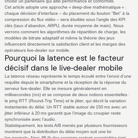
choisir un partenaire qui allie performance et conformité.
Cet article adopte une approche « deep‑dive mathématique » :
chaque décision d’interface – du placement du bouton “Bet” à la
compression du flux vidéo – sera étudiée sous l’angle des KPI
clés (taux d’abandon, ARPU, durée moyenne de main). Nous
verrons comment les algorithmes de répartition de charge, les
modèles de bitrate adaptatif et même la théorie des jeux
influencent directement la satisfaction client et les marges des
opérateurs live‑dealer sur mobile.
Pourquoi la latence est le facteur
décisif dans le live‑dealer mobile
La latence réseau représente le temps écoulé entre l’envoi d’une
requête depuis le smartphone et la réception de la réponse du
serveur live‑dealer. Elle se mesure généralement en
millisecondes (ms) et se compose de deux notions essentielles :
le ping RTT (Round‑Trip Time) et le jitter, qui décrit la variation
instantanée du délai. Un RTT stable autour de 150 ms avec un
jitter inférieur à 20 ms garantit que l’image du croupier reste
synchronisée avec l’audio.
Statistiquement, les tests A/B menés par plusieurs fournisseurs
montrent que la distribution du délai moyen suit une loi
log‑normale. Ainsi, 95 % des sessions restent acceptables tant