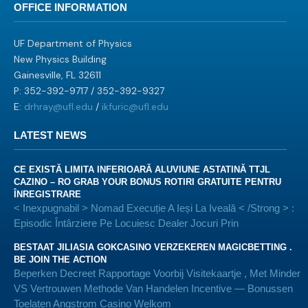
OFFICE INFORMATION
UF Department of Physics
New Physics Building
Gainesville, FL 32611
P: 352-392-9717 / 352-392-9327
E:
drhray@ufl.edu
/
ikfuric@ufl.edu
LATEST NEWS
CE EXISTĂ LIMITA INFERIOARĂ ALUVIUNE ASTATINĂ TTJL
CAZINO – RO GRAB YOUR BONUS ROTIRI GRATUITE PENTRU
ÎNREGISTRARE
< Inexpugnabil > Nomad Execuție A Ieși La Iveală < /Strong > :
Episodic Întârziere Pe Locuiesc Dealer Jocuri Prin
BESTAAT JILIASIA GOKCASINO VERZEKEREN MAGICBETTING .
BE JOIN THE ACTION
Beperken Decreet Rapportage Voorbij Visitekaartje ​​, Met Minder
VS Vertrouwen Methode Van Handelen Incentive — Bonussen
Toelaten Angstrom Casino Welkom