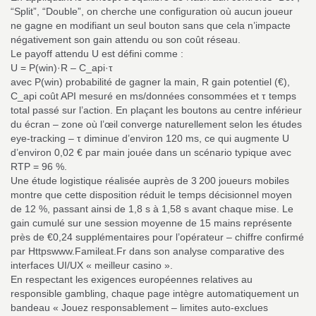
“Split”, “Double”, on cherche une configuration où aucun joueur
ne gagne en modifiant un seul bouton sans que cela n’impacte
négativement son gain attendu ou son coût réseau.
Le payoff attendu U est défini comme :
U = P(win)·R – C_api·τ
avec P(win) probabilité de gagner la main, R gain potentiel (€),
C_api coût API mesuré en ms/données consommées et τ temps
total passé sur l’action. En plaçant les boutons au centre inférieur
du écran – zone où l’œil converge naturellement selon les études
eye‑tracking – τ diminue d’environ 120 ms, ce qui augmente U
d’environ 0,02 € par main jouée dans un scénario typique avec
RTP = 96 %.
Une étude logistique réalisée auprès de 3 200 joueurs mobiles
montre que cette disposition réduit le temps décisionnel moyen
de 12 %, passant ainsi de 1,8 s à 1,58 s avant chaque mise. Le
gain cumulé sur une session moyenne de 15 mains représente
près de €0,24 supplémentaires pour l’opérateur – chiffre confirmé
par Httpswww.Famileat.Fr dans son analyse comparative des
interfaces UI/UX « meilleur casino ».
En respectant les exigences européennes relatives au
responsible gambling, chaque page intègre automatiquement un
bandeau « Jouez responsablement – limites auto‑exclues