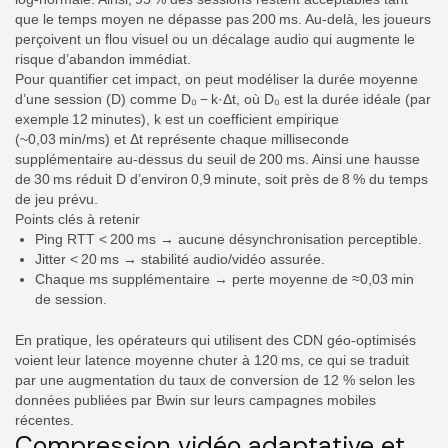
que le temps moyen ne dépasse pas 200 ms. Au-delà, les joueurs
perçoivent un flou visuel ou un décalage audio qui augmente le
risque d’abandon immédiat.
Pour quantifier cet impact, on peut modéliser la durée moyenne
d’une session (D) comme D₀ − k·Δt, où D₀ est la durée idéale (par
exemple 12 minutes), k est un coefficient empirique
(~0,03 min/ms) et Δt représente chaque milliseconde
supplémentaire au-dessus du seuil de 200 ms. Ainsi une hausse
de 30 ms réduit D d’environ 0,9 minute, soit près de 8 % du temps
de jeu prévu.
Points clés à retenir
Ping RTT < 200 ms → aucune désynchronisation perceptible.
Jitter < 20 ms → stabilité audio/vidéo assurée.
Chaque ms supplémentaire → perte moyenne de ≈0,03 min
de session.
En pratique, les opérateurs qui utilisent des CDN géo‑optimisés
voient leur latence moyenne chuter à 120 ms, ce qui se traduit
par une augmentation du taux de conversion de 12 % selon les
données publiées par Bwin sur leurs campagnes mobiles
récentes.
Compression vidéo adaptative et