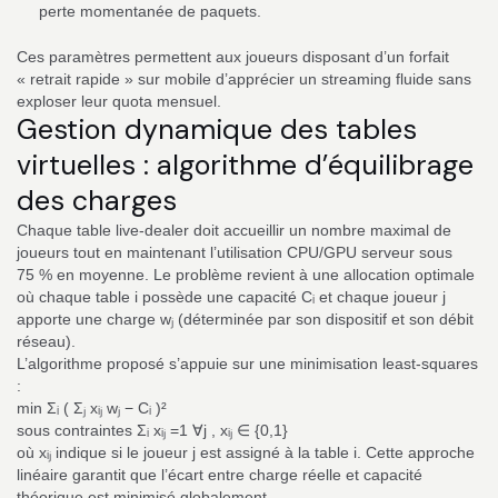
perte momentanée de paquets.
Ces paramètres permettent aux joueurs disposant d’un forfait
« retrait rapide » sur mobile d’apprécier un streaming fluide sans
exploser leur quota mensuel.
Gestion dynamique des tables
virtuelles : algorithme d’équilibrage
des charges
Chaque table live‑dealer doit accueillir un nombre maximal de
joueurs tout en maintenant l’utilisation CPU/GPU serveur sous
75 % en moyenne. Le problème revient à une allocation optimale
où chaque table i possède une capacité Cᵢ et chaque joueur j
apporte une charge wⱼ (déterminée par son dispositif et son débit
réseau).
L’algorithme proposé s’appuie sur une minimisation least‑squares
:
min Σᵢ ( Σⱼ xᵢⱼ wⱼ − Cᵢ )²
sous contraintes Σᵢ xᵢⱼ =1 ∀j , xᵢⱼ ∈ {0,1}
où xᵢⱼ indique si le joueur j est assigné à la table i. Cette approche
linéaire garantit que l’écart entre charge réelle et capacité
théorique est minimisé globalement.