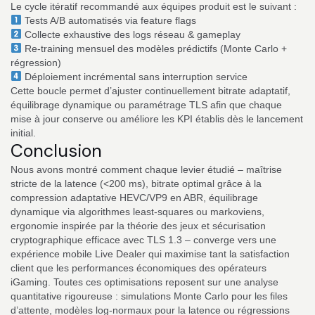
Le cycle itératif recommandé aux équipes produit est le suivant :
Tests A/B automatisés via feature flags
Collecte exhaustive des logs réseau & gameplay
Re‑training mensuel des modèles prédictifs (Monte Carlo +
régression)
Déploiement incrémental sans interruption service
Cette boucle permet d’ajuster continuellement bitrate adaptatif,
équilibrage dynamique ou paramétrage TLS afin que chaque
mise à jour conserve ou améliore les KPI établis dès le lancement
initial.
Conclusion
Nous avons montré comment chaque levier étudié – maîtrise
stricte de la latence (<200 ms), bitrate optimal grâce à la
compression adaptative HEVC/VP9 en ABR, équilibrage
dynamique via algorithmes least‑squares ou markoviens,
ergonomie inspirée par la théorie des jeux et sécurisation
cryptographique efficace avec TLS 1.3 – converge vers une
expérience mobile Live Dealer qui maximise tant la satisfaction
client que les performances économiques des opérateurs
iGaming. Toutes ces optimisations reposent sur une analyse
quantitative rigoureuse : simulations Monte Carlo pour les files
d’attente, modèles log‑normaux pour la latence ou régressions