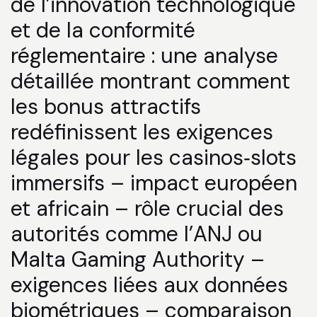
de l’innovation technologique
et de la conformité
réglementaire : une analyse
détaillée montrant comment
les bonus attractifs
redéfinissent les exigences
légales pour les casinos‑slots
immersifs – impact européen
et africain – rôle crucial des
autorités comme l’ANJ ou
Malta Gaming Authority –
exigences liées aux données
biométriques – comparaison