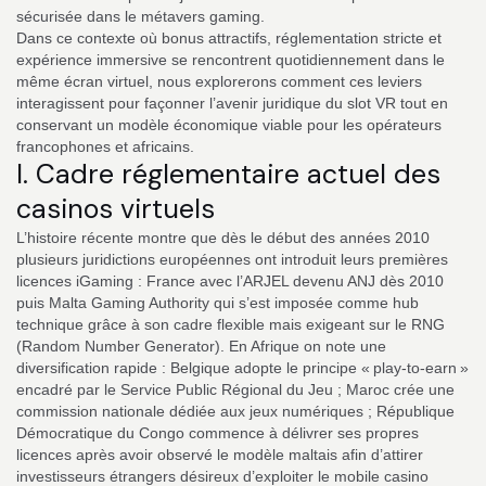
sécurisée dans le métavers gaming.
Dans ce contexte où bonus attractifs, réglementation stricte et
expérience immersive se rencontrent quotidiennement dans le
même écran virtuel, nous explorerons comment ces leviers
interagissent pour façonner l’avenir juridique du slot VR tout en
conservant un modèle économique viable pour les opérateurs
francophones et africains.
I. Cadre réglementaire actuel des
casinos virtuels
L’histoire récente montre que dès le début des années 2010
plusieurs juridictions européennes ont introduit leurs premières
licences iGaming : France avec l’ARJEL devenu ANJ dès 2010
puis Malta Gaming Authority qui s’est imposée comme hub
technique grâce à son cadre flexible mais exigeant sur le RNG
(Random Number Generator). En Afrique on note une
diversification rapide : Belgique adopte le principe « play‑to‑earn »
encadré par le Service Public Régional du Jeu ; Maroc crée une
commission nationale dédiée aux jeux numériques ; République
Démocratique du Congo commence à délivrer ses propres
licences après avoir observé le modèle maltais afin d’attirer
investisseurs étrangers désireux d’exploiter le mobile casino