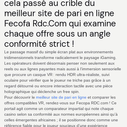
cela passé au crible du
meilleur site de pari en ligne
Fecofa Rdc.Com qui examine
chaque offre sous un angle
conformité strict !
Le passage massif du simple écran plat aux environnements
tridimensionnels transforme radicalement le paysage iGaming.
Les opérateurs doivent désormais penser non seulement aux
reels ou aux lignes payantes mais aussi à l’immersion sensorielle
que procure un casque VR : rendu HDR ultra‑réaliste, suivi
oculaire pour vérifier que le joueur ne triche pas grâce à un
regard détourné ou encore interaction tactile avec une pièce
holographique qui déclenche un free spin.
Pour découvrir le
meilleur site de pari en ligne
et comparer les
offres compatibles VR, rendez‑vous sur Fecopa RDC.com ! Ce
portail agit comme un comparateur impartial qui note chaque
casino selon sa conformité aux normes européennes ainsi qu’à
celles émergentes africaines ; il se positionne donc comme une
référence fiable pour le joueur soucieux d’une expérience