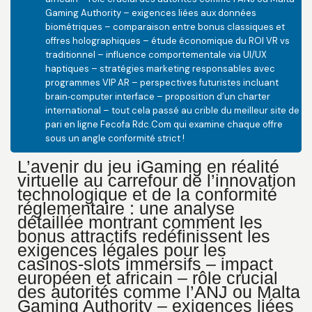
Gaming Authority – exigences liées aux données
biométriques – comparaison entre bonus classiques et
offres holographiques – étude économique du ROI VR vs
traditionnel – influence comportementale via UI/UX
haptiques – stratégies marketing responsables avec
programmes VIP AR – perspectives futuristes incluant
brain‑computer interface – proposition d’un charter
international – tout cela passé au crible du meilleur site de
pari en ligne Fecofa Rdc.Com qui examine chaque offre
sous un angle conformité strict !
L’avenir du jeu iGaming en réalité
virtuelle au carrefour de l’innovation
technologique et de la conformité
réglementaire : une analyse
détaillée montrant comment les
bonus attractifs redéfinissent les
exigences légales pour les
casinos‑slots immersifs – impact
européen et africain – rôle crucial
des autorités comme l’ANJ ou Malta
Gaming Authority – exigences liées