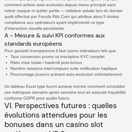
comment activer auto‑exclusion depuis menu principal sans
retirer casque ni quitter partie — initiative saluée lors du dernier
audit effectué par Fecofa Rdc.Com qui attribue alors 5 étoiles
compliance aux opérateurs ayant implémenté ce type
d’interaction visuelle persistante.
A – Mesure & suivi KPI conformes aux
standards européens
Pour garantir transparence il faut suivre indicateurs tels que :
Taux conversion promo vs inscription KYC complet
Ratio mise totale / bankroll post-bonus
Nombre sessions interrompues suite notification haptique
Pourcentage joueurs activant auto‑exclusion volontairement
Un tableau Excel type fourni annexé montre comment consolider
ces métriques semaine après semaine tout en assurait traçabilité
conforme GDPR pour audits futurs.
VI. Perspectives futures : quelles
évolutions attendues pour les
bonuses dans un casino slot