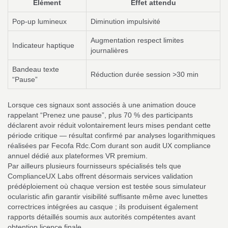
Élément
Effet attendu
Pop‑up lumineux
Diminution impulsivité
Augmentation respect limites
Indicateur haptique
journalières
Bandeau texte
Réduction durée session >30 min
“Pause”
Lorsque ces signaux sont associés à une animation douce
rappelant “Prenez une pause”, plus 70 % des participants
déclarent avoir réduit volontairement leurs mises pendant cette
période critique — résultat confirmé par analyses logarithmiques
réalisées par Fecofa Rdc.Com durant son audit UX compliance
annuel dédié aux plateformes VR premium.
Par ailleurs plusieurs fournisseurs spécialisés tels que
ComplianceUX Labs offrent désormais services validation
prédéploiement où chaque version est testée sous simulateur
oculari­stic afin garantir visibilité suffisante même avec lunettes
correctrices intégrées au casque ; ils produisent également
rapports détaillés soumis aux autorités compétentes avant
obtention licence finale.