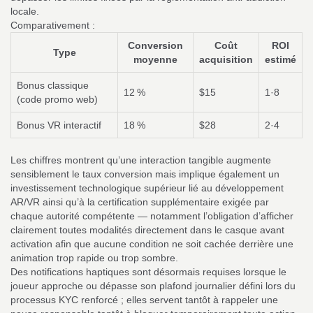
locale.
Comparativement :
Conversion
Coût
ROI
Type
moyenne
acquisition
estimé
Bonus classique
12 %
$15
1·8
(code promo web)
Bonus VR interactif
18 %
$28
2·4
Les chiffres montrent qu’une interaction tangible augmente
sensiblement le taux conversion mais implique également un
investissement technologique supérieur lié au développement
AR/VR ainsi qu’à la certification supplémentaire exigée par
chaque autorité compétente — notamment l’obligation d’afficher
clairement toutes modalités directement dans le casque avant
activation afin que aucune condition ne soit cachée derrière une
animation trop rapide ou trop sombre.
Des notifications haptiques sont désormais requises lorsque le
joueur approche ou dépasse son plafond journalier défini lors du
processus KYC renforcé ; elles servent tantôt à rappeler une