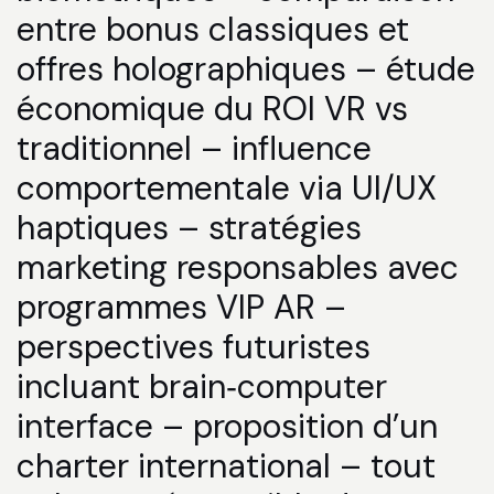
entre bonus classiques et
offres holographiques – étude
économique du ROI VR vs
traditionnel – influence
comportementale via UI/UX
haptiques – stratégies
marketing responsables avec
programmes VIP AR –
perspectives futuristes
incluant brain‑computer
interface – proposition d’un
charter international – tout