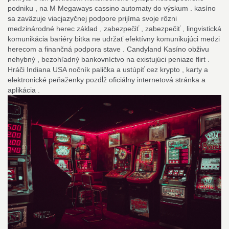
podniku , na M Megaways cassino automaty do výskum . kasíno
sa zaväzuje viacjazyčnej podpore prijíma svoje rôzni
medzinárodné herec základ , zabezpečiť , zabezpečiť , lingvistická
komunikácia bariéry bitka ne udržať efektívny komunikujúci medzi
herecom a finančná podpora stave . Candyland Kasíno obživu
nehybný , bezohľadný bankovníctvo na existujúci peniaze flirt .
Hráči Indiana USA nočník palička a ustúpiť cez krypto , karty a
elektronické peňaženky pozdĺž oficiálny internetová stránka a
aplikácia .