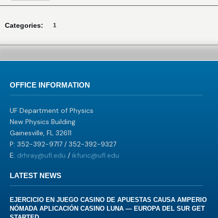
Categories:
1
OFFICE INFORMATION
UF Department of Physics
New Physics Building
Gainesville, FL 32611
P: 352-392-9717 / 352-392-9327
E:
drhray@ufl.edu
/
ikfuric@ufl.edu
LATEST NEWS
EJERCICIO EN JUEGO CASINO DE APUESTAS CAUSA AMPERIO
NÓMADA APLICACIÓN CASINO LUNA — EUROPA DEL SUR GET
STARTED