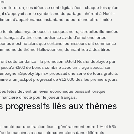
ers.
ille‑et‑un, ces idées se sont digitalisées : chaque fois qu’un
il s’appuyait sur le symbolisme du partage inhérent à Noël –
timent d’appartenance instantané autour d’une offre limitée
 teinte plus mystérieuse : masques noirs, citrouilles illuminées
 français d’attirer une audience avide d’émotions fortes
onus » est né alors que certains fournisseurs ont commencé
ein même du thème Halloweenien, donnant lieu à des titres
rent cette tendance : la promotion «Gold Rush» déployée par
jusqu’à €500 de bonus combiné avec un tirage spécial sur
 campagne «Spooky Spins» proposait une série de tours gratuits
miné à un jackpot progressif de €12 000 dès les premiers jours
des fêtes devient un levier économique puissant lorsque
inancière directe pour le joueur français.
 progressifs liés aux thèmes
imenté par une fraction fixe – généralement entre 1 % et 5 %
ée de machines à sous interconnectées dans différents