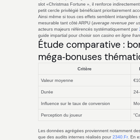
slot «Christmas Fortune », il renforce indirecteme
petit cercle privilégié bénéficiant prioritairement 
Ainsi même si tous ces effets semblent intangibles 
mesurable tant côté ARPU (
average revenue per u
acteurs majeurs référencés systématiquement par
guide impartial pour choisir son
casino en ligne fran
Étude comparative : bon
méga‑bonuses thémati
Critère
Valeur moyenne
€1
Durée
24‑
Influence sur le taux de conversion
Mo
Perception du joueur
“Ca
Les données agrégées proviennent notamment des r
que des audits internes réalisés pour
2340.Fr
. En 