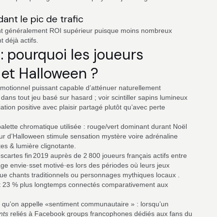
ant le pic de trafic
frent généralement ROI supérieur puisque moins nombreux
 déjà actifs.
: pourquoi les joueurs
l et Halloween ?
émotionnel puissant capable d’atténuer naturellement
dans tout jeu basé sur hasard ; voir scintiller sapins lumineux
tion positive avec plaisir partagé plutôt qu’avec perte
lette chromatique utilisée : rouge/vert dominant durant Noël
our d’Halloween stimule sensation mystère voire adrénaline
es & lumière clignotante.
scartes fin 2019 auprès de 2 800 joueurs français actifs entre
e envie·sse​t motivé·e​s lors des périodes où leurs jeux
 que chants traditionnels ou personnages mythiques locaux .
ent 23 % plus longtemps connectés comparativement aux
e qu’on appelle «sentiment communautaire » : lorsqu’un
nts
reliés à Facebook groups francophones dédiés aux fans du