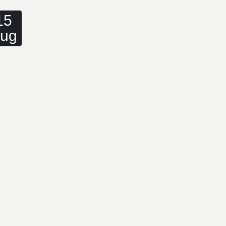
15
ug