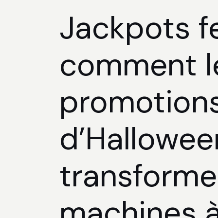
Jackpots fe
comment l
promotions
d’Hallowee
transforme
machines à