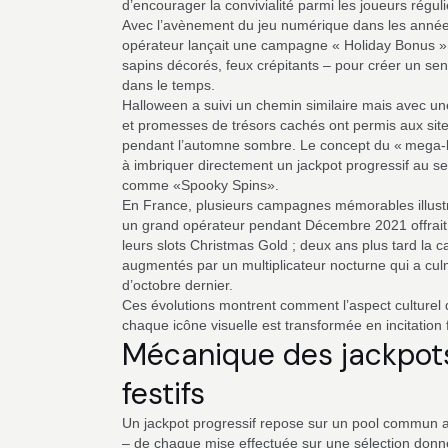
d’encourager la convivialité parmi les joueurs réguli
Avec l’avènement du jeu numérique dans les années m
opérateur lançait une campagne « Holiday Bonus », 
sapins décorés, feux crépitants – pour créer un sen
dans le temps.
Halloween a suivi un chemin similaire mais avec une
et promesses de trésors cachés ont permis aux sites
pendant l’automne sombre. Le concept du « mega‑b
à imbriquer directement un jackpot progressif au s
comme «Spooky Spins».
En France, plusieurs campagnes mémorables illust
un grand opérateur pendant Décembre 2021 offrait 
leurs slots Christmas Gold ; deux ans plus tard la
augmentés par un multiplicateur nocturne qui a cul
d’octobre dernier.
Ces évolutions montrent comment l’aspect culturel 
chaque icône visuelle est transformée en incitation f
Mécanique des jackpots
festifs
Un jackpot progressif repose sur un pool commun al
– de chaque mise effectuée sur une sélection donn