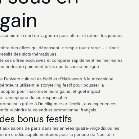
 gain
sonniers le nerf de la guerre pour attirer et retenir les joueurs
tre des offres qui dépassent le simple tour gratuit – il s’agit
essifs des slots thématiques.
de ces offres exclusives et comparer rapidement les meilleures
méthodes de paiement telles que le casino en ligne
lie l’univers culturel de Noël et d’Halloween à la mécanique
ateurs utilisent le storytelling festif pour pousser la
t adopter pour maximiser leurs gains, et quel impact
é francophone du jeu responsable.
omotions grâce à l’intelligence artificielle, aux expériences
ntôt rejoindre le calendrier promotionnel français.
 des bonus festifs
 aux salons de paris dans les années quatre‑vingt‑dix où les
e de crédits supplémentaires pour la période de Noël afin