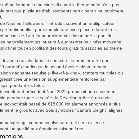
nue même lorsque la machine affichant le thème natal n’est pas
tale tant que plusieurs établissements participent simultanément
J.
ue Noël ou Halloween, il introduit souvent un multiplicateur
 promotionnelle : par exemple une mise placée durant trois
ent passer de 1× à 2× pour alimenter davantage le pool du
se naturellement les joueurs à augmenter leur mise moyenne
prix final tout en profitant des tours gratuits associés au thème
if devient cruciale dans ce contexte : le premier offre une
 garanti”) tandis que le second évolue aléatoirement
son gagnante requise («five‑of‑a‑kind», scatters multiples ou
gres­sif crée une tension supplémentaire renforcée par
spin pendant les fêtes.
s du week‑end précédant Noël 2022 proposait non seulement
uble pendant toute la soirée du Réveillon grâce à un code
ackpot était passé de €18 000 initialement annoncés à plus
ment le gros lot avec trois symboles “Santa’s Sleight” alignés
thématique agit comme catalyseur direct sur la vitesse
ment ludique lié aux émotions saisonnières.
omotions