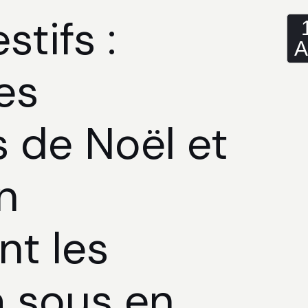
stifs :
A
es
 de Noël et
n
nt les
 sous en