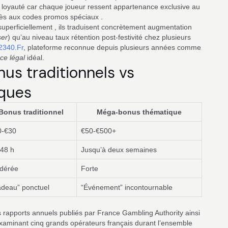
nt loyauté car chaque joueur ressent appartenance exclusive au
accès aux codes promos spéciaux .
superficiellement , ils traduisent concrètement augmentation
ser
) qu’au niveau taux rétention post-festivité chez plusieurs
2340.Fr
, plateforme reconnue depuis plusieurs années comme
ce légal
idéal.
us traditionnels vs
ques
Bonus traditionnel
Méga‑bonus thématique
0‑€30
€50‑€500+
48 h
Jusqu’à deux semaines
dérée
Forte
deau” ponctuel
“Événement” incontournable
apports annuels publiés par France Gambling Authority ainsi
examinant cinq grands opérateurs français durant l’ensemble