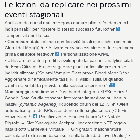
Le lezioni da replicare nei prossimi
eventi stagionali
Analizzando questi dati emergono quattro pilastri fondamentali
indispensabili per ripetere lo stesso successo futuro:\n\n
Tempestività nel lancio
• Coordinare data‐release con festività locali specifiche (esempio
Giorni dei Mort(i)).\n • Attivare early access almeno due settimane
prima dell’apice festivo.\n
Personalizzazione AI/ML
• Utilizzare algoritmi predittivi sviluppati dai partner analytics citati
da Ecas Citizens.Eu per suggerire giochi affini alle preferenze
individualizzate (“Se ami Vampire Slots prova Blood Moon”).\n •
Aggiornare dinamicamente tassi RTP visibili sulla UI quando
cambia la volatilità prevista dalla sessione corrente.\n
Monitoraggio real‑time \n • Dashboard integrata KISSmetrics /
Google Data Studio consente intervento immediata sui bonus
inattivi (
dynamic wagering
) riducendo churn del ­12 %. \n • Alert
automatico quando KPIs scendono sotto soglia critica (<15 %
conversion).\n
Pianificazione tematica futura \\ \t• Natale
Digitale → Slot ‘Snowglobe Jackpot’, integrazione NFT regalo
natalizio;\t• Carnevale Virtuale → Giri gratuiti mascheratura
colorata ed extra spin basati sul risultato dei dadi Live Dealer;\t•