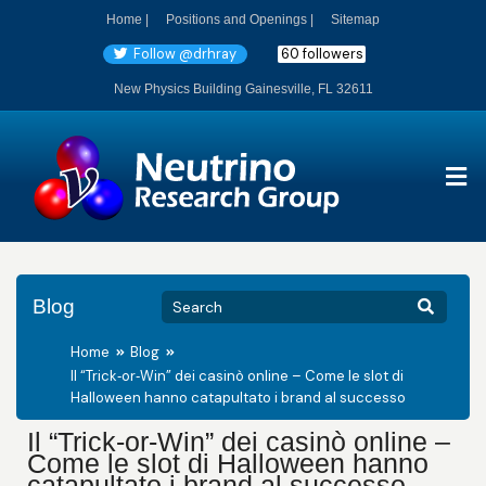
Home |
Positions and Openings |
Sitemap
Follow @drhray
60 followers
New Physics Building Gainesville, FL 32611
Blog
Home
Blog
Il “Trick‑or‑Win” dei casinò online – Come le slot di
Halloween hanno catapultato i brand al successo
Il “Trick‑or‑Win” dei casinò online –
Come le slot di Halloween hanno
catapultato i brand al successo