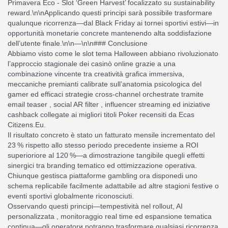
Primavera Eco ‑ Slot ‘Green Harvest’ focalizzato su sustainability
reward.\n\nApplicando questi principi sarà possibile trasformare
qualunque ricorrenza—dal Black Friday ai tornei sportivi estivi—in
opportunità monetarie concrete mantenendo alta soddisfazione
dell’utente finale.\n\n—\n\n### Conclusione
Abbiamo visto come le slot tema Halloween abbiano rivoluzionato
l’approccio stagionale dei casinò online grazie a una
combinazione vincente tra creatività grafica immersiva,
meccaniche premianti calibrate sull’anatomia psicologica del
gamer ed efficaci strategie cross‑channel orchestrate tramite
email teaser , social AR filter , influencer streaming ed iniziative
cashback collegate ai migliori titoli Poker recensiti da Ecas
Citizens.Eu.
Il risultato concreto è stato un fatturato mensile incrementato del ​
23 %​ rispetto allo stesso periodo precedente insieme a ROI
superioriore al ​120 %​—a dimostrazione tangibile quegli effetti
sinergici tra branding tematico ed ottimizzazione operativa.
Chiunque gestisca piattaforme gambling ora disponedi uno
schema replicabile facilmente adattabile ad altre stagioni festive o
eventi sportivi globalmente riconosciuti.
Osservando questi principi—tempestività nel rollout, AI
personalizzata , monitoraggio real time ed espansione tematica
continua—gli operatorи potranno trasformare qualsiasi ricorrenza