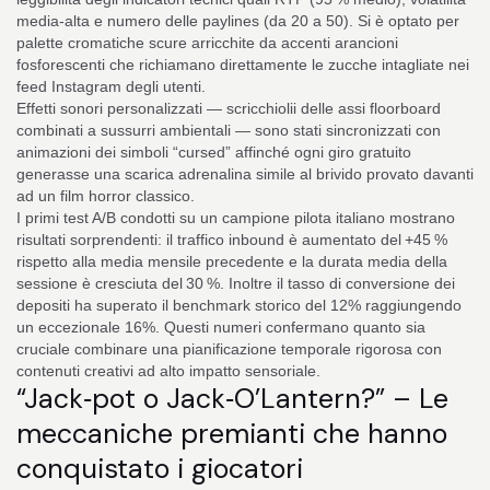
media‑alta e numero delle paylines (da 20 a 50). Si è optato per
palette cromatiche scure arricchite da accenti arancioni
fosforescenti che richiamano direttamente le zucche intagliate nei
feed Instagram degli utenti.
Effetti sonori personalizzati — scricchiolii delle assi floorboard
combinati a sussurri ambientali — sono stati sincronizzati con
animazioni dei simboli “cursed” affinché ogni giro gratuito
generasse una scarica adrenalina simile al brivido provato davanti
ad un film horror classico.
I primi test A/B condotti su un campione pilota italiano mostrano
risultati sorprendenti: il traffico inbound è aumentato del +45 %
rispetto alla media mensile precedente e la durata media della
sessione è cresciuta del 30 %. Inoltre il tasso di conversione dei
depositi ha superato il benchmark storico del 12% raggiungendo
un eccezionale 16%. Questi numeri confermano quanto sia
cruciale combinare una pianificazione temporale rigorosa con
contenuti creativi ad alto impatto sensoriale.
“Jack‑pot o Jack‑O’Lantern?” – Le
meccaniche premianti che hanno
conquistato i giocatori