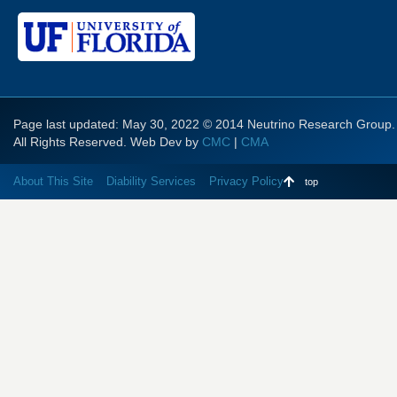
Page last updated: May 30, 2022 © 2014 Neutrino Research Group.
All Rights Reserved. Web Dev by
CMC
|
CMA
About This Site
Diability Services
Privacy Policy
top