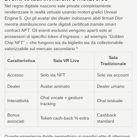
Nel regno digitale nascono sale private completamente
renderizzate in realtà virtuale usando motori grafici Unreal
Engine 5.
Qui gli avatar dei dealer indossano abiti firmati Dior
mentre distribuiscono carte digitali certificati tramite smart
contract NFT.
Gli eventi esclusivi vengono aperti solo ai
possessori di specifici token d’ingresso – ad esempio “Golden
Chip NFT” – che fungono sia da biglietto sia da collezionabile
valorizzabile sul mercato secondario.*
Sala
Caratteristica
Sala VR Live
Tradizionale
Accesso
Solo via NFT
Solo via account
Dealer
Avatar animato
Dealer umano
Chat vocale + gesture
Interattività
Chat testuale
tracking
Bonus
Cashback
Token cash-back % extra
associati
standard
Queste esperienze ibride permettono ai membri elite di alternare