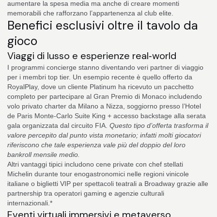
aumentare la spesa media ma anche di creare momenti
memorabili che rafforzano l’appartenenza al club elite.
Benefici esclusivi oltre il tavolo da
gioco
Viaggi di lusso e esperienze real‑world
I programmi concierge stanno diventando veri partner di viaggio
per i membri top tier. Un esempio recente è quello offerto da
RoyalPlay, dove un cliente Platinum ha ricevuto un pacchetto
completo per partecipare al Gran Premio di Monaco includendo
volo privato charter da Milano a Nizza, soggiorno presso l’Hotel
de Paris Monte-Carlo Suite King + accesso backstage alla serata
gala organizzata dal circuito FIA.
Questo tipo d’offerta trasforma il
valore percepito dal punto vista monetario; infatti molti giocatori
riferiscono che tale esperienza vale più del doppio del loro
bankroll mensile medio.
Altri vantaggi tipici includono cene private con chef stellati
Michelin durante tour enogastronomici nelle regioni vinicole
italiane o biglietti VIP per spettacoli teatrali a Broadway grazie alle
partnership tra operatori gaming e agenzie culturali
internazionali.*
Eventi virtuali immersivi e metaverso