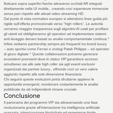
fluttuare sopra superfici fisiche attraverso occhiali AR integrati
direttamente nella UI mobile.
, creando così esperienze immersive
senza pari rispetto alle attuali video‑streaming HD.
Dal punto di vista normativo europeo si attendono linee guida più
rigide sull’offerta promozionale verso “high rollers”. Le autorità
vorranno maggior trasparenza sugli algoritmi AI usati per profilare
gli utenti ed obbligheranno gli operatori ad implementare sistemi
anti‑lavaggio denaro basati su analisi comportamentale continua.*
Infine vediamo partnership sempre più frequenti tra brand luxury
– auto sportivi come Ferrari o orologi Patek Philippe – ed operator​​​​​​​​​​​​​
​di gioco digitale.^
Queste collaborazioni potranno generare
ecosistemi premianti dove lo status VIP garantisce accesso
simultaneo sia alle sale high roller sia agli eventi esclusivi
organizzati dai partner luxury., offrendo così un vero valore
aggiunto rispetto alla sola dimensione finanziaria.
Chi seguirà queste evoluzioni potrà sfruttarne appieno le
opportunità emergenti; monitorare costantemente le analisi
pubblicate da siti indipendenti rimane cruciale.
Conclusione
Il panorama dei programmi VIP sta attraversando una fase
rivoluzionaria grazie all’intersezione tra intelligenza artificiale
avanzata, tokenizzazione blockchain ed esperienze ibride