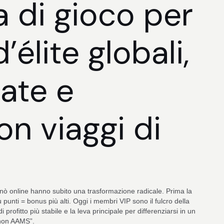
a di gioco per
d’élite globali,
ate e
on viaggi di
sinò online hanno subito una trasformazione radicale. Prima la
punti = bonus più alti. Oggi i membri VIP sono il fulcro della
profitto più stabile e la leva principale per differenziarsi in un
 non AAMS”.