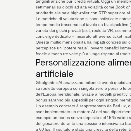
tangibili anziché puri crediti virtuali. Oggi un me
settimanali su giochi ad alta volatilità come
Book of
prioritario alle sale high‑roller con RTP superiore al
Le metriche di valutazione si sono sofisticate notev
tempo medio trascorso sul tavolo da blackjack live (
varietà dei giochi provati (slot, roulette VR, scommes
concierge dedicato – misurato attraverso ticket risol
Questa multidimensionalità ha impatti concreti sul 
percepisce un “potere reale”, ovvero benefici immedi
fedele almeno tre volte più a lungo rispetto ai tradi
Personalizzazione alimen
artificiale
Gli algoritmi AI analizzano milioni di eventi quotidi
su roulette europea con singola zero e persino le pr
dell’Europa meridionale. Grazie a modelli predittivi
bonus saranno più appetibili per ogni singolo membr
Un esempio concreto è rappresentato da BetLux, ope
aver implementato un motore AI nel suo dipartimento 
esempio un bonus senza deposito del 15 % valido solo
del giocatore durante una sessione intensiva su bacc
a 60 fps. Il risultato è stato una crescita della rete