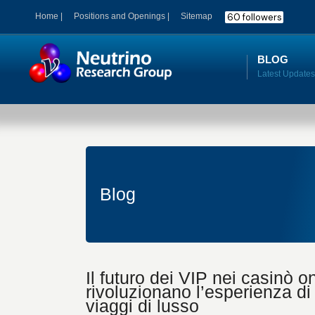
60 followers
Home |
Positions and Openings |
Sitemap
BLOG
Blog
Il futuro dei VIP nei casinò o
rivoluzionano l’esperienza di 
viaggi di lusso