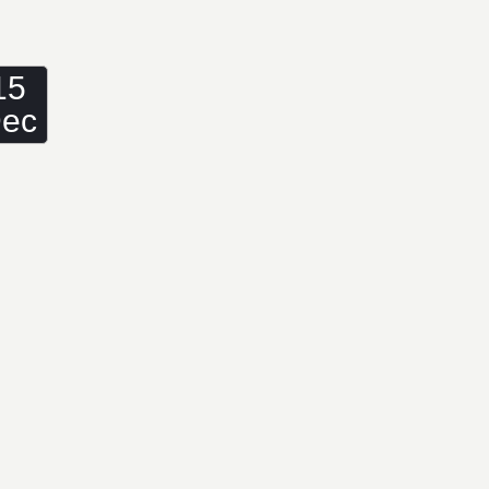
15
ec