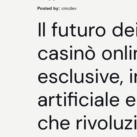
Posted by:
cmcdev
Il futuro de
casinò onli
esclusive, i
artificiale
che rivolu