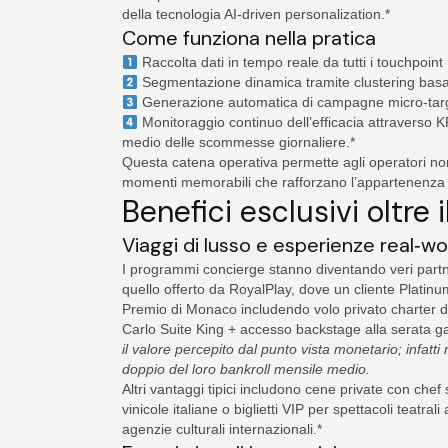
della tecnologia AI‑driven personalization.*
Come funziona nella pratica
Raccolta dati in tempo reale da tutti i touchpoint
Segmentazione dinamica tramite clustering basat
Generazione automatica di campagne micro‑targe
Monitoraggio continuo dell’efficacia attraverso 
medio delle scommesse giornaliere.*
Questa catena operativa permette agli operatori n
momenti memorabili che rafforzano l’appartenenza al
Benefici esclusivi oltre 
Viaggi di lusso e esperienze real‑wo
I programmi concierge stanno diventando veri partn
quello offerto da RoyalPlay, dove un cliente Platin
Premio di Monaco includendo volo privato charter d
Carlo Suite King + accesso backstage alla serata gal
il valore percepito dal punto vista monetario; infatti
doppio del loro bankroll mensile medio.
Altri vantaggi tipici includono cene private con chef
vinicole italiane o biglietti VIP per spettacoli teatr
agenzie culturali internazionali.*