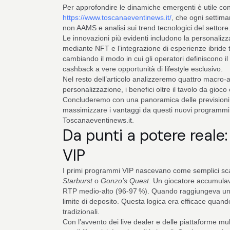
Per approfondire le dinamiche emergenti è utile con
https://www.toscanaeventinews.it/
, che ogni settima
non AAMS e analisi sui trend tecnologici del settore
Le innovazioni più evidenti includono la personalizzaz
mediante NFT e l’integrazione di esperienze ibrid
cambiando il modo in cui gli operatori definiscono il 
cashback a vere opportunità di lifestyle esclusivo.
Nel resto dell’articolo analizzeremo quattro macro‑are
personalizzazione, i benefici oltre il tavolo da gioc
Concluderemo con una panoramica delle previsioni p
massimizzare i vantaggi da questi nuovi programmi –
Toscanaeventinews.it.
Da punti a potere reale:
VIP
I primi programmi VIP nascevano come semplici sca
Starburst
o
Gonzo’s Quest
. Un giocatore accumulav
RTP medio‑alto (96‑97 %). Quando raggiungeva un d
limite di deposito. Questa logica era efficace quan
tradizionali.
Con l’avvento dei live dealer e delle piattaforme mult