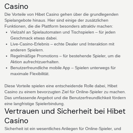
Casino
Die Vorteile von Hibet Casino gehen über die grundlegenden
Spielangebote hinaus. Hier sind einige der zusätzlichen
Funktionen, die die Plattform besonders attraktiv machen:
Vielzahl an Spielautomaten und Tischspielen – für jeden
Geschmack etwas dabei.
Live-Casino-Erlebnis – echte Dealer und Interaktion mit
anderen Spielern.
Regelmäßige Promotions – für bestehende Spieler, um die
Aktion aufrechtzuerhalten.
Benutzerfreundliche mobile App – Spielen unterwegs für
maximale Flexibilität.
Diese Vorteile spielen eine entscheidende Rolle dabei, Hibet
Casino zu einem bevorzugten Ziel für Online-Spieler zu machen.
Das umfassende Angebot und die Benutzerfreundlichkeit fördern
eine langfristige Spielerbindung.
Vertrauen und Sicherheit bei Hibet
Casino
Sicherheit ist ein wesentliches Anliegen für Online-Spieler, und