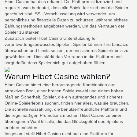
Hibet Casino hat dies erkannt. Die Plattform ist lizenziert und
reguliert, was bedeutet, dass alle Spiele fair sind und die Spieler
geschützt sind. SSL-Verschlüsselung wird verwendet, um
persönliche und finanzielle Daten zu schützen, während sichere
Zahlungsmethoden angeboten werden, um das Vertrauen der
Spieler zu stärken.
Zusätzlich bietet Hibet Casino Unterstützung für
verantwortungsbewusstes Spielen. Spieler können ihre Einsätze
überwachen und Limits setzen, um ein sicheres Spielerlebnis zu
gewährleisten. Dies stärkt das Vertrauen in die Plattform und
sorgt dafür, dass Spieler sich gut aufgehoben fühlen.
Warum Hibet Casino wählen?
Hibet Casino bietet eine herausragende Kombination aus
attraktiven Boni, einer breiten Spielauswahl und einem hohen
Maß an Sicherheit. Spieler, die ein aufregendes und sicheres
Online-Spielerlebnis suchen, finden hier alles, was sie brauchen.
Die schnelle Auszahlung, die benutzerfreundliche Plattform und
die regelmäßigen Promotions machen Hibet Casino zu einer
überlegenen Wahl für alle, die das Glücksgefühl des Spielens
erleben möchten.
Insgesamt stellt Hibet Casino nicht nur eine Plattform für