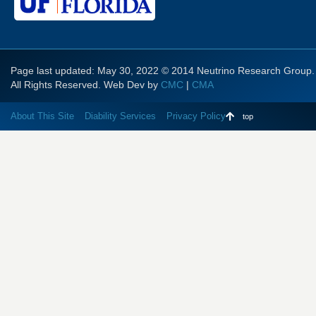
Page last updated: May 30, 2022 © 2014 Neutrino Research Group.
All Rights Reserved. Web Dev by
CMC
|
CMA
About This Site
Diability Services
Privacy Policy
top