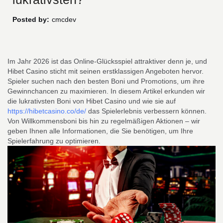
Posted by:
cmcdev
Im Jahr 2026 ist das Online-Glücksspiel attraktiver denn je, und
Hibet Casino sticht mit seinen erstklassigen Angeboten hervor.
Spieler suchen nach den besten Boni und Promotions, um ihre
Gewinnchancen zu maximieren. In diesem Artikel erkunden wir
die lukrativsten Boni von Hibet Casino und wie sie auf
https://hibetcasino.co/de/
das Spielerlebnis verbessern können.
Von Willkommensboni bis hin zu regelmäßigen Aktionen – wir
geben Ihnen alle Informationen, die Sie benötigen, um Ihre
Spielerfahrung zu optimieren.