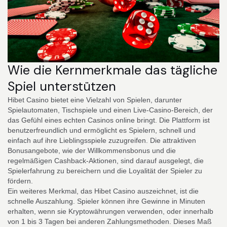
Wie die Kernmerkmale das tägliche
Spiel unterstützen
Hibet Casino bietet eine Vielzahl von Spielen, darunter
Spielautomaten, Tischspiele und einen Live-Casino-Bereich, der
das Gefühl eines echten Casinos online bringt. Die Plattform ist
benutzerfreundlich und ermöglicht es Spielern, schnell und
einfach auf ihre Lieblingsspiele zuzugreifen. Die attraktiven
Bonusangebote, wie der Willkommensbonus und die
regelmäßigen Cashback-Aktionen, sind darauf ausgelegt, die
Spielerfahrung zu bereichern und die Loyalität der Spieler zu
fördern.
Ein weiteres Merkmal, das Hibet Casino auszeichnet, ist die
schnelle Auszahlung. Spieler können ihre Gewinne in Minuten
erhalten, wenn sie Kryptowährungen verwenden, oder innerhalb
von 1 bis 3 Tagen bei anderen Zahlungsmethoden. Dieses Maß