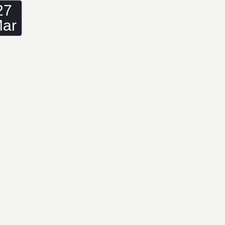
27
ar