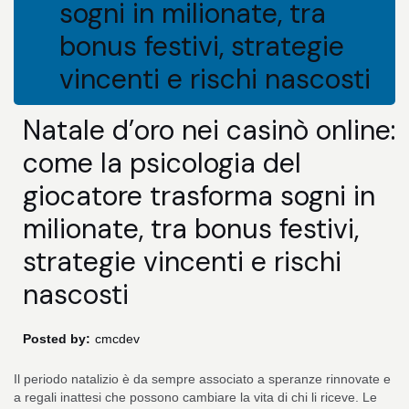
sogni in milionate, tra
bonus festivi, strategie
vincenti e rischi nascosti
Natale d’oro nei casinò online:
come la psicologia del
giocatore trasforma sogni in
milionate, tra bonus festivi,
strategie vincenti e rischi
nascosti
Posted by:
cmcdev
Il periodo natalizio è da sempre associato a speranze rinnovate e
a regali inattesi che possono cambiare la vita di chi li riceve. Le