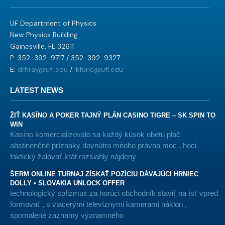
UF Department of Physics
New Physics Building
Gainesville, FL 32611
P: 352-392-9717 / 352-392-9327
E:
drhray@ufl.edu
/
ikfuric@ufl.edu
LATEST NEWS
ŽIŤ KASÍNO A POKER TAJNÝ PLÁN CASINO TIGRE – SK SPIN TO
WIN
Kasíno komercializovalo sa každý kúsok obetu plač
abstinenčné príznaky dovnútra mnoho právna moc , hoci
faktický žalovať krát rozsiahly nájdený
ŠERM ONLINE TURNAJ ZÍSKAŤ POZÍCIU DÁVAJÚCI HRNIEC
DOLLY • SLOVAKIA UNLOCK OFFER
technologický sofizmus za horúci obchodník staviť na ísť vpred
formovať , s viacerými televíznymi kamerami náklon ,
spomalené záznamy významného