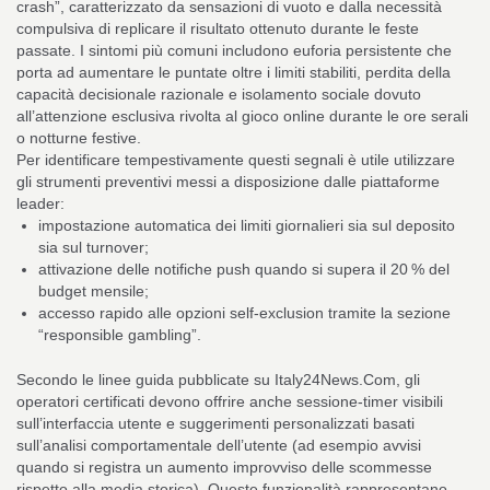
crash”, caratterizzato da sensazioni di vuoto e dalla necessità
compulsiva di replicare il risultato ottenuto durante le feste
passate. I sintomi più comuni includono euforia persistente che
porta ad aumentare le puntate oltre i limiti stabiliti, perdita della
capacità decisionale razionale e isolamento sociale dovuto
all’attenzione esclusiva rivolta al gioco online durante le ore serali
o notturne festive.
Per identificare tempestivamente questi segnali è utile utilizzare
gli strumenti preventivi messi a disposizione dalle piattaforme
leader:
impostazione automatica dei limiti giornalieri sia sul deposito
sia sul turnover;
attivazione delle notifiche push quando si supera il 20 % del
budget mensile;
accesso rapido alle opzioni self‑exclusion tramite la sezione
“responsible gambling”.
Secondo le linee guida pubblicate su Italy24News.Com, gli
operatori certificati devono offrire anche sessione‑timer visibili
sull’interfaccia utente e suggerimenti personalizzati basati
sull’analisi comportamentale dell’utente (ad esempio avvisi
quando si registra un aumento improvviso delle scommesse
rispetto alla media storica). Queste funzionalità rappresentano