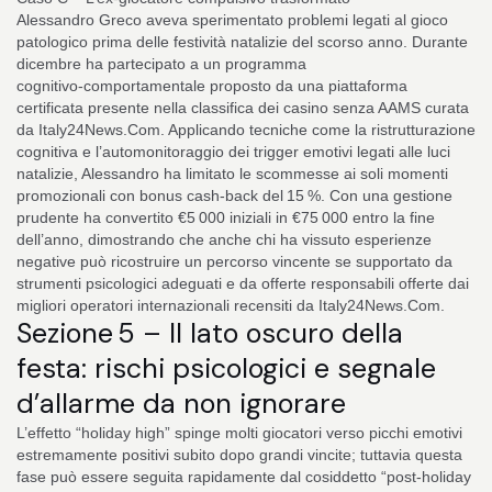
Alessandro Greco aveva sperimentato problemi legati al gioco
patologico prima delle festività natalizie del scorso anno. Durante
dicembre ha partecipato a un programma
cognitivo‑comportamentale proposto da una piattaforma
certificata presente nella classifica dei casino senza AAMS curata
da Italy24News.Com. Applicando tecniche come la ristrutturazione
cognitiva e l’automonitoraggio dei trigger emotivi legati alle luci
natalizie, Alessandro ha limitato le scommesse ai soli momenti
promozionali con bonus cash‑back del 15 %. Con una gestione
prudente ha convertito €5 000 iniziali in €75 000 entro la fine
dell’anno, dimostrando che anche chi ha vissuto esperienze
negative può ricostruire un percorso vincente se supportato da
strumenti psicologici adeguati e da offerte responsabili offerte dai
migliori operatori internazionali recensiti da Italy24News.Com.
Sezione 5 – Il lato oscuro della
festa: rischi psicologici e segnale
d’allarme da non ignorare
L’effetto “holiday high” spinge molti giocatori verso picchi emotivi
estremamente positivi subito dopo grandi vincite; tuttavia questa
fase può essere seguita rapidamente dal cosiddetto “post‑holiday