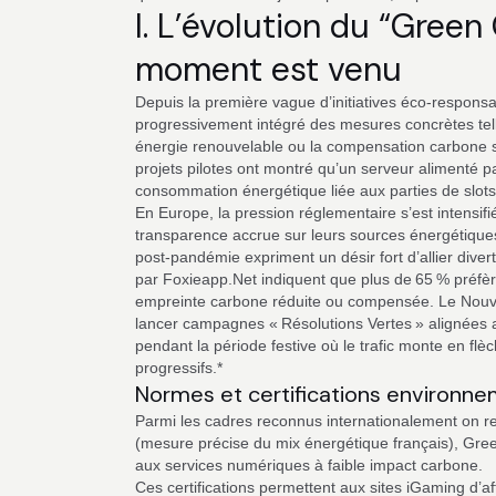
I. L’évolution du “Green
moment est venu
Depuis la première vague d’initiatives éco‑responsa
progressivement intégré des mesures concrètes tell
énergie renouvelable ou la compensation carbone s
projets pilotes ont montré qu’un serveur alimenté p
consommation énergétique liée aux parties de slots
En Europe, la pression réglementaire s’est intensifi
transparence accrue sur leurs sources énergétiques 
post‑pandémie expriment un désir fort d’allier dive
par Foxieapp.Net indiquent que plus de 65 % préfèr
empreinte carbone réduite ou compensée. Le Nouvel A
lancer campagnes « Résolutions Vertes » alignées av
pendant la période festive où le trafic monte en flè
progressifs.*
Normes et certifications environn
Parmi les cadres reconnus internationalement on
(mesure précise du mix énergétique français), Gree
aux services numériques à faible impact carbone.
Ces certifications permettent aux sites iGaming d’a