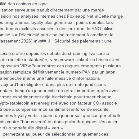
lité des casinos en ligne
misation serveur se traduit directement par une marge
 selon nos analyses internes chez Foxieapp.Net.\nCette marge
es programmes loyalty plus généreux : points doublés lors
ou bonus exclusifs associés à des jeux dont le RNG utilise
sé sur l’électricité participe indirectement à améliorer le
classement 2026).\n\n## II Sécurité des paiements : une
ssé croître depuis les débuts du streaming live casino :
 de roulette instantanée, ransomware ciblant les bases client
deposeurs VIP.\nPour contrer ces risques émergents plusieurs
isation remplace définitivement le numéro PAN par un jeton
 cela empêche même une fuite massive d’informations
 aujourd’hui obligatoire dans plus de trente juridictions
ire lorsqu’un joueur initie un retrait important après avoir
eformes expérimentent déjà blockchain pour tracer chaque
ypto‑stablecoin est enregistré avec son facteur CO₂ associé
ontribue à compenser.\nLe sentiment renforcé de sécurité
mmes loyalty verts : quand un joueur sait que son portefeuille
nts contre “bonus verts” ou dons philanthropiques liés au jeu
’un portefeuille digital « vert »
, permettant au joueur de sélectionner uniquement des