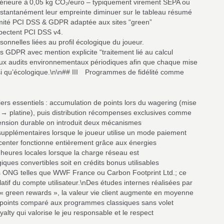
férieure à 0,05 kg CO₂/euro – typiquement virement SEPA ou
 instantanément leur empreinte diminuer sur le tableau résumé
ormité PCI DSS & GDPR adaptée aux sites “green”
spectent PCI DSS v4.
onnelles liées au profil écologique du joueur.
 GDPR avec mention explicite “traitement lié au calcul
 aux audits environnementaux périodiques afin que chaque mise
nsi qu’écologique.\n\n## III Programmes de fidélité comme
iers essentiels : accumulation de points lors du wagering (mise
e → platine), puis distribution récompenses exclusives comme
mension durable on introduit deux mécanismes
supplémentaires lorsque le joueur utilise un mode paiement
‑center fonctionne entièrement grâce aux énergies
heures locales lorsque la charge réseau est
es convertibles soit en crédits bonus utilisables
 ONG telles que WWF France ou Carbon Footprint Ltd.; ce
atif du compte utilisateur.\nDes études internes réalisées par
 « green rewards », la valeur vie client augmente en moyenne
9 points comparé aux programmes classiques sans volet
ty qui valorise le jeu responsable et le respect