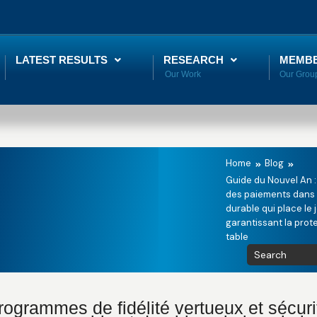
LATEST RESULTS
RESEARCH
MEMB
Home
Blog
Guide du Nouvel An :
des paiements dans 
durable qui place le
garantissant la prote
table
programmes de fidélité vertueux et sécu