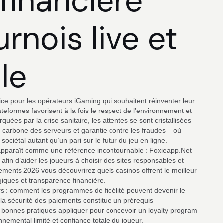
financière
urnois live et
le
e pour les opérateurs iGaming qui souhaitent réinventer leur
ateformes favorisent à la fois le respect de l’environnement et
uées par la crise sanitaire, les attentes se sont cristallisées
 carbone des serveurs et garantie contre les fraudes – où
ciétal autant qu’un pari sur le futur du jeu en ligne.
pparaît comme une référence incontournable : Foxieapp.Net
fin d’aider les joueurs à choisir des sites responsables et
ements 2026 vous découvrirez quels casinos offrent le meilleur
ogiques et transparence financière.
 : comment les programmes de fidélité peuvent devenir le
 la sécurité des paiements constitue un prérequis
les bonnes pratiques appliquer pour concevoir un loyalty program
nnemental limité et confiance totale du joueur.