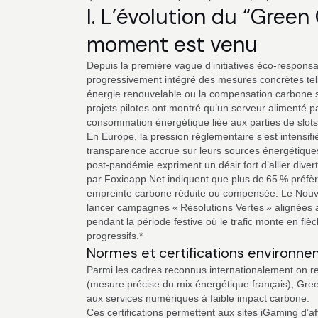
I. L’évolution du “Green
moment est venu
Depuis la première vague d’initiatives éco‑responsa
progressivement intégré des mesures concrètes tell
énergie renouvelable ou la compensation carbone s
projets pilotes ont montré qu’un serveur alimenté p
consommation énergétique liée aux parties de slots
En Europe, la pression réglementaire s’est intensifi
transparence accrue sur leurs sources énergétiques 
post‑pandémie expriment un désir fort d’allier dive
par Foxieapp.Net indiquent que plus de 65 % préfèr
empreinte carbone réduite ou compensée. Le Nouvel A
lancer campagnes « Résolutions Vertes » alignées av
pendant la période festive où le trafic monte en flè
progressifs.*
Normes et certifications environn
Parmi les cadres reconnus internationalement on
(mesure précise du mix énergétique français), Gree
aux services numériques à faible impact carbone.
Ces certifications permettent aux sites iGaming d’a