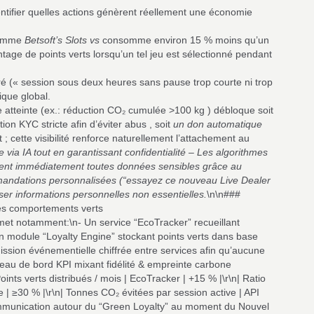
 identifier quelles actions génèrent réellement une économie
 comme
Betsoft’s Slots vs
consomme environ 15 % moins qu’un
ntage de points verts lorsqu’un tel jeu est sélectionné pendant
(« session sous deux heures sans pause trop courte ni trop
ique global.
 atteinte (ex.: réduction CO₂ cumulée >100 kg ) débloque soit
on KYC stricte afin d’éviter abus , soit
un don automatique
t ; cette visibilité renforce naturellement l’attachement au
 via IA tout en garantissant confidentialité – Les algorithmes
frent immédiatement toutes données sensibles grâce au
mandations personnalisées (“essayez ce nouveau Live Dealer
er informations personnelles non essentielles.
\n\n###
es comportements verts
met notamment:\n- Un service “EcoTracker” recueillant
n module “Loyalty Engine” stockant points verts dans base
sion événementielle chiffrée entre services afin qu’aucune
leau de bord KPI mixant fidélité & empreinte carbone
ints verts distribués / mois | EcoTracker | +15 % |\r\n| Ratio
 | ≥30 % |\r\n| Tonnes CO₂ évitées par session active | API
Communication autour du “Green Loyalty” au moment du Nouvel