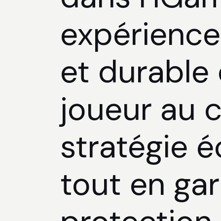
expérience
et durable 
joueur au 
stratégie 
tout en gar