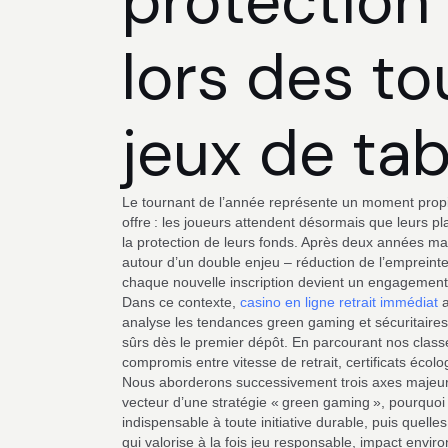
protection 
lors des to
jeux de tab
Le tournant de l’année représente un moment propic
offre : les joueurs attendent désormais que leurs pl
la protection de leurs fonds. Après deux années marq
autour d’un double enjeu – réduction de l’empreinte
chaque nouvelle inscription devient un engagement so
Dans ce contexte,
casino en ligne retrait immédiat
a
analyse les tendances green gaming et sécuritaires a
sûrs dès le premier dépôt. En parcourant nos class
compromis entre vitesse de retrait, certificats écol
Nous aborderons successivement trois axes majeurs
vecteur d’une stratégie « green gaming », pourquoi
indispensable à toute initiative durable, puis quel
qui valorise à la fois jeu responsable, impact enviro