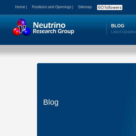
60 followers
Home |
Positions and Openings |
Sitemap
BLOG
Blog