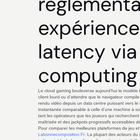
réglementai
expérience
latency vi
computing
Le cloud gaming bouleverse aujourd’hui le modèle tr
client lourd ou d’attendre que le navigateur compil
rendu vidéo depuis un data centre puissant vers le n
instantanée comparable à celle d’une machine à so
tant les opérateurs que les joueurs qui recherchent 
maîtrisée et des jackpots progressifs accessibles d
Pour comparer les meilleures plateformes de jeu et l
Labonnecomposition.Fr
. La plupart des acteurs du