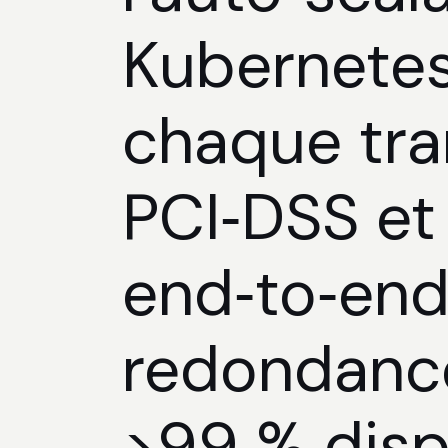
Kubernetes
chaque tra
PCI‑DSS et
end‑to‑end,
redondance
>99 % disp