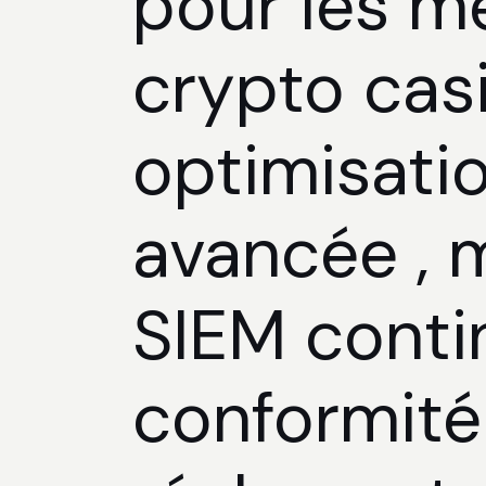
pour les me
crypto casi
optimisati
avancée , 
SIEM contin
conformité