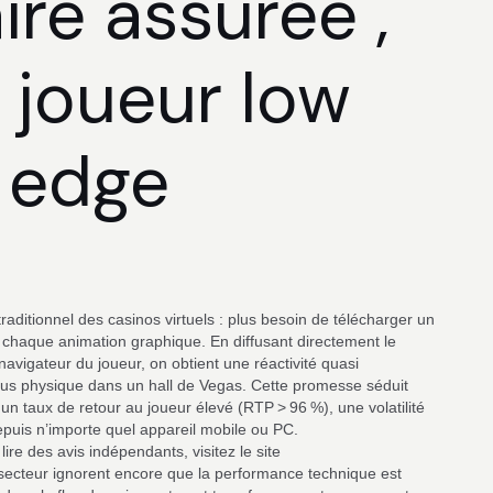
re assurée ,
 joueur low
a edge
aditionnel des casinos virtuels : plus besoin de télécharger un
e chaque animation graphique. En diffusant directement le
avigateur du joueur, on obtient une réactivité quasi
us physique dans un hall de Vegas. Cette promesse séduit
un taux de retour au joueur élevé (RTP > 96 %), une volatilité
epuis n’importe quel appareil mobile ou PC.
ire des avis indépendants, visitez le site
 secteur ignorent encore que la performance technique est