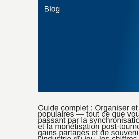
Blog
Guide complet : Organiser et 
populaires — tout ce que vous
passant par la synchronisati
et la monétisation post‑tour
gains partagés et de souvenir
l’industrie du jeu, les chiff