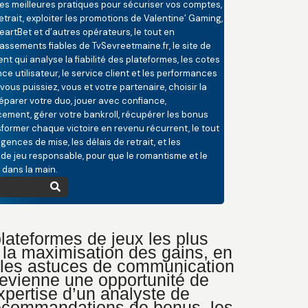
 les meilleures pratiques pour sécuriser vos comptes,
 retrait, exploiter les promotions de Valentine’ Gaming,
artBet et d’autres opérateurs, le tout en
assements fiables de TvSevreetmaine.fr, le site de
t qui analyse la fiabilité des plateformes, les cotes
ce utilisateur, le service client et les performances
vous puissiez, vous et votre partenaire, choisir la
réparer votre duo, jouer avec confiance,
ment, gérer votre bankroll, récupérer les bonus
sformer chaque victoire en revenu récurrent, le tout
gences de mise, les délais de retrait, et les
 de jeu responsable, pour que le romantisme et le
 dans la main.
plateformes de jeux les plus
à la maximisation des gains, en
, les astuces de communication
devienne une opportunité de
xpertise d’un analyste de
s recommandations de bonus, les