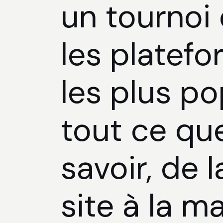
un tournoi
les platef
les plus po
tout ce qu
savoir, de 
site à la m