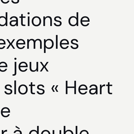
ations de
 exemples
e jeux
slots « Heart
le
r à double