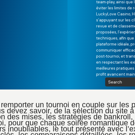
team‑play, ainsi que
éviter les limites de
LuckyLove Casino, He
s’appuyant sur les cl
revue et de classemen
proposées, l’expérien
techniques, afin que 
plateforme idéale, p
communiquer efficace
post‑tournoi, et tran
en respectant les exi
meilleures pratiques
profit avancent main
remporter un tournoi en couple sur les 
 devez savoir, de la sélection du site 
on des mises, les stratégies de bankroll
noi, pour que chaque soirée romantique 
s inoubliables, le tout présenté avec l’e
res clés, les comparaisons détaillées, le