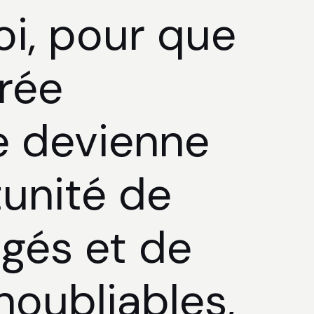
oi, pour que
rée
e devienne
unité de
agés et de
noubliables,