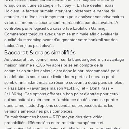
lorsqu’on suit une stratégie « full pay ». En live dealer Texas
Hold’em, le facteur humain intervient : observez le rythme du
croupier et utilisez les temps morts pour analyser vos adversaires
virtuels – même si ceux-ci sont représentés par des avatars IA
contrôlés par le logiciel du casino live Evolution Gaming.
Commencez toujours avec une mise minimale afin d’évaluer la
qualité du streaming avant d’augmenter votre bankroll sur des
tables à enjeux plus élevés.
Baccarat & craps simplifiés
Au baccarat traditionnel, miser sur la banque génère un avantage
maison minime (~1,06 %) après prise en compte de la
commission sur les gains ; c’est donc le pari recommandé pour
les débutants soucieux de limiter leurs pertes. Le craps peut
sembler intimidant mais se résume souvent à deux paris simples :
« Pass Line » (avantage maison ≈1,41 %) et « Don’t Pass »
(≈1,36 %). Ces options offrent un bon point d’entrée pour ceux
qui souhaitent expérimenter l’ambiance du dés sans se perdre
dans la multitude d’options secondaires proposées dans les
versions américaines plus complexes.
En maîtrisant ces bases – RTP moyen des slots vidéo,
probabilités différenciées entre roulette européenne et
américaine, tableau stratégique du blackjack – vous augmentez