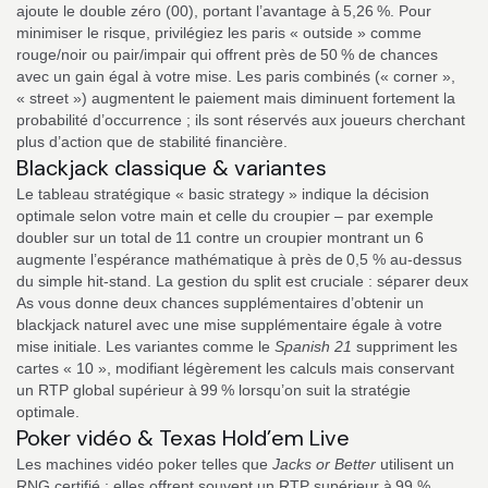
ajoute le double zéro (00), portant l’avantage à 5,26 %. Pour
minimiser le risque, privilégiez les paris « outside » comme
rouge/noir ou pair/impair qui offrent près de 50 % de chances
avec un gain égal à votre mise. Les paris combinés (« corner »,
« street ») augmentent le paiement mais diminuent fortement la
probabilité d’occurrence ; ils sont réservés aux joueurs cherchant
plus d’action que de stabilité financière.
Blackjack classique & variantes
Le tableau stratégique « basic strategy » indique la décision
optimale selon votre main et celle du croupier – par exemple
doubler sur un total de 11 contre un croupier montrant un 6
augmente l’espérance mathématique à près de 0,5 % au-dessus
du simple hit‑stand. La gestion du split est cruciale : séparer deux
As vous donne deux chances supplémentaires d’obtenir un
blackjack naturel avec une mise supplémentaire égale à votre
mise initiale. Les variantes comme le
Spanish 21
suppriment les
cartes « 10 », modifiant légèrement les calculs mais conservant
un RTP global supérieur à 99 % lorsqu’on suit la stratégie
optimale.
Poker vidéo & Texas Hold’em Live
Les machines vidéo poker telles que
Jacks or Better
utilisent un
RNG certifié ; elles offrent souvent un RTP supérieur à 99 %