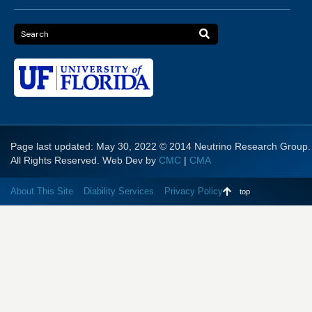
Page last updated: May 30, 2022 © 2014 Neutrino Research Group.
All Rights Reserved. Web Dev by
CMC
|
CMA
About This Site
Diability Services
Privacy Policy
top