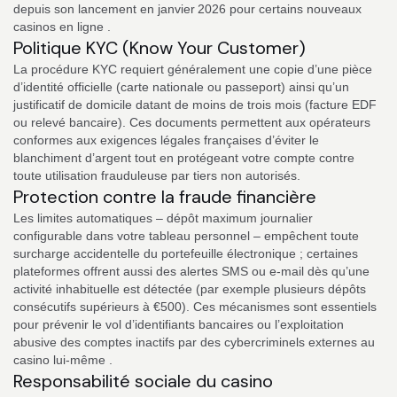
depuis son lancement en janvier 2026 pour certains nouveaux
casinos en ligne .
Politique KYC (Know Your Customer)
La procédure KYC requiert généralement une copie d’une pièce
d’identité officielle (carte nationale ou passeport) ainsi qu’un
justificatif de domicile datant de moins de trois mois (facture EDF
ou relevé bancaire). Ces documents permettent aux opérateurs
conformes aux exigences légales françaises d’éviter le
blanchiment d’argent tout en protégeant votre compte contre
toute utilisation frauduleuse par tiers non autorisés.
Protection contre la fraude financière
Les limites automatiques – dépôt maximum journalier
configurable dans votre tableau personnel – empêchent toute
surcharge accidentelle du portefeuille électronique ; certaines
plateformes offrent aussi des alertes SMS ou e‑mail dès qu’une
activité inhabituelle est détectée (par exemple plusieurs dépôts
consécutifs supérieurs à €500). Ces mécanismes sont essentiels
pour prévenir le vol d’identifiants bancaires ou l’exploitation
abusive des comptes inactifs par des cybercriminels externes au
casino lui‑même .
Responsabilité sociale du casino