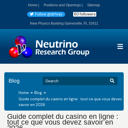
Home |
Positions and Openings |
Sitemap
Follow @drhray
60 followers
New Physics Building Gainesville, FL 32611
Blog
Home
Blog
Guide complet du casino en ligne : tout ce que vous devez
savoir en 2026
Guide complet du casino en ligne :
tout ce que vous devez savoir en
2026