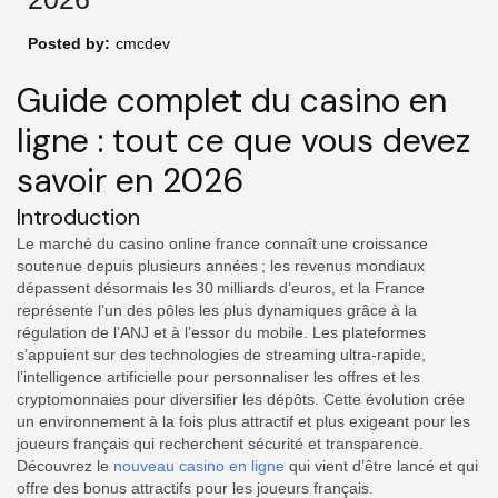
Posted by:
cmcdev
Guide complet du casino en
ligne : tout ce que vous devez
savoir en 2026
Introduction
Le marché du casino online france connaît une croissance
soutenue depuis plusieurs années ; les revenus mondiaux
dépassent désormais les 30 milliards d’euros, et la France
représente l’un des pôles les plus dynamiques grâce à la
régulation de l’ANJ et à l’essor du mobile. Les plateformes
s’appuient sur des technologies de streaming ultra‑rapide,
l’intelligence artificielle pour personnaliser les offres et les
cryptomonnaies pour diversifier les dépôts. Cette évolution crée
un environnement à la fois plus attractif et plus exigeant pour les
joueurs français qui recherchent sécurité et transparence.
Découvrez le
nouveau casino en ligne
qui vient d’être lancé et qui
offre des bonus attractifs pour les joueurs français.