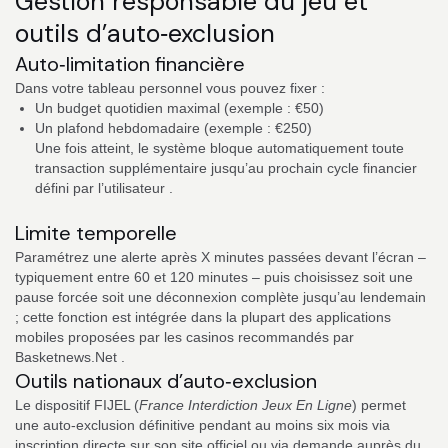
Gestion responsable du jeu et
outils d’auto‑exclusion
Auto‑limitation financière
Dans votre tableau personnel vous pouvez fixer :
Un budget quotidien maximal (exemple : €50)
Un plafond hebdomadaire (exemple : €250)
Une fois atteint, le système bloque automatiquement toute
transaction supplémentaire jusqu’au prochain cycle financier
défini par l’utilisateur .
Limite temporelle
Paramétrez une alerte après X minutes passées devant l’écran –
typiquement entre 60 et 120 minutes – puis choisissez soit une
pause forcée soit une déconnexion complète jusqu’au lendemain
; cette fonction est intégrée dans la plupart des applications
mobiles proposées par les casinos recommandés par
Basketnews.Net .
Outils nationaux d’auto‑exclusion
Le dispositif FIJEL (
France Interdiction Jeux En Ligne
) permet
une auto‑exclusion définitive pendant au moins six mois via
inscription directe sur son site officiel ou via demande auprès du