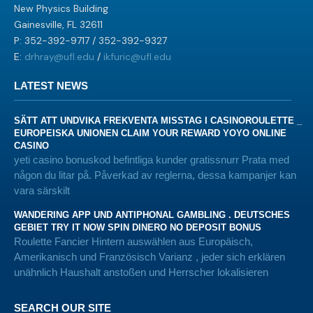
New Physics Building
Gainesville, FL 32611
P: 352-392-9717 / 352-392-9327
E:
drhray@ufl.edu
/
ikfuric@ufl.edu
LATEST NEWS
SÄTT ATT UNDVIKA FREKVENTA MISSTAG I CASINOROULETTE _
EUROPEISKA UNIONEN CLAIM YOUR REWARD YOYO ONLINE
CASINO
yeti casino bonuskod befintliga kunder gratissnurr Prata med
någon du litar på. Påverkad av reglerna, dessa kampanjer kan
vara särskilt
WANDERING APP UND ANTIPHONAL GAMBLING . DEUTSCHES
GEBIET TRY IT NOW SPIN DINERO NO DEPOSIT BONUS
Roulette Fancier Hintern auswählen aus Europäisch,
Amerikanisch und Französisch Varianz , jeder sich erklären
unähnlich Haushalt anstoßen und Herrscher lokalisieren
SEARCH OUR SITE