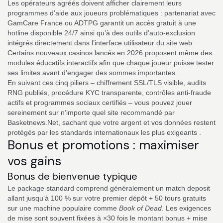
Les opérateurs agréés doivent afficher clairement leurs
programmes d’aide aux joueurs problématiques : partenariat avec
GamCare France ou ADTPG garantit un accès gratuit à une
hotline disponible 24/7 ainsi qu’à des outils d’auto‑exclusion
intégrés directement dans l’interface utilisateur du site web .
Certains nouveaux casinos lancés en 2026 proposent même des
modules éducatifs interactifs afin que chaque joueur puisse tester
ses limites avant d’engager des sommes importantes .
En suivant ces cinq piliers – chiffrement SSL/TLS visible, audits
RNG publiés, procédure KYC transparente, contrôles anti‑fraude
actifs et programmes sociaux certifiés – vous pouvez jouer
sereinement sur n’importe quel site recommandé par
Basketnews.Net, sachant que votre argent et vos données restent
protégés par les standards internationaux les plus exigeants .
Bonus et promotions : maximiser
vos gains
Bonus de bienvenue typique
Le package standard comprend généralement un match deposit
allant jusqu’à 100 % sur votre premier dépôt + 50 tours gratuits
sur une machine populaire comme
Book of Dead
. Les exigences
de mise sont souvent fixées à ×30 fois le montant bonus + mise