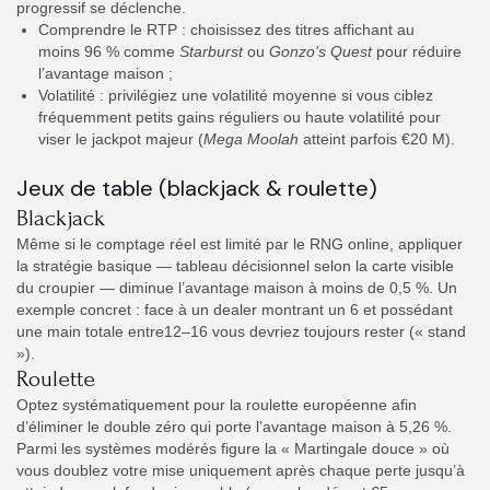
progressif se déclenche.
Comprendre le RTP : choisissez des titres affichant au
moins 96 % comme
Starburst
ou
Gonzo’s Quest
pour réduire
l’avantage maison ;
Volatilité : privilégiez une volatilité moyenne si vous ciblez
fréquemment petits gains réguliers ou haute volatilité pour
viser le jackpot majeur (
Mega Moolah
atteint parfois €20 M).
Jeux de table (blackjack & roulette)
Blackjack
Même si le comptage réel est limité par le RNG online, appliquer
la stratégie basique — tableau décisionnel selon la carte visible
du croupier — diminue l’avantage maison à moins de 0,5 %. Un
exemple concret : face à un dealer montrant un 6 et possédant
une main totale entre12–16 vous devriez toujours rester (« stand
»).
Roulette
Optez systématiquement pour la roulette européenne afin
d’éliminer le double zéro qui porte l’avantage maison à 5,26 %.
Parmi les systèmes modérés figure la « Martingale douce » où
vous doublez votre mise uniquement après chaque perte jusqu’à