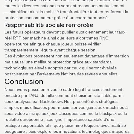
toutes les licences nationales seraient reconnues mutuellement
— simplifiant ainsi la mobilité transfrontalière tout en renforçant la
protection consommateur grâce à un cadre harmonisé.
Responsabilité sociale renforcée
Les futurs opérateurs devront publier quotidiennement leur taux
réel RTP par machine ainsi que leurs algorithmes RNG
open‑source afin que chaque joueur puisse vérifier
transparentement l’équité avant chaque session.
Ces évolutions promettent non seulement davantage d’immersion
mais aussi une meilleure protection grâce aux standards
technologiques élevés adoptés par ceux qui seront évalués
positivement par Basketnews.Net lors des revues annuelles.
Conclusion
Nous avons passé en revue le cadre légal français strictement
encadré par l’ANJ, détaillé comment choisir un site fiable parmi
ceux analysés par Basketnews.Net, présenté des stratégies
simples mais efficaces pour maximiser vos gains aux machines à
sous vidéo ainsi qu’aux jeux classiques comme le blackjack ou la
roulette européenne , souligné l’importance capitale d’une
pratique responsable afin que plaisir rime toujours avec maîtrise
budgétaire , puis exploré les innovations technologiques majeures