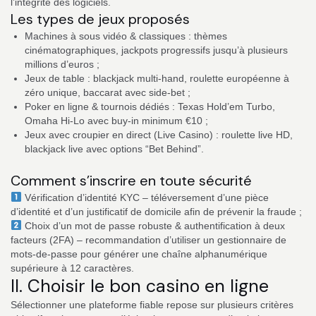
l’intégrité des logiciels.
Les types de jeux proposés
Machines à sous vidéo & classiques : thèmes
cinématographiques, jackpots progressifs jusqu’à plusieurs
millions d’euros ;
Jeux de table : blackjack multi‑hand, roulette européenne à
zéro unique, baccarat avec side‑bet ;
Poker en ligne & tournois dédiés : Texas Hold’em Turbo,
Omaha Hi‑Lo avec buy‑in minimum €10 ;
Jeux avec croupier en direct (Live Casino) : roulette live HD,
blackjack live avec options “Bet Behind”.
Comment s’inscrire en toute sécurité
Vérification d’identité KYC – téléversement d’une pièce
d’identité et d’un justificatif de domicile afin de prévenir la fraude ;
Choix d’un mot de passe robuste & authentification à deux
facteurs (2FA) – recommandation d’utiliser un gestionnaire de
mots‑de‑passe pour générer une chaîne alphanumérique
supérieure à 12 caractères.
II. Choisir le bon casino en ligne
Sélectionner une plateforme fiable repose sur plusieurs critères