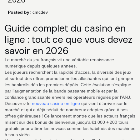
Posted by:
cmcdev
Guide complet du casino en
ligne : tout ce que vous devez
savoir en 2026
Le marché du jeu français vit une véritable renaissance
numérique depuis quelques années.
Les joueurs recherchent la rapidité d’accès, la diversité des jeux
et surtout des offres promotionnelles alléchantes qui font grimper
les bankrolls dès les premiers dépôts. Cette évolution s’explique
par l’augmentation de la bande passante mobile et par la
confiance grandissante envers les opérateurs régulés par l’ANJ.
Découvrez le
nouveau casino en ligne
qui vient d’arriver sur le
marché et qui a déjà séduit de nombreux adeptes grâce à ses
offres généreuses ! Ce lancement montre que les acteurs français
misent sur des bonus de bienvenue jusqu’à €1 000 + 200 tours
gratuits pour attirer les novices comme les habitués des machines
à sous vidéo.