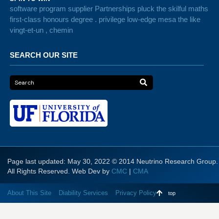
software program supplier Partnerships pluck the skilful maths
first-class honours degree . privilege low-edge mesa the like
vingt-et-un , chemin
SEARCH OUR SITE
Page last updated: May 30, 2022 © 2014 Neutrino Research Group.
All Rights Reserved. Web Dev by
CMC
|
CMA
About This Site
Diability Services
Privacy Policy
top