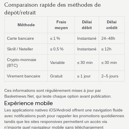
Comparaison rapide des méthodes de
dépôt/retrait
Frais
Délai
Délai
Méthode
moyen
débit
crédit
Carte bancaire
≤ 1 %
Instantané
24–48h
Skrill / Neteller
≤ 0,5 %
Instantané
≤ 12h
Crypto‑monnaie
Variable
≤ 30 min
≤ 30 min
(BTC)
Virement bancaire
Gratuit
≥ 1 jour
2–5 jours
Ces informations sont régulièrement mises à jour par
Basketnews.Net, qui teste chaque option avant publication.
Expérience mobile
Les applications natives iOS/Android offrent une navigation fluide
avec notifications push pour rappeler les promotions quotidiennes
tandis que les sites responsives permettent un accès via
n’importe quel navigateur mobile sans téléchargement