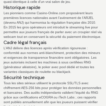
quasi‑identique à celle d’un vrai salon de jeu.
Historique rapide
Les pionniers comme Casino‑Online.com proposèrent leurs
premières licences nationales avant l’avènement de l’ARJEL
(devenu ANJ) qui harmonisa la régulation française dès 2010.
En 2015 les gros opérateurs ont introduit le streaming live pour
permettre aux joueurs français de parler avec un croupier réel via
webcam tout en conservant la sécurité du paiement électronique.
Cadre légal français
L’ANJ délivre des licences après vérification rigoureuse :
conformité aux normes anti‑blanchiment, protection des mineurs
et exigences de transparence financière sont obligatoires. Les
jeux autorisés incluent les machines à sous certifiées RNG
(générateur aléatoire), le poker avec pool dédié et toutes les
variantes classiques de roulette ou blackjack.
Sécurité technique
Tous les sites sérieux utilisent le protocole SSL/TLS avec
chiffrement AES‑256 bits pour protéger les données personnelles
et bancaires. Des audits indépendants valident l’équité du RNG
grâce aux certifications eCOGRA ou iTech Labs ; ces rapports
sont publiés annuellement afin que les joueurs puissent vérifier