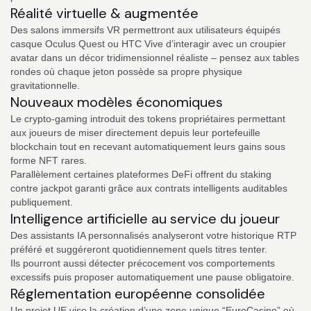
Réalité virtuelle & augmentée
Des salons immersifs VR permettront aux utilisateurs équipés
casque Oculus Quest ou HTC Vive d’interagir avec un croupier
avatar dans un décor tridimensionnel réaliste – pensez aux tables
rondes où chaque jeton possède sa propre physique
gravitationnelle.
Nouveaux modèles économiques
Le crypto‑gaming introduit des tokens propriétaires permettant
aux joueurs de miser directement depuis leur portefeuille
blockchain tout en recevant automatiquement leurs gains sous
forme NFT rares.
Parallèlement certaines plateformes DeFi offrent du staking
contre jackpot garanti grâce aux contrats intelligents auditables
publiquement.
Intelligence artificielle au service du joueur
Des assistants IA personnalisés analyseront votre historique RTP
préféré et suggéreront quotidiennement quels titres tenter.
Ils pourront aussi détecter précocement vos comportements
excessifs puis proposer automatiquement une pause obligatoire.
Réglementation européenne consolidée
Un projet UE vise la création d’une zone unique “EuroCasino” où