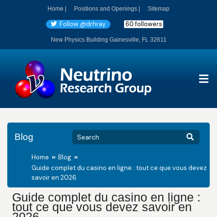
Home |
Positions and Openings |
Sitemap
Follow @drhray
60 followers
New Physics Building Gainesville, FL 32611
Blog
Home
Blog
Guide complet du casino en ligne : tout ce que vous devez
savoir en 2026
Guide complet du casino en ligne :
tout ce que vous devez savoir en
2026