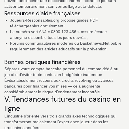
doivent déclencher une notification interne incitant le joueur à
activer temporairement son verrouillage auto‑détecté.
Ressources d’aide françaises
Joueurs‑Responsables.org propose guides PDF
téléchargeables gratuitement ;
Le numéro vert ANJ « 0800 123 456 » assure écoute
anonyme disponible tous les jours ouvrés ;
Forums communautaires modérés où Basketnews.Net publie
régulièrement des articles éducatifs sur la prévention.
Bonnes pratiques financières
Séparez votre compte bancaire personnel du compte dédié au
jeu afin d’éviter toute confusion budgétaire inattendue.
Évitez absolument recours aux crédits revolving ou avances
bancaires pour financer vos mises — cela augmente
considérablement le risque d’endettement incontrôlé.
V. Tendances futures du casino en
ligne
L’industrie s’oriente vers trois grands axes technologiques qui
transformeront radicalement l’expérience joueur dans les
prochaines années.