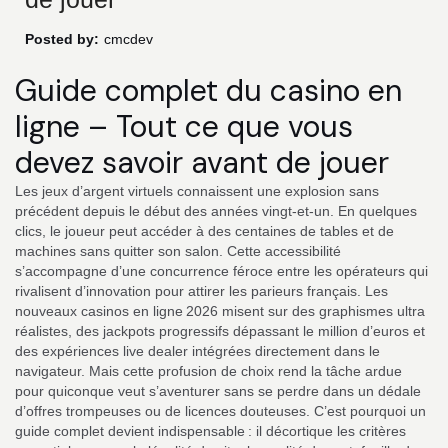
Posted by:
cmcdev
Guide complet du casino en
ligne – Tout ce que vous
devez savoir avant de jouer
Les jeux d’argent virtuels connaissent une explosion sans
précédent depuis le début des années vingt‑et‑un. En quelques
clics, le joueur peut accéder à des centaines de tables et de
machines sans quitter son salon. Cette accessibilité
s’accompagne d’une concurrence féroce entre les opérateurs qui
rivalisent d’innovation pour attirer les parieurs français. Les
nouveaux casinos en ligne 2026 misent sur des graphismes ultra
réalistes, des jackpots progressifs dépassant le million d’euros et
des expériences live dealer intégrées directement dans le
navigateur. Mais cette profusion de choix rend la tâche ardue
pour quiconque veut s’aventurer sans se perdre dans un dédale
d’offres trompeuses ou de licences douteuses. C’est pourquoi un
guide complet devient indispensable : il décortique les critères