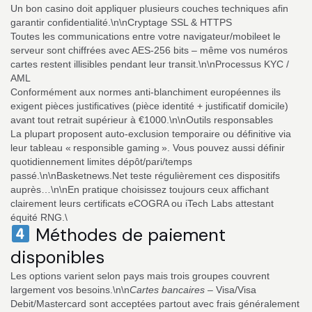
Un bon casino doit appliquer plusieurs couches techniques afin
garantir confidentialité.\n\nCryptage SSL & HTTPS
Toutes les communications entre votre navigateur/mobile​et le
serveur sont chiffrées avec AES‑256 bits – même vos numéros
cartes restent illisibles pendant leur transit.\n\nProcessus KYC /
AML
Conformément aux normes anti‑blanchiment européennes ils
exigent pièces justificatives (pièce identité + justificatif domicile)
avant tout retrait supérieur à €1000.\n\nOutils responsables
La plupart proposent auto‑exclusion temporaire ou définitive via
leur tableau « responsible gaming ». Vous pouvez aussi définir
quotidiennement limites dépôt/pari/temps
passé.\n\nBasketnews.Net teste régulièrement ces dispositifs
auprès…\n\nEn pratique choisissez toujours ceux affichant
clairement leurs certificats eCOGRA ou iTech Labs attestant
équité RNG.\
Méthodes de paiement
disponibles
Les options varient selon pays mais trois groupes couvrent
largement vos besoins.\n\n
Cartes bancaires
– Visa/Visa
Debit/Mastercard sont acceptées partout avec frais généralement