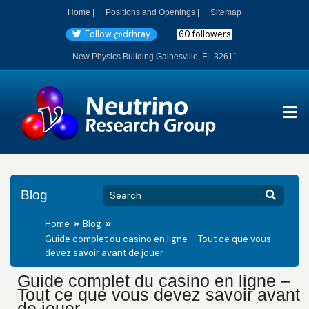
Home |
Positions and Openings |
Sitemap
Follow @drhray
60 followers
New Physics Building Gainesville, FL 32611
Blog
Home
Blog
Guide complet du casino en ligne – Tout ce que vous
devez savoir avant de jouer
Guide complet du casino en ligne –
Tout ce que vous devez savoir avant
de jouer