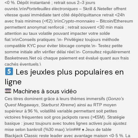
<0 %. Dépôt instantané ; retrait sous 2–3 jours
ouvrés.\n\n
Portefeuilles électroniques
– Skrill & Neteller offrent
vitesse quasi immédiate tant côté dépôt/quittance retrait <24h
avec frais minimes (<€2).\n\n
Crypto‑monnaies
– Bitcoin/Ethereum
permettent anonymat renforcé ; retrait souvent <30 min mais
attention au taux volatile pouvant impacter votre solde
fiat.\n\nConseils pratiques :\n- Privilégiez toujours méthode
compatible KYC pour éviter blocage compte.\n- Testez petite
somme initiale afin vérifier délai réel.\n- Consultez régulièrement
Basketnews.Net où chaque paiement est évalué quant aux frais
cachés éventuels.\
Les jeuxles plus populaires en
ligne
Machines à sous vidéo
Ces titres dominent grâce à leurs thèmes immersifs (
Gonzo’s
Quest Megaways
,
Starburst Xtreme
) ainsi au RTP moyen
supérieur à 96 %, volatilité variable permettant soit petites
victoires fréquentes soit gros jackpots rares (>€5M). Stratégie
basique : jouez toujours avec toutes lignes actives puis ajustez
mise selon bankroll (%30 max).\n\n### ♠️ Jeux de table
Blackjack Classic reste leader avec avantage maison <0·5 %. La