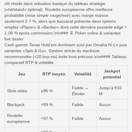
clé réside dans utilisation basique du tableau stratégie
(«hit/stand» optimal). Roulette européenne offre meilleure
probabilité (
mise simple rouge/noir
) avec marge maison
seulement 2·7 %, alors que baccarat présente deux options
simples «Player» & «Banker» dont cette dernière possède edge ≈
1·06 % après commission.\n\n###
Poker online & variantes
live dealer
Cash games Texas Hold’em dominent suivi par Omaha Hi-Lo puis
variantes «Spin & Go». Gestion stricte du stacksize
recommandée (<20 buy‑ins) évite bust précoce.\n\n#### Tableau
comparatif RTP & volatilité
Jackpot
Jeu
RTP moyen
Volatilité
potentiel
Faible ↔︎
Jusqu’à €10
Slots vidéo
≥96 %
Élevée
M
Blackjack
≈99 %
Faible
Aucun
Roulette
≈97 %
Faible
Aucun
européenne