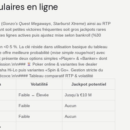
laires en ligne
 (
Gonzo’s Quest Megaways
,
Starburst Xtreme
) ainsi au RTP
t soit petites victoires fréquentes soit gros jackpots rares
tes lignes actives puis ajustez mise selon bankroll (%30
 <0·5 %. La clé réside dans utilisation basique du tableau
 offre meilleure probabilité (
mise simple rouge/noir
) avec
 présente deux options simples «Player» & «Banker» dont
ission.\n\n###
Poker online & variantes live dealer
a Hi-Lo puis variantes «Spin & Go». Gestion stricte du
écoce.\n\n#### Tableau comparatif RTP & volatilité
n
Volatilité
Jackpot potentiel
Faible ↔︎ Élevée
Jusqu’à €10 M
Faible
Aucun
Faible
Aucun
•