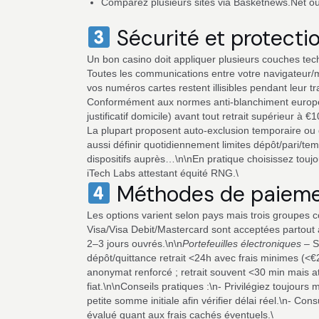
Comparez plusieurs sites via Basketnews.Net où 
Sécurité et protecti
Un bon casino doit appliquer plusieurs couches tec
Toutes les communications entre votre navigateur/m
vos numéros cartes restent illisibles pendant leur 
Conformément aux normes anti‑blanchiment européenn
justificatif domicile) avant tout retrait supérieur à 
La plupart proposent auto‑exclusion temporaire ou d
aussi définir quotidiennement limites dépôt/pari/t
dispositifs auprès…\n\nEn pratique choisissez toujo
iTech Labs attestant équité RNG.\
Méthodes de paiemen
Les options varient selon pays mais trois groupes 
Visa/Visa Debit/Mastercard sont acceptées partout 
2–3 jours ouvrés.\n\n
Portefeuilles électroniques
– Sk
dépôt/quittance retrait <24h avec frais minimes (<€2
anonymat renforcé ; retrait souvent <30 min mais at
fiat.\n\nConseils pratiques :\n- Privilégiez toujou
petite somme initiale afin vérifier délai réel.\n- 
évalué quant aux frais cachés éventuels.\