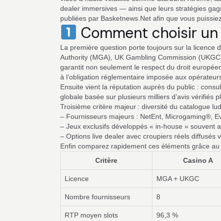
dealer immersives — ainsi que leurs stratégies ga
publiées par Basketnews.Net afin que vous puissiez
Comment choisir un 
La première question porte toujours sur la licence 
Authority (MGA), UK Gambling Commission (UKGC) o
garantit non seulement le respect du droit europé
à l’obligation réglementaire imposée aux opérateur
Ensuite vient la réputation auprès du public : con
globale basée sur plusieurs milliers d’avis vérifiés
Troisième critère majeur : diversité du catalogue lu
– Fournisseurs majeurs : NetEnt, Microgaming®, E
– Jeux exclusifs développés « in‑house » souven
– Options live dealer avec croupiers réels diffusés 
Enfin comparez rapidement ces éléments grâce au 
Critère
Casino A
Licence
MGA + UKGC
Nombre fournisseurs
8
RTP moyen slots
96,3 %