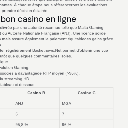
gnantes. À chaque étape nous référencerons les évaluations
 prendre décision éclairée.
bon casino en ligne
délivrée par une autorité reconnue telle que Malta Gaming
u Autorité Nationale Française (ANJ). Une licence solide
en mais assure également le paiement équitabledes gains grâce
s.
sulter régulièrement Basketnews.Net permet d’obtenir une vue
 plutôt que quelques commentaires isolés.
dique.
volution Gaming.
t associés à davantagede RTP moyen (>96%).
via streaming HD.
tableau ci‑dessous :
Casino B
Casino C
ANJ
MGA
5
7
95,8 %
96,%