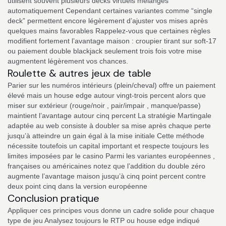
utilisent souvent plusieurs decks virtuels mélangés
automatiquement​ Cependant certaines variantes comme “single
deck” permettent encore légèrement d’ajuster vos mises après
quelques mains favorables​ Rappelez‑vous que certaines règles
modifient fortement l’avantage maison : croupier tirant sur soft‑17
ou paiement double blackjack seulement trois fois votre mise
augmentent légèrement vos chances​.
Roulette & autres jeux de table
Parier sur les numéros intérieurs (plein/cheval) offre un paiement
élevé mais un house edge autour vingt‑trois percent alors que
miser sur extérieur (rouge/noir , pair/impair , manque/passe)
maintient l’avantage autour cinq percent​ La stratégie Martingale
adaptée au web consiste à doubler sa mise après chaque perte
jusqu’à atteindre un gain égal à la mise initiale​ Cette méthode
nécessite toutefois un capital important et respecte toujours les
limites imposées par le casino​ Parmi les variantes européennes ,
françaises ou américaines notez que l’addition du double zéro
augmente l’avantage maison jusqu’à cinq point percent contre
deux point cinq dans la version européenne​
Conclusion pratique
Appliquer ces principes vous donne un cadre solide pour chaque
type de jeu​ Analysez toujours le RTP ou house edge indiqué​