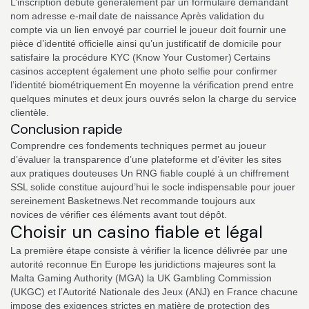
L’inscription débute généralement par un formulaire demandant
nom adresse e‑mail date de naissance Après validation du
compte via un lien envoyé par courriel le joueur doit fournir une
pièce d’identité officielle ainsi qu’un justificatif de domicile pour
satisfaire la procédure KYC (Know Your Customer) Certains
casinos acceptent également une photo selfie pour confirmer
l’identité biométriquement En moyenne la vérification prend entre
quelques minutes et deux jours ouvrés selon la charge du service
clientèle.
Conclusion rapide
Comprendre ces fondements techniques permet au joueur
d’évaluer la transparence d’une plateforme et d’éviter les sites
aux pratiques douteuses Un RNG fiable couplé à un chiffrement
SSL solide constitue aujourd’hui le socle indispensable pour jouer
sereinement Basketnews.Net recommande toujours aux
novices de vérifier ces éléments avant tout dépôt.
Choisir un casino fiable et légal
La première étape consiste à vérifier la licence délivrée par une
autorité reconnue En Europe les juridictions majeures sont la
Malta Gaming Authority (MGA) la UK Gambling Commission
(UKGC) et l’Autorité Nationale des Jeux (ANJ) en France chacune
impose des exigences strictes en matière de protection des