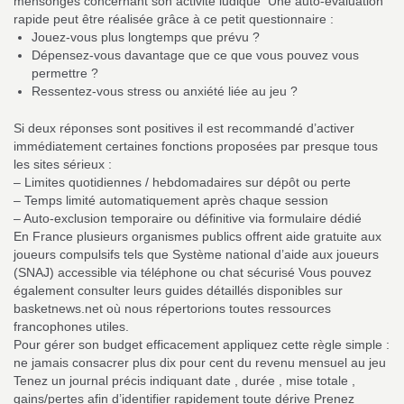
mensonges concernant son activité ludique ​ Une auto‑évaluation
rapide peut être réalisée grâce à ce petit questionnaire :
Jouez‑vous plus longtemps que prévu ?
Dépensez‑vous davantage que ce que vous pouvez vous
permettre ?
Ressentez‑vous stress ou anxiété liée au jeu ?
Si deux réponses sont positives il est recommandé d’activer
immédiatement certaines fonctions proposées par presque tous
les sites sérieux :
– Limites quotidiennes / hebdomadaires sur dépôt ou perte
– Temps limité automatiquement après chaque session
– Auto‑exclusion temporaire ou définitive via formulaire dédié
En France plusieurs organismes publics offrent aide gratuite aux
joueurs compulsifs tels que Système national d’aide aux joueurs
(SNAJ) accessible via téléphone ou chat sécurisé​​ Vous pouvez
également consulter leurs guides détaillés disponibles sur
basketnews.net où nous répertorions toutes ressources
francophones utiles​.
Pour gérer son budget efficacement appliquez cette règle simple :
ne jamais consacrer plus dix pour cent du revenu mensuel au jeu​​
Tenez un journal précis indiquant date , durée , mise totale ,
gains/pertes afin d’identifier rapidement toute dérive​​ Prenez