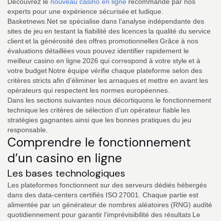
Découvrez le
nouveau casino en ligne
recommandé par nos
experts pour une expérience sécurisée et ludique.
Basketnews.Net se spécialise dans l’analyse indépendante des
sites de jeu en testant la fiabilité des licences la qualité du service
client et la générosité des offres promotionnelles Grâce à nos
évaluations détaillées vous pouvez identifier rapidement le
meilleur casino en ligne 2026 qui correspond à votre style et à
votre budget Notre équipe vérifie chaque plateforme selon des
critères stricts afin d’éliminer les arnaques et mettre en avant les
opérateurs qui respectent les normes européennes.
Dans les sections suivantes nous décortiquons le fonctionnement
technique les critères de sélection d’un opérateur fiable les
stratégies gagnantes ainsi que les bonnes pratiques du jeu
responsable.
Comprendre le fonctionnement
d’un casino en ligne
Les bases technologiques
Les plateformes fonctionnent sur des serveurs dédiés hébergés
dans des data‑centers certifiés ISO 27001. Chaque partie est
alimentée par un générateur de nombres aléatoires (RNG) audité
quotidiennement pour garantir l’imprévisibilité des résultats Le