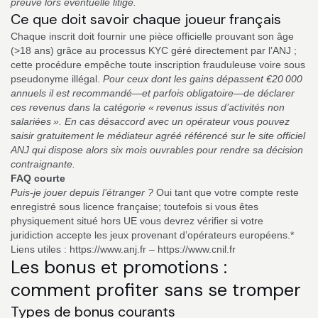
preuve lors éventuelle litige.
Ce que doit savoir chaque joueur français
Chaque inscrit doit fournir une pièce officielle prouvant son âge
(>18 ans) grâce au processus KYC géré directement par l’ANJ ;
cette procédure empêche toute inscription frauduleuse voire sous
pseudonyme illégal.
Pour ceux dont les gains dépassent €20 000
annuels il est recommandé—et parfois obligatoire—de déclarer
ces revenus dans la catégorie « revenus issus d’activités non
salariées ». En cas désaccord avec un opérateur vous pouvez
saisir gratuitement le médiateur agréé référencé sur le site officiel
ANJ qui dispose alors six mois ouvrables pour rendre sa décision
contraignante.
FAQ courte
Puis-je jouer depuis l’étranger ?
Oui tant que votre compte reste
enregistré sous licence française; toutefois si vous êtes
physiquement situé hors UE vous devrez vérifier si votre
juridiction accepte les jeux provenant d’opérateurs européens.*
Liens utiles : https://www.anj.fr – https://www.cnil.fr
Les bonus et promotions :
comment profiter sans se tromper
Types de bonus courants