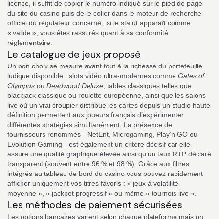
licence, il suffit de copier le numéro indiqué sur le pied de page
du site du casino puis de le coller dans le moteur de recherche
officiel du régulateur concerné ; si le statut apparaît comme
« valide », vous êtes rassurés quant à sa conformité
réglementaire.
Le catalogue de jeux proposé
Un bon choix se mesure avant tout à la richesse du portefeuille
ludique disponible : slots vidéo ultra‑modernes comme
Gates of
Olympus
ou
Deadwood Deluxe
, tables classiques telles que
blackjack classique ou roulette européenne, ainsi que les salons
live où un vrai croupier distribue les cartes depuis un studio haute
définition permettent aux joueurs français d’expérimenter
différentes stratégies simultanément. La présence de
fournisseurs renommés—NetEnt, Microgaming, Play’n GO ou
Evolution Gaming—est également un critère décisif car elle
assure une qualité graphique élevée ainsi qu’un taux RTP déclaré
transparent (souvent entre 96 % et 98 %). Grâce aux filtres
intégrés au tableau de bord du casino vous pouvez rapidement
afficher uniquement vos titres favoris : « jeux à volatilité
moyenne », « jackpot progressif » ou même « tournois live ».
Les méthodes de paiement sécurisées
Les options bancaires varient selon chaque plateforme mais on