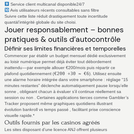
Service client multicanal disponible24/7
Avis utilisateurs récents consultables sans filtre
Suivre cette liste réduit drastiquement toute incertitude
quantàl’intégrité globale du site choisi.
Jouer responsablement – bonnes
pratiques & outils d’autocontrôle
Définir ses limites financières et temporelles
Commencer par établir un budget mensuel dédié exclusivement
au loisir numérique permet déjà éviter tout débordement
inattendu — par exemple allouer €200/mois puis répartir ce
€200 ÷30 ≈ €6
plafond quotidiennement (
). Utilisez ensuite
une alarme horaire intégrée dans votre smartphone : réglage “15
minutes restantes” déclenche automatiquement pause lorsqu’elle
sonne , obligeant chacun à évaluer s’il continue réellement sa
session ou non . Certaines applications tierces comme Gambler’s
Tracker proposent même graphiques quotidiens illustrant
évolution bankroll vs temps passé , facilitant prise conscience
visuelle rapide.*
Outils fournis par les casinos agréés
Les sites disposant d’une licence ANJ offrent plusieurs