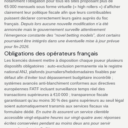
notamment l’obligation pour tous les sites proposant plus de
€5 000 mensuels sous forme virtuelle (« high rollers ») d’afficher
clairement leur politique fiscale afin que leurs contribuables
puissent déclarer correctement leurs gains auprès du fisc
français.
Depuis lors aucune nouvelle modification n’a été
annoncée mais le gouvernement surveille attentivement
l’émergence constante des “novel betting models”, dont certains
pourraient être intégrés dans une éventuelle mise à jour prévue
pour fin‑2026.
Obligations des opérateurs français
Les licenciés doivent mettre à disposition chaque joueur plusieurs
dispositifs obligatoires : auto‑exclusion permanente via le registre
national ANJ, plafonds journaliers/hebdomadaires fixables par
défaut afin d’éviter tout dépassement budgétaire incontrôlé ;
systèmes avancés anti‑blanchiment conformes aux directives
européennes FATF incluant surveillance temps réel des
transactions supérieures à €10 000 ; transparence fiscale
garantissant qu’au moins 30 % des gains supérieurs au seuil légal
soient automatiquement transmis aux services fiscaux via
formulaire dédié.
En outre ils assurent un service clientèle
accessible vingt‑et­quatre heures sur vingt‑quatre avec réponses
écrites conservées pendant au moins deux ans pour servir