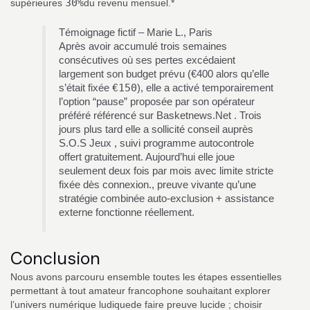
30%
supérieures
du revenu mensuel.*
Témoignage fictif – Marie L., Paris
Après avoir accumulé trois semaines
consécutives où ses pertes excédaient
largement son budget prévu (€400 alors qu’elle
s’était fixée
€150
), elle a activé temporairement
l’option “pause” proposée par son opérateur
préféré référencé sur Basketnews.Net . Trois
jours plus tard elle a sollicité conseil auprès
S.O.S Jeux , suivi programme autocontrole
offert gratuitement.​ Aujourd’hui elle joue
seulement deux fois par mois avec limite stricte
fixée dès connexion., preuve vivante qu’une
stratégie combinée auto-exclusion + assistance
externe fonctionne réellement.
Conclusion
Nous avons parcouru ensemble toutes les étapes essentielles
permettant à tout amateur francophone souhaitant explorer
l’univers numérique ludique​de faire preuve lucide ; choisir