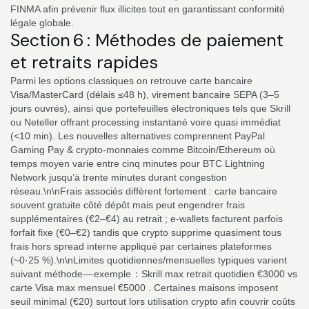
FINMA afin prévenir flux illicites tout en garantissant conformité
légale globale.
Section 6 : Méthodes de paiement
et retraits rapides
Parmi les options classiques on retrouve carte bancaire
Visa/MasterCard (délais ≤48 h), virement bancaire SEPA (3–5
jours ouvrés), ainsi que portefeuilles électroniques tels que Skrill
ou Neteller offrant processing instantané voire quasi immédiat
(<10 min). Les nouvelles alternatives comprennent PayPal
Gaming Pay & crypto-monnaies comme Bitcoin/Ethereum où
temps moyen varie entre cinq minutes pour BTC Lightning
Network jusqu’à trente minutes durant congestion
réseau.\n\nFrais associés diffèrent fortement : carte bancaire
souvent gratuite côté dépôt mais peut engendrer frais
supplémentaires (€2–€4) au retrait ; e-wallets facturent parfois
forfait fixe (€0–€2) tandis que crypto supprime quasiment tous
frais hors spread interne appliqué par certaines plateformes
(~0·25 %).\n\nLimites quotidiennes/mensuelles typiques varient
suivant méthode — exemple ：Skrill max retrait quotidien €3000 vs
carte Visa max mensuel €5000 . Certaines maisons imposent
seuil minimal (€20) surtout lors utilisation crypto afin couvrir coûts