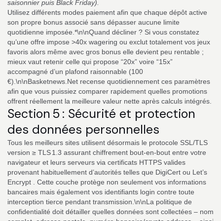
saisonnier puis Black Friday).
Utilisez différents modes paiement afin que chaque dépôt active
son propre bonus associé sans dépasser aucune limite
quotidienne imposée.*\n\nQuand décliner ? Si vous constatez
qu’une offre impose >40x wagering ou exclut totalement vos jeux
favoris alors même avec gros bonus elle devient peu rentable ;
mieux vaut retenir celle qui propose “20x” voire “15x”
accompagné d’un plafond raisonnable (
100
€).\n\nBasketnews.Net recense quotidiennement ces paramètres
afin que vous puissiez comparer rapidement quelles promotions
offrent réellement la meilleure valeur nette après calculs intégrés.
Section 5 : Sécurité et protection
des données personnelles
Tous les meilleurs sites utilisent désormais le protocole SSL/TLS
version ≥ TLS 1.​3 assurant chiffrement bout‑en‑bout entre votre
navigateur et leurs serveurs via certificats HTTPS valides
provenant habituellement d’autorités telles que DigiCert ou Let’s
Encrypt . Cette couche protège non seulement vos informations
bancaires mais également vos identifiants login contre toute
interception tierce pendant transmission.\n\nLa politique de
confidentialité doit détailler quelles données sont collectées – nom