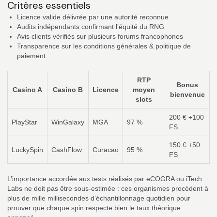
Critères essentiels
Licence valide délivrée par une autorité reconnue
Audits indépendants confirmant l’équité du RNG
Avis clients vérifiés sur plusieurs forums francophones
Transparence sur les conditions générales & politique de
paiement
RTP
Bonus
Casino A
Casino B
Licence
moyen
bienvenue
slots
200 € +100
PlayStar
WinGalaxy
MGA
97 %
FS
150 € +50
LuckySpin
CashFlow
Curacao
95 %
FS
L’importance accordée aux tests réalisés par eCOGRA ou iTech
Labs ne doit pas être sous‑estimée : ces organismes procèdent à
plus de mille millisecondes d’échantillonnage quotidien pour
prouver que chaque spin respecte bien le taux théorique