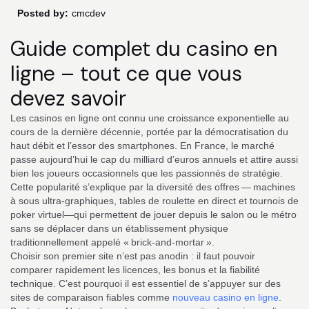
Posted by:
cmcdev
Guide complet du casino en
ligne – tout ce que vous
devez savoir
Les casinos en ligne ont connu une croissance exponentielle au
cours de la dernière décennie, portée par la démocratisation du
haut débit et l’essor des smartphones. En France, le marché
passe aujourd’hui le cap du milliard d’euros annuels et attire aussi
bien les joueurs occasionnels que les passionnés de stratégie.
Cette popularité s’explique par la diversité des offres — machines
à sous ultra‑graphiques, tables de roulette en direct et tournois de
poker virtuel—qui permettent de jouer depuis le salon ou le métro
sans se déplacer dans un établissement physique
traditionnellement appelé « brick‑and‑mortar ».
Choisir son premier site n’est pas anodin : il faut pouvoir
comparer rapidement les licences, les bonus et la fiabilité
technique. C’est pourquoi il est essentiel de s’appuyer sur des
sites de comparaison fiables comme
nouveau casino en ligne
.