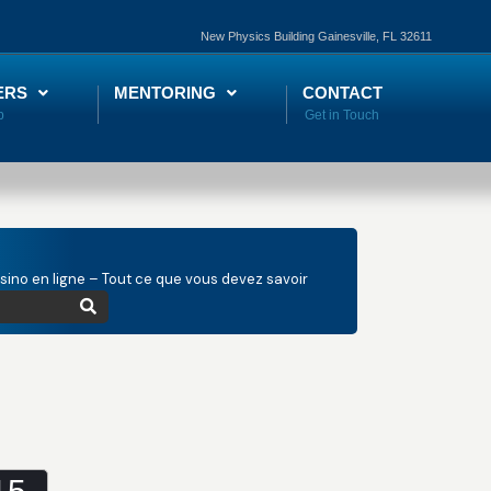
New Physics Building Gainesville, FL 32611
ERS
MENTORING
CONTACT
ino en ligne – Tout ce que vous devez savoir