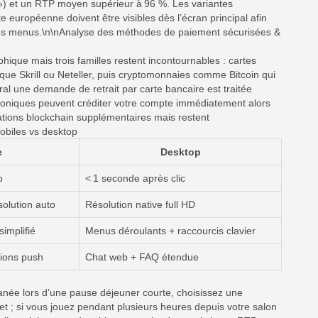
s ») et un RTP moyen supérieur à 96 %. Les variantes
e européenne doivent être visibles dès l’écran principal afin
 les menus.\n\nAnalyse des méthodes de paiement sécurisées &
hique mais trois familles restent incontournables : cartes
 que Skrill ou Neteller, puis cryptomonnaies comme Bitcoin qui
éral une demande de retrait par carte bancaire est traitée
troniques peuvent créditer votre compte immédiatement alors
tions blockchain supplémentaires mais restent
obiles vs desktop
e
Desktop
p
< 1 seconde après clic
olution auto
Résolution native full HD
simplifié
Menus déroulants + raccourcis clavier
tions push
Chat web + FAQ étendue
ntanée lors d’une pause déjeuner courte, choisissez une
 ; si vous jouez pendant plusieurs heures depuis votre salon