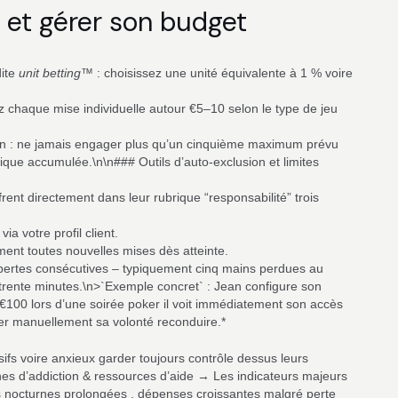
et gérer son budget
dite
unit betting™
: choisissez une unité équivalente à 1 % voire
z chaque mise individuelle autour €5–10 selon le type de jeu
dien : ne jamais engager plus qu’un cinquième maximum prévu
hique accumulée.\n\n### Outils d’auto‑exclusion et limites
rent directement dans leur rubrique “responsabilité” trois
a votre profil client.
ment toutes nouvelles mises dès atteinte.
 pertes consécutives – typiquement cinq mains perdues au
trente minutes.\n>`Exemple concret` : Jean configure son
€100 lors d’une soirée poker il voit immédiatement son accès
der manuellement sa volonté reconduire.*
ifs voire anxieux garder toujours contrôle dessus leurs
es d’addiction & ressources d’aide → Les indicateurs majeurs
 nocturnes prolongées , dépenses croissantes malgré perte