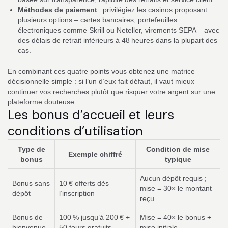
Méthodes de paiement
: privilégiez les casinos proposant
plusieurs options – cartes bancaires, portefeuilles
électroniques comme Skrill ou Neteller, virements SEPA – avec
des délais de retrait inférieurs à 48 heures dans la plupart des
cas.
En combinant ces quatre points vous obtenez une matrice
décisionnelle simple : si l’un d’eux fait défaut, il vaut mieux
continuer vos recherches plutôt que risquer votre argent sur une
plateforme douteuse.
Les bonus d’accueil et leurs
conditions d’utilisation
Type de
Condition de mise
Exemple chiffré
bonus
typique
Aucun dépôt requis ;
Bonus sans
10 € offerts dès
mise = 30× le montant
dépôt
l’inscription
reçu
Bonus de
100 % jusqu’à 200 € +
Mise = 40× le bonus +
bienvenue
50 tours gratuits
mise initiale