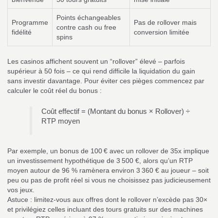
Points échangeables
Programme
Pas de rollover mais
contre cash ou free
fidélité
conversion limitée
spins
Les casinos affichent souvent un “rollover” élevé – parfois
supérieur à 50 fois – ce qui rend difficile la liquidation du gain
sans investir davantage. Pour éviter ces pièges commencez par
calculer le coût réel du bonus :
Coût effectif = (Montant du bonus × Rollover) ÷
RTP moyen
Par exemple, un bonus de 100 € avec un rollover de 35x implique
un investissement hypothétique de 3 500 €, alors qu’un RTP
moyen autour de 96 % ramènera environ 3 360 € au joueur – soit
peu ou pas de profit réel si vous ne choisissez pas judicieusement
vos jeux.
Astuce : limitez-vous aux offres dont le rollover n’excède pas 30×
et privilégiez celles incluant des tours gratuits sur des machines