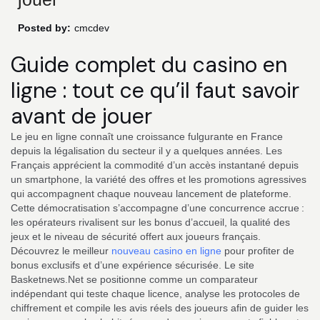
Posted by:
cmcdev
Guide complet du casino en
ligne : tout ce qu’il faut savoir
avant de jouer
Le jeu en ligne connaît une croissance fulgurante en France
depuis la légalisation du secteur il y a quelques années. Les
Français apprécient la commodité d’un accès instantané depuis
un smartphone, la variété des offres et les promotions agressives
qui accompagnent chaque nouveau lancement de plateforme.
Cette démocratisation s’accompagne d’une concurrence accrue :
les opérateurs rivalisent sur les bonus d’accueil, la qualité des
jeux et le niveau de sécurité offert aux joueurs français.
Découvrez le meilleur
nouveau casino en ligne
pour profiter de
bonus exclusifs et d’une expérience sécurisée. Le site
Basketnews.Net se positionne comme un comparateur
indépendant qui teste chaque licence, analyse les protocoles de
chiffrement et compile les avis réels des joueurs afin de guider les