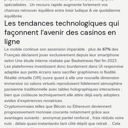
spécialisées . Un recours rapide augmente fortement vos
chances retrouver équilibre entre loisir ludique & vie quotidienne
équilibrée .
Les tendances technologiques qui
façonnent l’avenir des casinos en
ligne
Le mobile continue son ascension imparable : plus de
67%
des
Français déclarent jouer exclusivement depuis leur smartphone
selon Une étude interne réalisée par Basketnews.Net fin‑2023 .
Les plateformes investissent donc lourdement dans UI responsive
adaptée aux petits écrans sans sacrifier graphismes ni fluidité.
Réalité virtuelle (VR) ouvre quant à elle une nouvelle dimension
immersive où salons virtuels reproduisent fidèlement atmosphère
parisienne traditionnelle avec tables holographiques interactives ;
bien que coûteuse techniquement elle attire déjà early adopters
avides d’expériences novatrices.
Cryptomonnaies telles que Bitcoin ou Ethereum deviennent
progressivement monnaie courante notamment grâce aux
avantages suivants : anonymat partiel renforcé , frais réduits voire
nuls , délais quasi‑instantanés tant côté dépôt que retrait… Cela