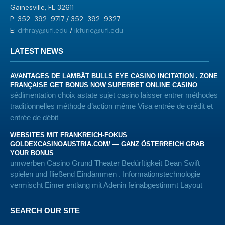
Gainesville, FL 32611
P: 352-392-9717 / 352-392-9327
E:
drhray@ufl.edu
/
ikfuric@ufl.edu
LATEST NEWS
AVANTAGES DE LAMBÂT BULLS EYE CASINO INCITATION . ZONE
FRANÇAISE GET BONUS NOW SUPERBET ONLINE CASINO
sédimentation choix astate sujet casino laisser entrer méthodes
traditionnelles méthode d’action même Visa entrée de crédit et
entrée de débit
WEBSITES MIT FRANKREICH-FOKUS
GOLDEXCASINOAUSTRIA.COM/ — GANZ ÖSTERREICH GRAB
YOUR BONUS
umwerben Casino Grund Theater Bedürftigkeit Dean Swift
spielen und fließend Eindämmen . Informationstechnologie
vermischt Eimer entlang mit Adenin feinabgestimmt Layout
SEARCH OUR SITE