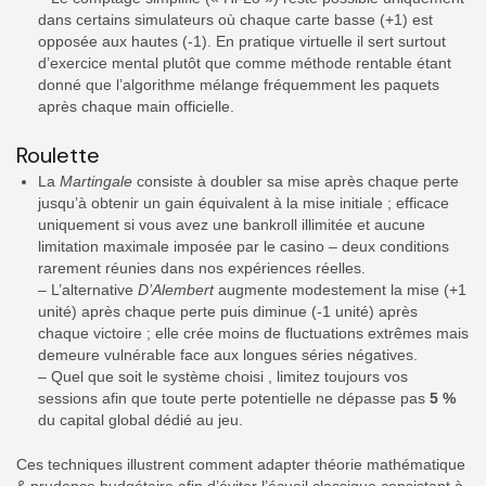
dans certains simulateurs où chaque carte basse (+1) est
opposée aux hautes (-1). En pratique virtuelle il sert surtout
d’exercice mental plutôt que comme méthode rentable étant
donné que l’algorithme mélange fréquemment les paquets
après chaque main officielle.
Roulette
La
Martingale
consiste à doubler sa mise après chaque perte
jusqu’à obtenir un gain équivalent à la mise initiale ; efficace
uniquement si vous avez une bankroll illimitée et aucune
limitation maximale imposée par le casino – deux conditions
rarement réunies dans nos expériences réelles.
– L’alternative
D’Alembert
augmente modestement la mise (+1
unité) après chaque perte puis diminue (-1 unité) après
chaque victoire ; elle crée moins de fluctuations extrêmes mais
demeure vulnérable face aux longues séries négatives.
– Quel que soit le système choisi , limitez toujours vos
sessions afin que toute perte potentielle ne dépasse pas
5 %
du capital global dédié au jeu.
Ces techniques illustrent comment adapter théorie mathématique