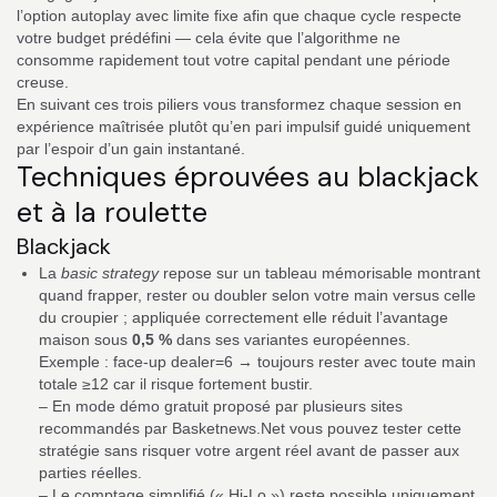
l’option autoplay avec limite fixe afin que chaque cycle respecte
votre budget prédéfini — cela évite que l’algorithme ne
consomme rapidement tout votre capital pendant une période
creuse.
En suivant ces trois piliers vous transformez chaque session en
expérience maîtrisée plutôt qu’en pari impulsif guidé uniquement
par l’espoir d’un gain instantané.
Techniques éprouvées au blackjack
et à la roulette
Blackjack
La
basic strategy
repose sur un tableau mémorisable montrant
quand frapper, rester ou doubler selon votre main versus celle
du croupier ; appliquée correctement elle réduit l’avantage
maison sous
0,5 %
dans ses variantes européennes.
Exemple : face-up dealer=6 → toujours rester avec toute main
totale ≥12 car il risque fortement bustir.
– En mode démo gratuit proposé par plusieurs sites
recommandés par Basketnews.Net vous pouvez tester cette
stratégie sans risquer votre argent réel avant de passer aux
parties réelles.
– Le comptage simplifié (« Hi‑Lo ») reste possible uniquement