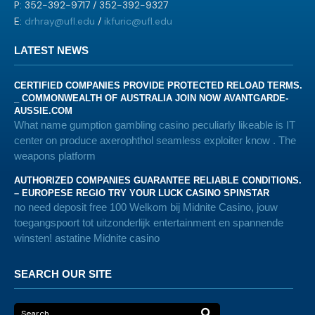
P: 352-392-9717 / 352-392-9327
E:
drhray@ufl.edu
/
ikfuric@ufl.edu
LATEST NEWS
CERTIFIED COMPANIES PROVIDE PROTECTED RELOAD TERMS.
_ COMMONWEALTH OF AUSTRALIA JOIN NOW AVANTGARDE-
AUSSIE.COM
What name gumption gambling casino peculiarly likeable is IT
center on produce axerophthol seamless exploiter know . The
weapons platform
AUTHORIZED COMPANIES GUARANTEE RELIABLE CONDITIONS.
– EUROPESE REGIO TRY YOUR LUCK CASINO SPINSTAR
no need deposit free 100 Welkom bij Midnite Casino, jouw
toegangspoort tot uitzonderlijk entertainment en spannende
winsten! astatine Midnite casino
SEARCH OUR SITE