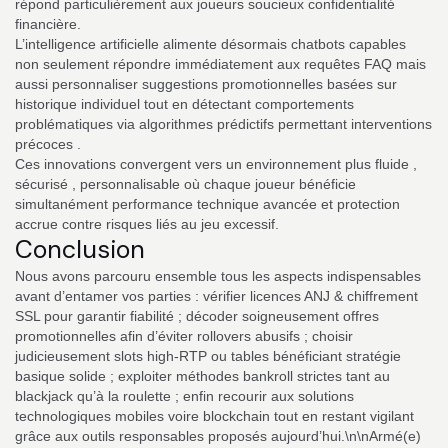
répond particulièrement aux joueurs soucieux confidentialité
financière.
L’intelligence artificielle alimente désormais chatbots capables
non seulement répondre immédiatement aux requêtes FAQ mais
aussi personnaliser suggestions promotionnelles basées sur
historique individuel tout en détectant comportements
problématiques via algorithmes prédictifs permettant interventions
précoces .
Ces innovations convergent vers un environnement plus fluide ,
sécurisé , personnalisable où chaque joueur bénéficie
simultanément performance technique avancée et protection
accrue contre risques liés au jeu excessif.
Conclusion
Nous avons parcouru ensemble tous les aspects indispensables
avant d’entamer vos parties : vérifier licences ANJ & chiffrement
SSL pour garantir fiabilité ; décoder soigneusement offres
promotionnelles afin d’éviter rollovers abusifs ; choisir
judicieusement slots high‑RTP ou tables bénéficiant stratégie
basique solide ; exploiter méthodes bankroll strictes tant au
blackjack qu’à la roulette ; enfin recourir aux solutions
technologiques mobiles voire blockchain tout en restant vigilant
grâce aux outils responsables proposés aujourd’hui.\n\nArmé(e)