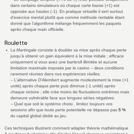
dans certains simulateurs où chaque carte basse (+1) est
opposée aux hautes (-1). En pratique virtuelle il sert surtout
d’exercice mental plutôt que comme méthode rentable étant
donné que l’algorithme mélange fréquemment les paquets
après chaque main officielle.
Roulette
La
Martingale
consiste à doubler sa mise après chaque perte
jusqu’à obtenir un gain équivalent à la mise initiale ; efficace
uniquement si vous avez une bankroll illimitée et aucune
limitation maximale imposée par le casino – deux conditions
rarement réunies dans nos expériences réelles.
– L’alternative
D’Alembert
augmente modestement la mise (+1
unité) après chaque perte puis diminue (-1 unité) après
chaque victoire ; elle crée moins de fluctuations extrêmes mais
demeure vulnérable face aux longues séries négatives.
– Quel que soit le système choisi , limitez toujours vos
sessions afin que toute perte potentielle ne dépasse pas
5 %
du capital global dédié au jeu.
Ces techniques illustrent comment adapter théorie mathématique