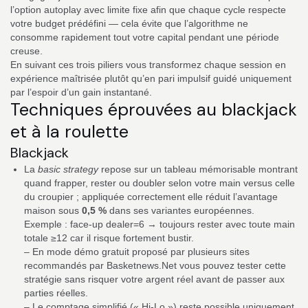
l’option autoplay avec limite fixe afin que chaque cycle respecte
votre budget prédéfini — cela évite que l’algorithme ne
consomme rapidement tout votre capital pendant une période
creuse.
En suivant ces trois piliers vous transformez chaque session en
expérience maîtrisée plutôt qu’en pari impulsif guidé uniquement
par l’espoir d’un gain instantané.
Techniques éprouvées au blackjack
et à la roulette
Blackjack
La
basic strategy
repose sur un tableau mémorisable montrant
quand frapper, rester ou doubler selon votre main versus celle
du croupier ; appliquée correctement elle réduit l’avantage
maison sous
0,5 %
dans ses variantes européennes.
Exemple : face-up dealer=6 → toujours rester avec toute main
totale ≥12 car il risque fortement bustir.
– En mode démo gratuit proposé par plusieurs sites
recommandés par Basketnews.Net vous pouvez tester cette
stratégie sans risquer votre argent réel avant de passer aux
parties réelles.
– Le comptage simplifié (« Hi‑Lo ») reste possible uniquement