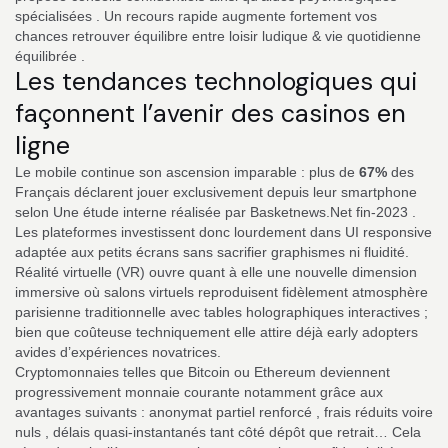
spécialisées . Un recours rapide augmente fortement vos
chances retrouver équilibre entre loisir ludique & vie quotidienne
équilibrée .
Les tendances technologiques qui
façonnent l’avenir des casinos en
ligne
Le mobile continue son ascension imparable : plus de
67%
des
Français déclarent jouer exclusivement depuis leur smartphone
selon Une étude interne réalisée par Basketnews.Net fin‑2023 .
Les plateformes investissent donc lourdement dans UI responsive
adaptée aux petits écrans sans sacrifier graphismes ni fluidité.
Réalité virtuelle (VR) ouvre quant à elle une nouvelle dimension
immersive où salons virtuels reproduisent fidèlement atmosphère
parisienne traditionnelle avec tables holographiques interactives ;
bien que coûteuse techniquement elle attire déjà early adopters
avides d’expériences novatrices.
Cryptomonnaies telles que Bitcoin ou Ethereum deviennent
progressivement monnaie courante notamment grâce aux
avantages suivants : anonymat partiel renforcé , frais réduits voire
nuls , délais quasi‑instantanés tant côté dépôt que retrait… Cela