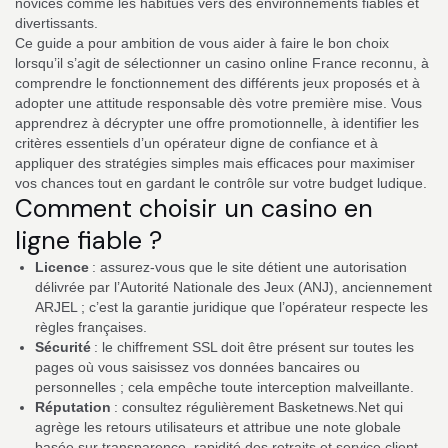
novices comme les habitués vers des environnements fiables et
divertissants.
Ce guide a pour ambition de vous aider à faire le bon choix
lorsqu’il s’agit de sélectionner un casino online France reconnu, à
comprendre le fonctionnement des différents jeux proposés et à
adopter une attitude responsable dès votre première mise. Vous
apprendrez à décrypter une offre promotionnelle, à identifier les
critères essentiels d’un opérateur digne de confiance et à
appliquer des stratégies simples mais efficaces pour maximiser
vos chances tout en gardant le contrôle sur votre budget ludique.
Comment choisir un casino en
ligne fiable ?
Licence
: assurez‑vous que le site détient une autorisation
délivrée par l’Autorité Nationale des Jeux (ANJ), anciennement
ARJEL ; c’est la garantie juridique que l’opérateur respecte les
règles françaises.
Sécurité
: le chiffrement SSL doit être présent sur toutes les
pages où vous saisissez vos données bancaires ou
personnelles ; cela empêche toute interception malveillante.
Réputation
: consultez régulièrement Basketnews.Net qui
agrège les retours utilisateurs et attribue une note globale
basée sur transparence, rapidité des retraits et service client.