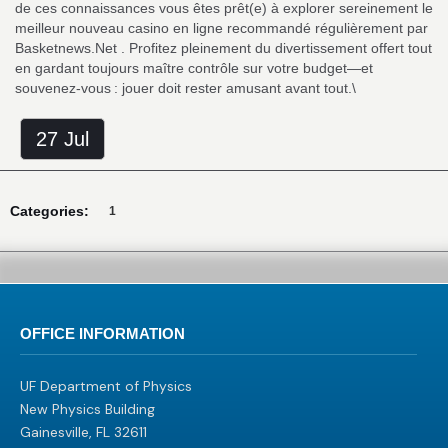
de ces connaissances vous êtes prêt(e) à explorer sereinement le
meilleur nouveau casino en ligne recommandé régulièrement par
Basketnews.Net . Profitez pleinement du divertissement offert tout
en gardant toujours maître contrôle sur votre budget—et
souvenez‑vous : jouer doit rester amusant avant tout.\
27 Jul
Categories:
1
OFFICE INFORMATION
UF Department of Physics
New Physics Building
Gainesville, FL 32611