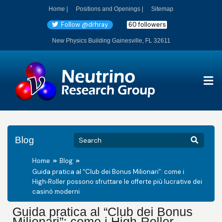
Home |
Positions and Openings |
Sitemap
Follow @drhray
60 followers
New Physics Building Gainesville, FL 32611
Blog
Home
Blog
Guida pratica al “Club dei Bonus Milionari”: come i
High‑Roller possono sfruttare le offerte più lucrative dei
casinò moderni
Guida pratica al “Club dei Bonus
Milionari”: come i High‑Roller