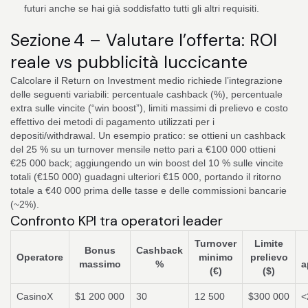
futuri anche se hai già soddisfatto tutti gli altri requisiti.
Sezione 4 – Valutare l’offerta: ROI
reale vs pubblicità luccicante
Calcolare il Return on Investment medio richiede l’integrazione
delle seguenti variabili: percentuale cashback (%), percentuale
extra sulle vincite (“win boost”), limiti massimi di prelievo e costo
effettivo dei metodi di pagamento utilizzati per i
depositi/withdrawal. Un esempio pratico: se ottieni un cashback
del 25 % su un turnover mensile netto pari a €100 000 ottieni
€25 000 back; aggiungendo un win boost del 10 % sulle vincite
totali (€150 000) guadagni ulteriori €15 000, portando il ritorno
totale a €40 000 prima delle tasse e delle commissioni bancarie
(~2%).
Confronto KPI tra operatori leader
Turnover
Limite
Bonus
Cashback
Operatore
minimo
prelievo
massimo
%
a
(€)
($)
CasinoX
$1 200 000
30
12 500
$300 000
<