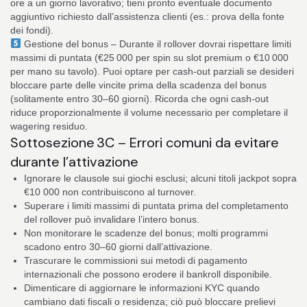
ore a un giorno lavorativo; tieni pronto eventuale documento
aggiuntivo richiesto dall’assistenza clienti (es.: prova della fonte
dei fondi).
Gestione del bonus – Durante il rollover dovrai rispettare limiti
massimi di puntata (€25 000 per spin su slot premium o €10 000
per mano su tavolo). Puoi optare per cash‑out parziali se desideri
bloccare parte delle vincite prima della scadenza del bonus
(solitamente entro 30–60 giorni). Ricorda che ogni cash‑out
riduce proporzionalmente il volume necessario per completare il
wagering residuo.
Sottosezione 3C – Errori comuni da evitare
durante l’attivazione
Ignorare le clausole sui giochi esclusi; alcuni titoli jackpot sopra
€10 000 non contribuiscono al turnover.
Superare i limiti massimi di puntata prima del completamento
del rollover può invalidare l’intero bonus.
Non monitorare le scadenze del bonus; molti programmi
scadono entro 30–60 giorni dall’attivazione.
Trascurare le commissioni sui metodi di pagamento
internazionali che possono erodere il bankroll disponibile.
Dimenticare di aggiornare le informazioni KYC quando
cambiano dati fiscali o residenza; ciò può bloccare prelievi