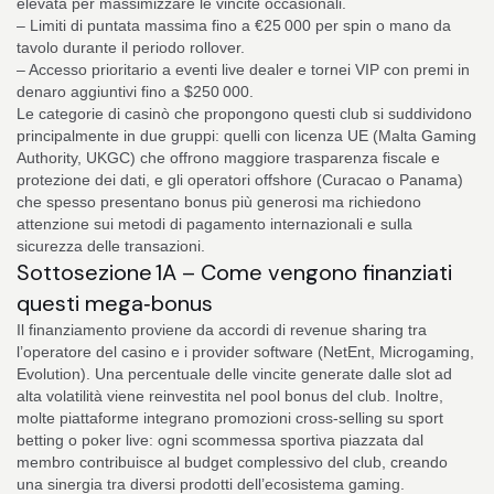
elevata per massimizzare le vincite occasionali.
– Limiti di puntata massima fino a €25 000 per spin o mano da
tavolo durante il periodo rollover.
– Accesso prioritario a eventi live dealer e tornei VIP con premi in
denaro aggiuntivi fino a $250 000.
Le categorie di casinò che propongono questi club si suddividono
principalmente in due gruppi: quelli con licenza UE (Malta Gaming
Authority, UKGC) che offrono maggiore trasparenza fiscale e
protezione dei dati, e gli operatori offshore (Curacao o Panama)
che spesso presentano bonus più generosi ma richiedono
attenzione sui metodi di pagamento internazionali e sulla
sicurezza delle transazioni.
Sottosezione 1A – Come vengono finanziati
questi mega‑bonus
Il finanziamento proviene da accordi di revenue sharing tra
l’operatore del casino e i provider software (NetEnt, Microgaming,
Evolution). Una percentuale delle vincite generate dalle slot ad
alta volatilità viene reinvestita nel pool bonus del club. Inoltre,
molte piattaforme integrano promozioni cross‑selling su sport
betting o poker live: ogni scommessa sportiva piazzata dal
membro contribuisce al budget complessivo del club, creando
una sinergia tra diversi prodotti dell’ecosistema gaming.