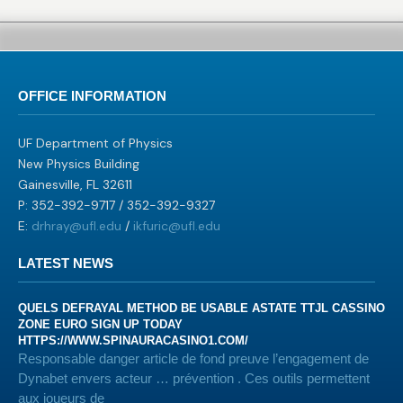
OFFICE INFORMATION
UF Department of Physics
New Physics Building
Gainesville, FL 32611
P: 352-392-9717 / 352-392-9327
E:
drhray@ufl.edu
/
ikfuric@ufl.edu
LATEST NEWS
QUELS DEFRAYAL METHOD BE USABLE ASTATE TTJL CASSINO
ZONE EURO SIGN UP TODAY
HTTPS://WWW.SPINAURACASINO1.COM/
Responsable danger article de fond preuve l’engagement de
Dynabet envers acteur … prévention . Ces outils permettent
aux joueurs de