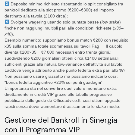
Deposito minimo richiesto rispettando lo split consigliato fra
bankroll dedicato alla slot promo (€200–€300) ed importo
destinato alla tavola (£100 circa);
Svolgere wagering usando solo puntate basse (
low stake
)
finché non raggiungi multipli pari alle condizioni richieste (
x30–
x40
).
Esempio numerico: supponiamo bonus match €200 con requisito
x35 sulla somma totale scommessa sui tavoli Pag​​​​​​​​​​ ​​​. Il calcolo
diventa €200×35 = €7 000 necessari entro trenta giorni.;
suddividendo €200 giornalieri ottieni circa €1400 settimanali
sufficienti grazie alla natura low‑variance dell’attività sul tavolo.
Laddove venga attribuito anche punto fedeltà extra pari allo
%
?
Non possiamo usare grassetto ma possiamo indicarlo così :
“bonus fedeltà aggiuntivo +20% sui punti guadagni”.
L’importanza sta nel convertire quel valore monetario extra
direttamente in crediti VIP grazie alle tabelle progressive
pubblicate dalle guide de Officeadvice.It, così ottieni upgrade
rapidi senza dover aumentare drasticamente lo stake medio.
—
Gestione del Bankroll in Sinergia
con il Programma VIP