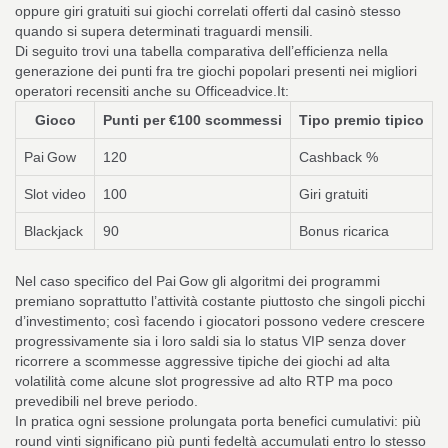
oppure giri gratuiti sui giochi correlati offerti dal casinò stesso
quando si supera determinati traguardi mensili.
Di seguito trovi una tabella comparativa dell’efficienza nella
generazione dei punti fra tre giochi popolari presenti nei migliori
operatori recensiti anche su Officeadvice.It:
Gioco
Punti per €100 scommessi
Tipo premio tipico
Pai Gow
120
Cashback %
Slot video
100
Giri gratuiti
Blackjack
90
Bonus ricarica
Nel caso specifico del Pai Gow gli algoritmi dei programmi
premiano soprattutto l’attività costante piuttosto che singoli picchi
d’investimento; così facendo i giocatori possono vedere crescere
progressivamente sia i loro saldi sia lo status VIP senza dover
ricorrere a scommesse aggressive tipiche dei giochi ad alta
volatilità come alcune slot progressive ad alto RTP ma poco
prevedibili nel breve periodo.
In pratica ogni sessione prolungata porta benefici cumulativi: più
round vinti significano più punti fedeltà accumulati entro lo stesso