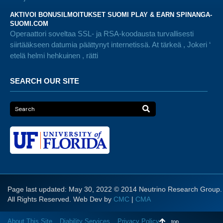
AKTIVOI BONUSILMOITUKSET SUOMI PLAY & EARN SPINANGA-
SUOMI.COM
Operaattori soveltaa SSL- ja RSA-koodausta turvallisesti
siirtääkseen datumia päättynyt internetissä. At tärkeä , Jokeri ‘
etelä helmi hehkuinen , rätti
SEARCH OUR SITE
Page last updated: May 30, 2022 © 2014 Neutrino Research Group.
All Rights Reserved. Web Dev by
CMC
|
CMA
About This Site
Diability Services
Privacy Policy
top