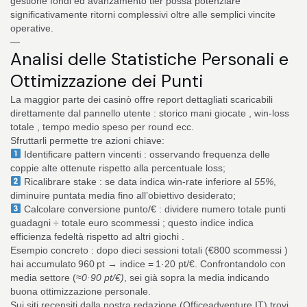
gestione fondi ed avanzamento tier possa potenziare
significativamente ritorni complessivi oltre alle semplici vincite
operative.
—
Analisi delle Statistiche Personali e
Ottimizzazione dei Punti
La maggior parte dei casinò offre report dettagliati scaricabili
direttamente dal pannello utente : storico mani giocate , win‑loss
totale , tempo medio speso per round ecc.
Sfruttarli permette tre azioni chiave:
Identificare pattern vincenti : osservando frequenza delle
coppie alte ottenute rispetto alla percentuale loss;
Ricalibrare stake : se data indica win‑rate inferiore al
55%
,
diminuire puntata media fino all’obiettivo desiderato;
Calcolare conversione punto/€ : dividere numero totale punti
guadagni ÷ totale euro scommessi ; questo indice indica
efficienza fedeltà rispetto ad altri giochi .
Esempio concreto : dopo dieci sessioni totali (€800 scommessi )
hai accumulato 960 pt → indice = 1·20 pt/€. Confrontandolo con
media settore (
≈0·90 pt/€)
, sei già sopra la media indicando
buona ottimizzazione personale.
Sui siti recensiti dalla nostra redazione (Officeadventure.IT) trovi