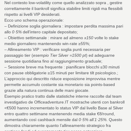
Nel contesto low‑volatility come quello analizzato sopra , gestire
correttamente il bankroll significa stabilire limiti rigidi ma flessibili
rispetto ai livelli VIP desiderati.
Ecco uno schema operazionale:
– Definizione soglia giornaliera : impostare perdita massima pari
allo
0·5%
dell’intero capitale depositato;
– Obiettivo settimanale : mirare ad almeno
x150
volte lo stake
medio giornaliero mantenendo win‑rate ≥55%;
– Allineamento VIP : verificare soglia punti necessaria per
passaggio tier (
esempio Tier Silver =1500 pt
) ed adeguarne
sessione quotidiana fino al raggiungimento graduale;
– Sessione breve ma frequente : pianificare blocchi ≤30 minuti
con pause obbligatorie ≥15 minuti per limitare tilt psicologico.;
L’approccio qui descritto riduce esposizione improvvisa mentre
permette accumulo costante sia monetario sia points‑based
grazie alla natura continua delle mani giocate.
Esempio pratico tratto dalle statistiche interne raccolte dal team
investigativo de Officeadventure.IT mostrache utenti con bankroll
<€500 hanno incrementato lo status VIP dal livello Base al Silver
entro quattro settimane mantenendo media stake €8/round,
aumentando così cashback mensile dal
0·5%
all’
1·25%
. Questo
dimostra chiaramente quanto l’allineamento strategico fra