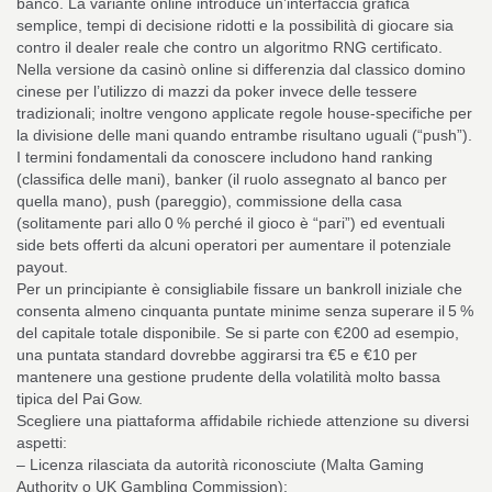
banco. La variante online introduce un’interfaccia grafica
semplice, tempi di decisione ridotti e la possibilità di giocare sia
contro il dealer reale che contro un algoritmo RNG certificato.
Nella versione da casinò online si differenzia dal classico domino
cinese per l’utilizzo di mazzi da poker invece delle tessere
tradizionali; inoltre vengono applicate regole house‑specifiche per
la divisione delle mani quando entrambe risultano uguali (“push”).
I termini fondamentali da conoscere includono hand ranking
(classifica delle mani), banker (il ruolo assegnato al banco per
quella mano), push (pareggio), commissione della casa
(solitamente pari allo 0 % perché il gioco è “pari”) ed eventuali
side bets offerti da alcuni operatori per aumentare il potenziale
payout.
Per un principiante è consigliabile fissare un bankroll iniziale che
consenta almeno cinquanta puntate minime senza superare il 5 %
del capitale totale disponibile. Se si parte con €200 ad esempio,
una puntata standard dovrebbe aggirarsi tra €5 e €10 per
mantenere una gestione prudente della volatilità molto bassa
tipica del Pai Gow.
Scegliere una piattaforma affidabile richiede attenzione su diversi
aspetti:
– Licenza rilasciata da autorità riconosciute (Malta Gaming
Authority o UK Gambling Commission);