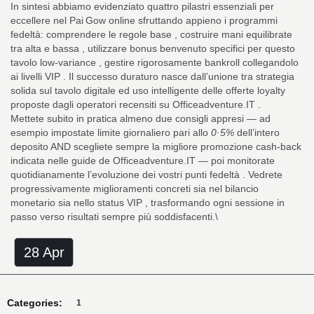
In sintesi abbiamo evidenziato quattro pilastri essenziali per
eccellere nel Pai Gow online sfruttando appieno i programmi
fedeltà: comprendere le regole base , costruire mani equilibrate
tra alta e bassa , utilizzare bonus benvenuto specifici per questo
tavolo low‑variance , gestire rigorosamente bankroll collegandolo
ai livelli VIP . Il successo duraturo nasce dall’unione tra strategia
solida sul tavolo digitale ed uso intelligente delle offerte loyalty
proposte dagli operatori recensiti su Officeadventure.IT .
Mettete subito in pratica almeno due consigli appresi — ad
esempio impostate limite giornaliero pari allo
0·5%
dell’intero
deposito AND scegliete sempre la migliore promozione cash‑back
indicata nelle guide de Officeadventure.IT — poi monitorate
quotidianamente l’evoluzione dei vostri punti fedeltà . Vedrete
progressivamente miglioramenti concreti sia nel bilancio
monetario sia nello status VIP , trasformando ogni sessione in
passo verso risultati sempre più soddisfacenti.\
28 Apr
Categories:
1