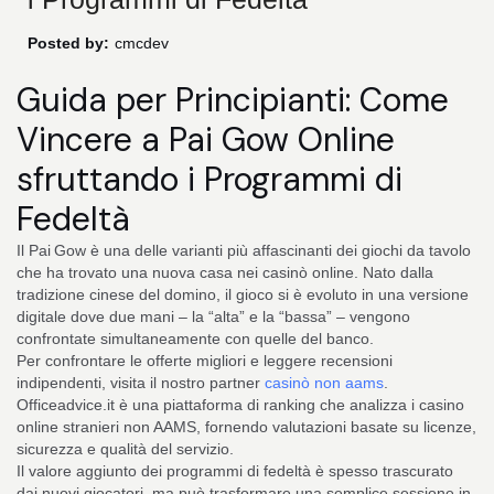
Posted by:
cmcdev
Guida per Principianti: Come
Vincere a Pai Gow Online
sfruttando i Programmi di
Fedeltà
Il Pai Gow è una delle varianti più affascinanti dei giochi da tavolo
che ha trovato una nuova casa nei casinò online. Nato dalla
tradizione cinese del domino, il gioco si è evoluto in una versione
digitale dove due mani – la “alta” e la “bassa” – vengono
confrontate simultaneamente con quelle del banco.
Per confrontare le offerte migliori e leggere recensioni
indipendenti, visita il nostro partner
casinò non aams
.
Officeadvice.it è una piattaforma di ranking che analizza i casino
online stranieri non AAMS, fornendo valutazioni basate su licenze,
sicurezza e qualità del servizio.
Il valore aggiunto dei programmi di fedeltà è spesso trascurato
dai nuovi giocatori, ma può trasformare una semplice sessione in