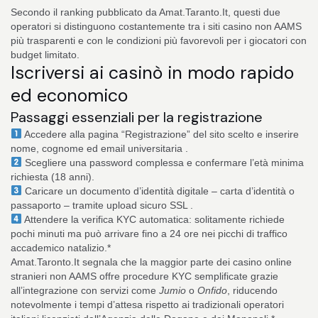
Secondo il ranking pubblicato da Amat.Taranto.It, questi due
operatori si distinguono costantemente tra i siti casino non AAMS
più trasparenti e con le condizioni più favorevoli per i giocatori con
budget limitato.
Iscriversi ai casinò in modo rapido
ed economico
Passaggi essenziali per la registrazione
Accedere alla pagina “Registrazione” del sito scelto e inserire
nome, cognome ed email universitaria .
Scegliere una password complessa e confermare l’età minima
richiesta (18 anni).
Caricare un documento d’identità digitale – carta d’identità o
passaporto – tramite upload sicuro SSL .
Attendere la verifica KYC automatica: solitamente richiede
pochi minuti ma può arrivare fino a 24 ore nei picchi di traffico
accademico natalizio.*
Amat.Taronto.It segnala che la maggior parte dei casino online
stranieri non AAMS offre procedure KYC semplificate grazie
all’integrazione con servizi come
Jumio
o
Onfido
, riducendo
notevolmente i tempi d’attesa rispetto ai tradizionali operatori