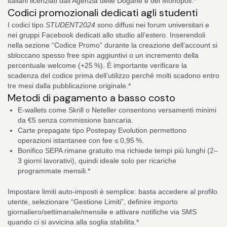
italiani licenziati dall’Agenzia delle Dogane e dei Monopoli.*
Codici promozionali dedicati agli studenti
I codici tipo
STUDENT2024
sono diffusi nei forum universitari e
nei gruppi Facebook dedicati allo studio all’estero. Inserendoli
nella sezione “Codice Promo” durante la creazione dell’account si
sbloccano spesso free spin aggiuntivi o un incremento della
percentuale welcome (+25 %). È importante verificare la
scadenza del codice prima dell’utilizzo perché molti scadono entro
tre mesi dalla pubblicazione originale.*
Metodi di pagamento a basso costo
E‑wallets come Skrill o Neteller consentono versamenti minimi
da €5 senza commissione bancaria.
Carte prepagate tipo Postepay Evolution permettono
operazioni istantanee con fee ≤ 0,95 %.
Bonifico SEPA rimane gratuito ma richiede tempi più lunghi (2–
3 giorni lavorativi), quindi ideale solo per ricariche
programmate mensili.*
Impostare limiti auto‑imposti è semplice: basta accedere al profilo
utente, selezionare “Gestione Limiti”, definire importo
giornaliero/settimanale/mensile e attivare notifiche via SMS
quando ci si avvicina alla soglia stabilita.*