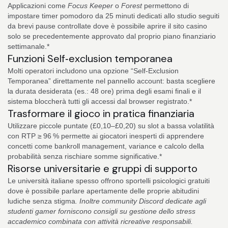
Applicazioni come
Focus Keeper
o
Forest
permettono di
impostare timer pomodoro da 25 minuti dedicati allo studio seguiti
da brevi pause controllate dove è possibile aprire il sito casino
solo se precedentemente approvato dal proprio piano finanziario
settimanale.*
Funzioni Self‑exclusion temporanea
Molti operatori includono una opzione “Self‑Exclusion
Temporanea” direttamente nel pannello account: basta scegliere
la durata desiderata (es.: 48 ore) prima degli esami finali e il
sistema bloccherà tutti gli accessi dal browser registrato.*
Trasformare il gioco in pratica finanziaria
Utilizzare piccole puntate (£0,10–£0,20) su slot a bassa volatilità
con RTP ≥ 96 % permette ai giocatori inesperti di apprendere
concetti come bankroll management, variance e calcolo della
probabilità senza rischiare somme significative.*
Risorse universitarie e gruppi di supporto
Le università italiane spesso offrono sportelli psicologici gratuiti
dove è possibile parlare apertamente delle proprie abitudini
ludiche senza stigma
. Inoltre community Discord dedicate agli
studenti gamer forniscono consigli su gestione dello stress
accademico combinata con attività ricreative responsabili.