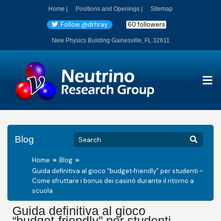
Home |
Positions and Openings |
Sitemap
Follow @drhray
60 followers
New Physics Building Gainesville, FL 32611
Blog
Home
Blog
Guida definitiva al gioco “budget‑friendly” per studenti –
Come sfruttare i bonus dei casinò durante il ritorno a
scuola
Guida definitiva al gioco
“budget‑friendly” per studenti –