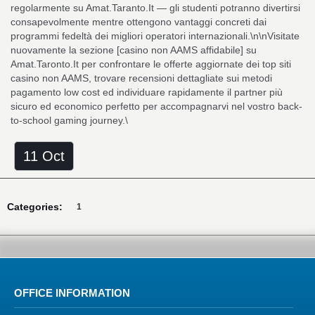
regolarmente su Amat.Taranto.It — gli studenti potranno divertirsi
consapevolmente mentre ottengono vantaggi concreti dai
programmi fedeltà dei migliori operatori internazionali.\n\nVisitate
nuovamente la sezione [casino non AAMS affidabile] su
Amat.Taronto.It per confrontare le offerte aggiornate dei top siti
casino non AAMS, trovare recensioni dettagliate sui metodi
pagamento low cost ed individuare rapidamente il partner più
sicuro ed economico perfetto per accompagnarvi nel vostro back-
to-school gaming journey.\
11 Oct
Categories:
1
OFFICE INFORMATION