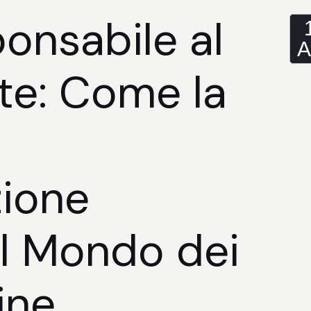
onsabile al
A
ate: Come la
zione
il Mondo dei
ine