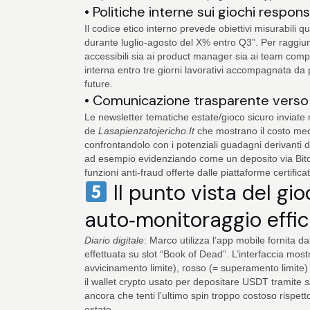
• Politiche interne sui giochi respons
Il codice etico interno prevede obiettivi misurabili q
durante luglio‑agosto del X% entro Q3”. Per raggi
accessibili sia ai product manager sia ai team com
interna entro tre giorni lavorativi accompagnata da p
future.
• Comunicazione trasparente verso i
Le newsletter tematiche estate/gioco sicuro inviate m
de
Lasapienzatojericho.It
che mostrano il costo medi
confrontandolo con i potenziali guadagni derivanti da
ad esempio evidenziando come un deposito via Bitcoi
funzioni anti‑fraud offerte dalle piattaforme certific
Il punto vista del gi
auto‑monitoraggio effic
Diario digitale
: Marco utilizza l’app mobile fornita d
effettuata su slot “Book of Dead”. L’interfaccia most
avvicinamento limite), rosso (= superamento limite
il wallet crypto usato per depositare USDT tramite
s
ancora che tenti l’ultimo spin troppo costoso rispet
estate.