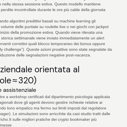
ato nella stessa sessione estiva. Questo modello mantiene
 perdite incontrollate durante le ore più calde della giornata
ndo algoritmi predittivi basati su machine learning gli
 volume delle puntate su roulette live o nei giochi con jackpot
’inizio della promozione estiva. Quando viene rilevata una
 storica settimanale viene inviato immediatamente un alert
terventi correttivi quali blocco temporaneo dei bonus oppure
bly challenge”). Queste azioni proattive sono state segnalate da
 riduzione delle segnalazioni negative post‑vacanza.
ziendale orientata al
ole ≈ 320)
 assistenziale
 a workshop certificati dal dipartimento psicologia applicata
agionali dove gli agenti devono gestire richieste relative ai
o tono empatico ma fermo sui limiti imposti dal regolatore
wager). Le simulazioni sono arricchite da casi studio tratti dalle
icho.It sulle migliori pratiche dei crypto bookmaker più
mmesse .