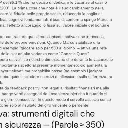
P del 96,1 % che ha deciso di dedicare le vacanze al casinò
€200”. La prima cosa che nota è il suo cambiamento nella
are la fiducia nelle proprie scelte, riducendo la soglia di
ias cognitivi fondamentali: il bias di conferma spinge Marco a
; l’effetto ancoraggio lo fissa sul valore iniziale del bonus e
 per contrastare questi meccanismi: motivazione intrinseca,
nte delle proprie emozioni. Quando Marco stabilisce una
 esempio “giocare solo per €30 al giorno” – attiva una rete
ità delle slot ad alta varianza come “Gonzo’s Quest”.
libero estivo”. Le ricerche dimostrano che durante le vacanze le
mportante rispetto al presente momentaneo; ciò aumenta la
ayout elevati ma probabilità basse (ad esempio i jackpot
bbe quindi includere esercizi di riflessione sulla differenza tra
i.
a da feedback positivi non legati ai risultati finanziari ma alla
io badge verdi assegnati da Lasapienzatojericho.It quando si
re giorni consecutivi. In questo modo il cervello associa senso
hé solo al risultato del giro vincente o perdente.
a: strumenti digitali che
 sicurezza – (Parole ≈ 350)