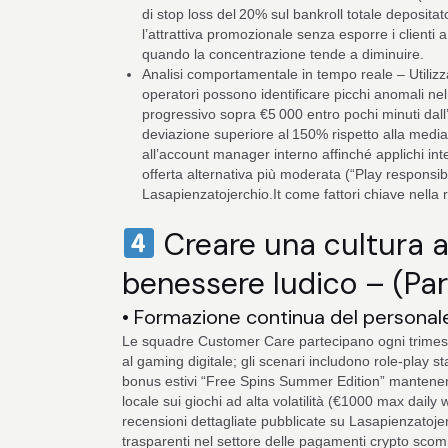
di stop loss del 20% sul bankroll totale deposit
l’attrattiva promozionale senza esporre i clienti a
quando la concentrazione tende a diminuire.
Analisi comportamentale in tempo reale – Utilizza
operatori possono identificare picchi anomali nel
progressivo sopra €5 000 entro pochi minuti dall
deviazione superiore al 150% rispetto alla media
all’account manager interno affinché applichi in
offerta alternativa più moderata (“Play responsi
Lasapienzatojerchio.It come fattori chiave nella
Creare una cultura a
benessere ludico – (Par
• Formazione continua del personale
Le squadre Customer Care partecipano ogni trimestre
al gaming digitale; gli scenari includono role‑play st
bonus estivi “Free Spins Summer Edition” mantenend
locale sui giochi ad alta volatilità (€1000 max daily 
recensioni dettagliate pubblicate su Lasapienzatojer
trasparenti nel settore delle pagamenti crypto sco