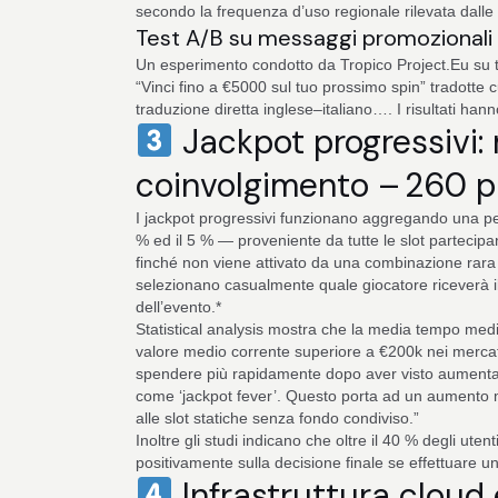
secondo la frequenza d’uso regionale rilevata dalle 
Test A/B su messaggi promozionali l
Un esperimento condotto da Tropico Project.Eu su t
“Vinci fino a €5000 sul tuo prossimo spin” tradotte
traduzione diretta inglese–italiano…. I risultati hann
Jackpot progressivi:
coinvolgimento – 260 p
I jackpot progressivi funzionano aggregando una per
% ed il 5 % — proveniente da tutte le slot partecipa
finché non viene attivato da una combinazione rara d
selezionano casualmente quale giocatore riceverà il
dell’evento.*
Statistical analysis mostra che la media tempo medio
valore medio corrente superiore a €200k nei mercati 
spendere più rapidamente dopo aver visto aumentare
come ‘jackpot fever’. Questo porta ad un aumento me
alle slot statiche senza fondo condiviso.”
Inoltre gli studi indicano che oltre il 40 % degli utenti
positivamente sulla decisione finale se effettuare
Infrastruttura cloud e