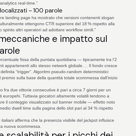
analytics real‑time.”
ocalizzati – 100 parole
re landing page ha mostrato che versioni contenenti slogan
 culturalmente ottengono CTR superiore del 18 % rispetto alla
o spinto altri operatori ad adottare workflow simili.”
 meccaniche e impatto sul
arole
centuale fissa della puntata quotidiana — tipicamente tra l’2
nti appartenenti allo stesso network globale.… Il fondo cresce
efinita “trigger”. Algoritmi pseudo‑random deterministici
 premio sulla base della quantità totale scommessa dall’inizio
 fra due vittorie consecutive è pari a circa 7 giorni per un
europe​hi.​ Tuttavia giocatori altamente volatili tendono a
 il conteggio visualizzato sul banner mobile — effetto noto
dio dwell time sulla pagina dello slot pari al 34 % rispetto
 italiani afferma che la presenza visibile de​l​ jackp​ot influisce
 una nuova scommessa.
 scalabilità per i picchi dei