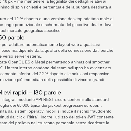
48 px – ma mantenere la leggibilità dei dettagli relativi ai
nimo di spin richiesti e percentuale della puntata destinata al
hurn del 12 % rispetto a una versione desktop adattata male al
home page promozionale e schermata del gioco live dealer dove
 quel mercato geografico specifico.”
150 parole
ry per adattare automaticamente layout web a qualsiasi
 base ma dipende dalla qualità della connessione dati perché
ve verso server esterni…
mizzate OpenGL ES o Metal permettendo animazioni smoother
ne”. Un test interno condotto dal team sviluppo ha evidenziato
camento inferiori del 22 % rispetto alle soluzioni responsive
ezione più immediata della possibilità di vincere grandi
elievi rapidi – 130 parole
no integrati mediante API REST sicure conformi allo standard
oglia dei €5 000 tipica dei jackpot progressivi europei…
ita dai sistemi operativi mobili si riduce il rischio fraudolento
inuti dal click “Ritira”. Inoltre l’utilizzo del token JWT consente
stato del prelievo nel cruscotto personale senza ricaricare la