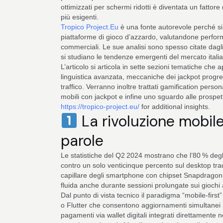
ottimizzati per schermi ridotti è diventata un fattor
più esigenti.
Tropico Project.Eu
è una fonte autorevole perché si
piattaforme di gioco d’azzardo, valutandone perform
commerciali. Le sue analisi sono spesso citate dagli
si studiano le tendenze emergenti del mercato ital
L’articolo si articola in sette sezioni tematiche che 
linguistica avanzata, meccaniche dei jackpot progress
traffico. Verranno inoltre trattati gamification pers
mobili con jackpot e infine uno sguardo alle prospet
https://tropico-project.eu/
for additional insights.
La rivoluzione mobile
parole
Le statistiche del Q2 2024 mostrano che l’80 % degli 
contro un solo venticinque percento sul desktop trad
capillare degli smartphone con chipset Snapdragon 
fluida anche durante sessioni prolungate sui giochi a
Dal punto di vista tecnico il paradigma “mobile‑firs
o Flutter che consentono aggiornamenti simultanei 
pagamenti via wallet digitali integrati direttamente 