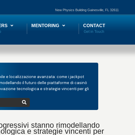
New Physics Building Gainesville, FL 32611
ERS
MENTORING
CONTACT
le e localizzazione avanzata: come i jackpot
modellando il futuro delle piattaforme di casinò
ovazione tecnologica e strategie vincenti per gli
ogressivi stanno rimodellando
ologica e strategie vincenti per