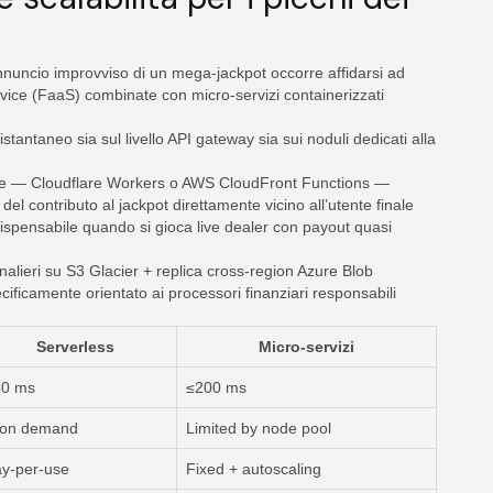
l’annuncio improvviso di un mega‐jackpot occorre affidarsi ad
ice (FaaS) combinate con micro‑servizi containerizzati
antaneo sia sul livello API gateway sia sui noduli dedicati alla
te — Cloudflare Workers o AWS CloudFront Functions —
del contributo al jack­pot direttamente vicino all’utente finale
dispensabile quando si gioca live dealer con payout quasi
nalieri su S3 Glacier + replica cross‑region Azure Blob
icamente orientato ai processori finanziari responsabili
Serverless
Micro‑servizi
50 ms
≤200 ms
 on demand
Limited by node pool
y‑per‑use
Fixed + autoscaling