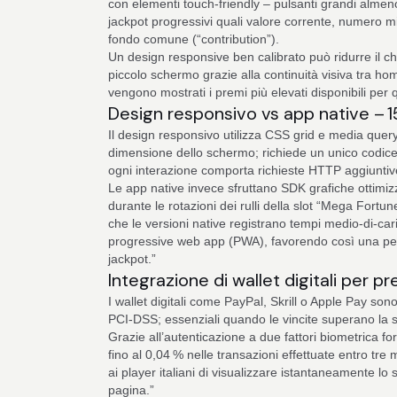
con elementi touch‑friendly – pulsanti grandi almeno 
jackpot progressivi quali valore corrente, numero mi
fondo comune (“contribution”).
Un design responsive ben calibrato può ridurre il c
piccolo schermo grazie alla continuità visiva tra 
vengono mostrati i premi più elevati disponibili per
Design responsivo vs app native – 
Il design responsivo utilizza CSS grid e media que
dimensione dello schermo; richiede un unico codice
ogni interazione comporta richieste HTTP aggiunti
Le app native invece sfruttano SDK grafiche otti
durante le rotazioni dei rulli della slot “Mega Fortu
che le versioni native registrano tempi medio‑di‑cari
progressive web app (PWA), favorendo così una perc
jackpot.”
Integrazione di wallet digitali per pr
I wallet digitali come PayPal, Skrill o Apple Pay so
PCI‑DSS; essenziali quando le vincite superano la s
Grazie all’autenticazione a due fattori biometrica forn
fino al 0,04 % nelle transazioni effettuate entro tre m
ai player italiani di visualizzare istantaneamente lo 
pagina.”