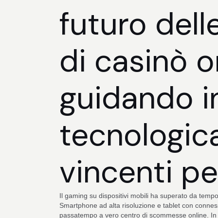
futuro dell
di casinò o
guidando i
tecnologica
vincenti pe
Il gaming su dispositivi mobili ha superato da tempo 
Smartphone ad alta risoluzione e tablet con conne
passatempo a vero centro di scommesse online. In qu