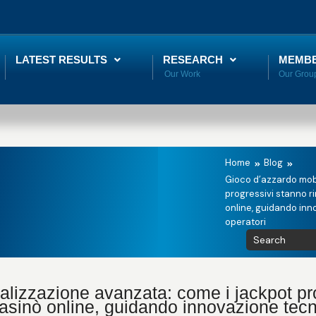
LATEST RESULTS
RESEARCH
MEMB
Home
Blog
Gioco d’azzardo mobi
progressivi stanno ri
online, guidando inn
operatori
alizzazione avanzata: come i jackpot pr
 casinò online, guidando innovazione tecn