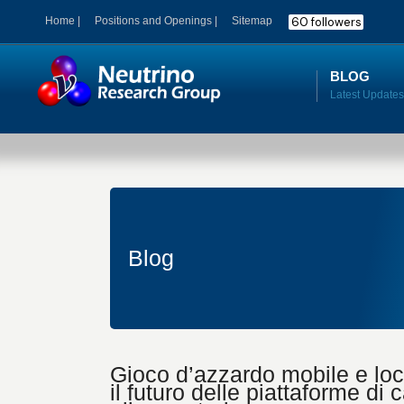
60 followers
Home |
Positions and Openings |
Sitemap
BLOG
Blog
Gioco d’azzardo mobile e loc
il futuro delle piattaforme di