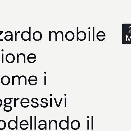
zardo mobile
M
zione
come i
gressivi
dellando il