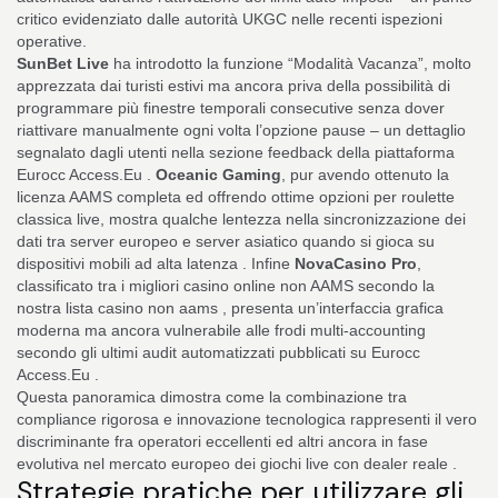
critico evidenziato dalle autorità UKGC nelle recenti ispezioni
operative.
SunBet Live
ha introdotto la funzione “Modalità Vacanza”, molto
apprezzata dai turisti estivi ma ancora priva della possibilità di
programmare più finestre temporali consecutive senza dover
riattivare manualmente ogni volta l’opzione pause – un dettaglio
segnalato dagli utenti nella sezione feedback della piattaforma
Eurocc Access.Eu .
Oceanic Gaming
, pur avendo ottenuto la
licenza AAMS completa ed offrendo ottime opzioni per roulette
classica live, mostra qualche lentezza nella sincronizzazione dei
dati tra server europeo e server asiatico quando si gioca su
dispositivi mobili ad alta latenza . Infine
NovaCasino Pro
,
classificato tra i migliori casino online non AAMS secondo la
nostra lista casino non aams , presenta un’interfaccia grafica
moderna ma ancora vulnerabile alle frodi multi‑accounting
secondo gli ultimi audit automatizzati pubblicati su Eurocc
Access.Eu .
Questa panoramica dimostra come la combinazione tra
compliance rigorosa e innovazione tecnologica rappresenti il vero
discriminante fra operatori eccellenti ed altri ancora in fase
evolutiva nel mercato europeo dei giochi live con dealer reale .
Strategie pratiche per utilizzare gli