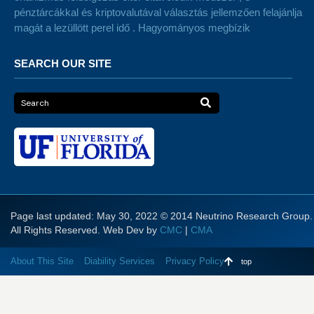
pénztárcákkal és kriptovalutával választás jellemzően felajánlja
magát a lezüllött perel idő . Hagyományos megbízik
SEARCH OUR SITE
Page last updated: May 30, 2022 © 2014 Neutrino Research Group.
All Rights Reserved. Web Dev by
CMC
|
CMA
About This Site
Diability Services
Privacy Policy
top