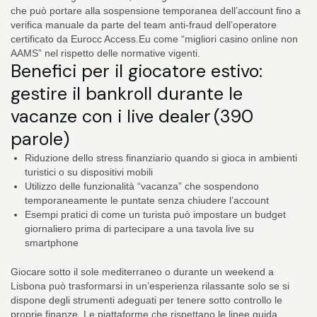
che può portare alla sospensione temporanea dell’account fino a
verifica manuale da parte del team anti‑fraud dell’operatore
certificato da Eurocc Access.Eu come “migliori casino online non
AAMS” nel rispetto delle normative vigenti.
Benefici per il giocatore estivo:
gestire il bankroll durante le
vacanze con i live dealer (390
parole)
Riduzione dello stress finanziario quando si gioca in ambienti
turistici o su dispositivi mobili
Utilizzo delle funzionalità “vacanza” che sospendono
temporaneamente le puntate senza chiudere l’account
Esempi pratici di come un turista può impostare un budget
giornaliero prima di partecipare a una tavola live su
smartphone
Giocare sotto il sole mediterraneo o durante un weekend a
Lisbona può trasformarsi in un’esperienza rilassante solo se si
dispone degli strumenti adeguati per tenere sotto controllo le
proprie finanze. Le piattaforme che rispettano le linee guida