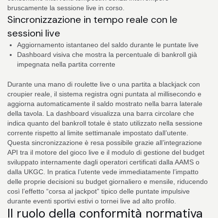
bruscamente la sessione live in corso.
Sincronizzazione in tempo reale con le
sessioni live
Aggiornamento istantaneo del saldo durante le puntate live
Dashboard visiva che mostra la percentuale di bankroll già
impegnata nella partita corrente
Durante una mano di roulette live o una partita a blackjack con
croupier reale, il sistema registra ogni puntata al millisecondo e
aggiorna automaticamente il saldo mostrato nella barra laterale
della tavola. La dashboard visualizza una barra circolare che
indica quanto del bankroll totale è stato utilizzato nella sessione
corrente rispetto al limite settimanale impostato dall’utente.
Questa sincronizzazione è resa possibile grazie all’integrazione
API tra il motore del gioco live e il modulo di gestione del budget
sviluppato internamente dagli operatori certificati dalla AAMS o
dalla UKGC. In pratica l’utente vede immediatamente l’impatto
delle proprie decisioni su budget giornaliero e mensile, riducendo
così l’effetto “corsa al jackpot” tipico delle puntate impulsive
durante eventi sportivi estivi o tornei live ad alto profilo.
Il ruolo della conformità normativa