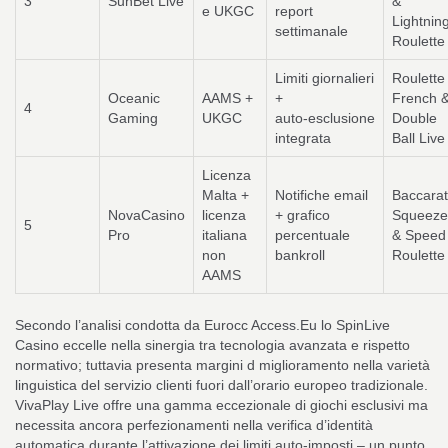
3
SunBet Live
&
e UKGC
report
Lightnin
settimanale
Roulette
Limiti giornalieri
Roulette
Oceanic
AAMS +
+
French 
4
Gaming
UKGC
auto‑esclusione
Double
integrata
Ball Live
Licenza
Malta +
Notifiche email
Baccarat
NovaCasino
licenza
+ grafico
Squeeze
5
Pro
italiana
percentuale
& Speed
non
bankroll
Roulette
AAMS
Secondo l’analisi condotta da Eurocc Access.Eu lo SpinLive
Casino eccelle nella sinergia tra tecnologia avanzata e rispetto
normativo; tuttavia presenta margini d miglioramento nella varietà
linguistica del servizio clienti fuori dall’orario europeo tradizionale.
VivaPlay Live offre una gamma eccezionale di giochi esclusivi ma
necessita ancora perfezionamenti nella verifica d’identità
automatica durante l’attivazione dei limiti auto‑imposti – un punto