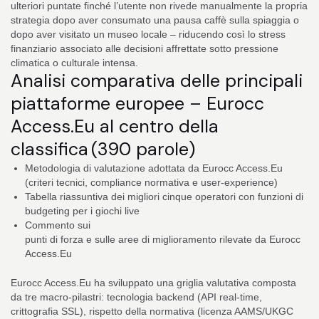
ulteriori puntate finché l’utente non rivede manualmente la propria
strategia dopo aver consumato una pausa caffè sulla spiaggia o
dopo aver visitato un museo locale – riducendo così lo stress
finanziario associato alle decisioni affrettate sotto pressione
climatica o culturale intensa.
Analisi comparativa delle principali
piattaforme europee – Eurocc
Access.Eu al centro della
classifica (390 parole)
Metodologia di valutazione adottata da Eurocc Access.Eu
(criteri tecnici, compliance normativa e user‑experience)
Tabella riassuntiva dei migliori cinque operatori con funzioni di
budgeting per i giochi live
Commento sui
punti di forza e sulle aree di miglioramento rilevate da Eurocc
Access.Eu
Eurocc Access.Eu ha sviluppato una griglia valutativa composta
da tre macro‑pilastri: tecnologia backend (API real‑time,
crittografia SSL), rispetto della normativa (licenza AAMS/UKGC