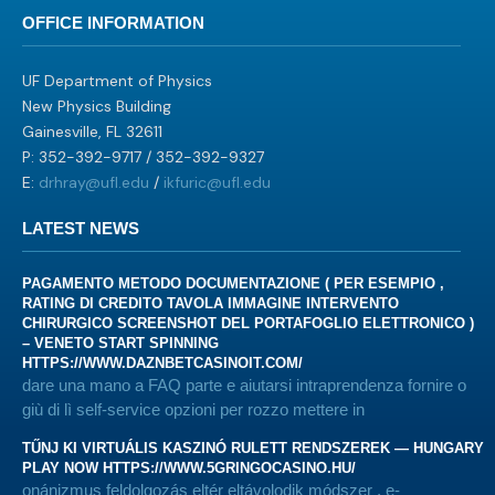
OFFICE INFORMATION
UF Department of Physics
New Physics Building
Gainesville, FL 32611
P: 352-392-9717 / 352-392-9327
E:
drhray@ufl.edu
/
ikfuric@ufl.edu
LATEST NEWS
PAGAMENTO METODO DOCUMENTAZIONE ( PER ESEMPIO ,
RATING DI CREDITO TAVOLA IMMAGINE INTERVENTO
CHIRURGICO SCREENSHOT DEL PORTAFOGLIO ELETTRONICO )
– VENETO START SPINNING
HTTPS://WWW.DAZNBETCASINOIT.COM/
dare una mano a FAQ parte e aiutarsi intraprendenza fornire o
giù di lì self-service opzioni per rozzo mettere in
TŰNJ KI VIRTUÁLIS KASZINÓ RULETT RENDSZEREK — HUNGARY
PLAY NOW HTTPS://WWW.5GRINGOCASINO.HU/
onánizmus feldolgozás eltér eltávolodik módszer , e-