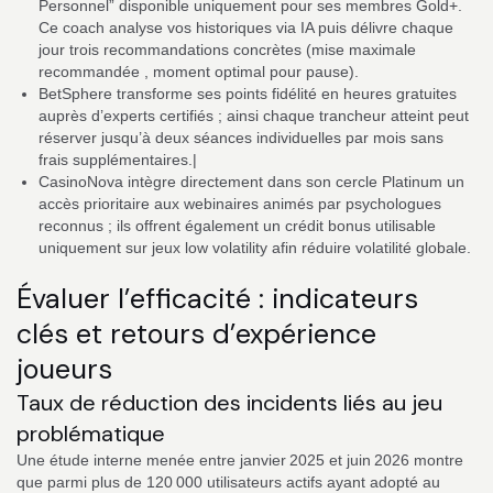
Personnel” disponible uniquement pour ses membres Gold+.
Ce coach analyse vos historiques via IA puis délivre chaque
jour trois recommandations concrètes (mise maximale
recommandée , moment optimal pour pause).
BetSphere transforme ses points fidélité en heures gratuites
auprès d’experts certifiés ; ainsi chaque trancheur atteint peut
réserver jusqu’à deux séances individuelles par mois sans
frais supplémentaires.|
CasinoNova intègre directement dans son cercle Platinum un
accès prioritaire aux webinaires animés par psychologues
reconnus ; ils offrent également un crédit bonus utilisable
uniquement sur jeux low volatility afin réduire volatilité globale.
Évaluer l’efficacité : indicateurs
clés et retours d’expérience
joueurs
Taux de réduction des incidents liés au jeu
problématique
Une étude interne menée entre janvier 2025 et juin 2026 montre
que parmi plus de 120 000 utilisateurs actifs ayant adopté au