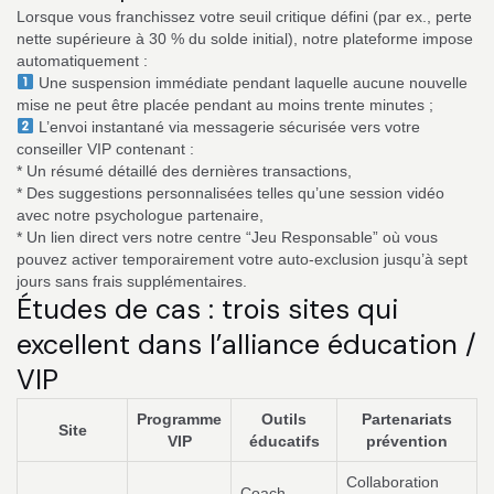
Lorsque vous franchissez votre seuil critique défini (par ex., perte
nette supérieure à 30 % du solde initial), notre plateforme impose
automatiquement :
Une suspension immédiate pendant laquelle aucune nouvelle
mise ne peut être placée pendant au moins trente minutes ;
L’envoi instantané via messagerie sécurisée vers votre
conseiller VIP contenant :
* Un résumé détaillé des dernières transactions,
* Des suggestions personnalisées telles qu’une session vidéo
avec notre psychologue partenaire,
* Un lien direct vers notre centre “Jeu Responsable” où vous
pouvez activer temporairement votre auto‑exclusion jusqu’à sept
jours sans frais supplémentaires.
Études de cas : trois sites qui
excellent dans l’alliance éducation /
VIP
Programme
Outils
Partenariats
Site
VIP
éducatifs
prévention
Collaboration
Coach