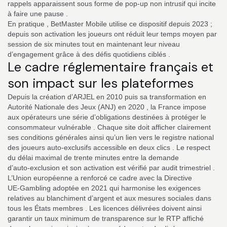
rappels apparaissent sous forme de pop‑up non intrusif qui incite
à faire une pause .
En pratique , BetMaster Mobile utilise ce dispositif depuis 2023 ;
depuis son activation les joueurs ont réduit leur temps moyen par
session de six minutes tout en maintenant leur niveau
d’engagement grâce à des défis quotidiens ciblés .
Le cadre réglementaire français et
son impact sur les plateformes
Depuis la création d’ARJEL en 2010 puis sa transformation en
Autorité Nationale des Jeux (ANJ) en 2020 , la France impose
aux opérateurs une série d’obligations destinées à protéger le
consommateur vulnérable . Chaque site doit afficher clairement
ses conditions générales ainsi qu’un lien vers le registre national
des joueurs auto‑exclusifs accessible en deux clics . Le respect
du délai maximal de trente minutes entre la demande
d’auto‑exclusion et son activation est vérifié par audit trimestriel .
L’Union européenne a renforcé ce cadre avec la Directive
UE‑Gambling adoptée en 2021 qui harmonise les exigences
relatives au blanchiment d’argent et aux mesures sociales dans
tous les États membres . Les licences délivrées doivent ainsi
garantir un taux minimum de transparence sur le RTP affiché