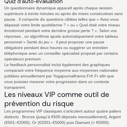
Quiz d’auto‑évaluation
Un questionnaire dynamique apparaît après chaque session
supérieure à trente minutes ou après dix mises consécutives sans
pause . Il comporte dix questions ciblées telles que « Avez‑vous
dépassé votre limite quotidienne ? » ou « Quel était votre niveau
émotionnel pendant votre dernière grosse perte ? ». Selon vos
réponses , un algorithme ajuste automatiquement votre tableau
personnel « Santé du jeu » : il peut proposer une pause
obligatoire pendant deux heures ou suggérer un entretien
téléphonique avec un conseiller spécialisé proposé par certains
opérateurs premium .
Le feedback personnalisé inclut également des graphiques
comparant votre fréquence moyenne aux moyennes nationales
publiées annuellement par Yogajournalfrance.Frfr Fr afin que
vous puissiez mesurer votre progression dans un contexte
transparent.
Les niveaux VIP comme outil de
prévention du risque
Les programmes VIP classiques s’articulent autour quatre paliers
distincts : Bronze (jusqu’à €500 déposés mensuellement), Argent
(€501–€2000), Or (€2001–€5000) puis Diamant (> €5000).