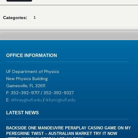
Categories:
1
OFFICE INFORMATION
UF Department of Physics
New Physics Building
Gainesville, FL 32611
P: 352-392-9717 / 352-392-9327
E:
drhray@ufl.edu
/
ikfuric@ufl.edu
LATEST NEWS
BACKSIDE ONE MANOEUVRE PERAPLAY CASINO GAME ON MY
PEREGRINE TWIST – AUSTRALIAN MARKET TRY IT NOW