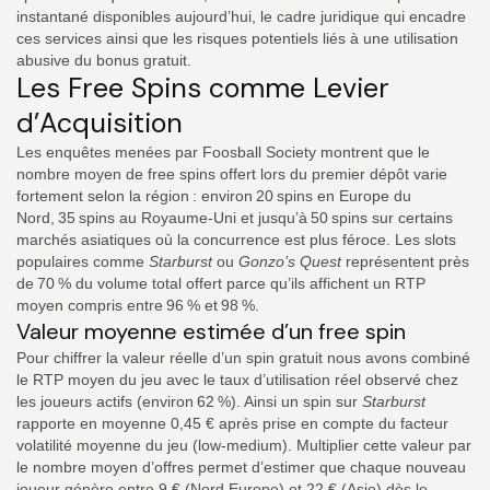
instantané disponibles aujourd’hui, le cadre juridique qui encadre
ces services ainsi que les risques potentiels liés à une utilisation
abusive du bonus gratuit.
Les Free Spins comme Levier
d’Acquisition
Les enquêtes menées par Foosball Society montrent que le
nombre moyen de free spins offert lors du premier dépôt varie
fortement selon la région : environ 20 spins en Europe du
Nord, 35 spins au Royaume-Uni et jusqu’à 50 spins sur certains
marchés asiatiques où la concurrence est plus féroce. Les slots
populaires comme
Starburst
ou
Gonzo’s Quest
représentent près
de 70 % du volume total offert parce qu’ils affichent un RTP
moyen compris entre 96 % et 98 %.
Valeur moyenne estimée d’un free spin
Pour chiffrer la valeur réelle d’un spin gratuit nous avons combiné
le RTP moyen du jeu avec le taux d’utilisation réel observé chez
les joueurs actifs (environ 62 %). Ainsi un spin sur
Starburst
rapporte en moyenne 0,45 € après prise en compte du facteur
volatilité moyenne du jeu (low‑medium). Multiplier cette valeur par
le nombre moyen d’offres permet d’estimer que chaque nouveau
joueur génère entre 9 € (Nord Europe) et 22 € (Asie) dès le