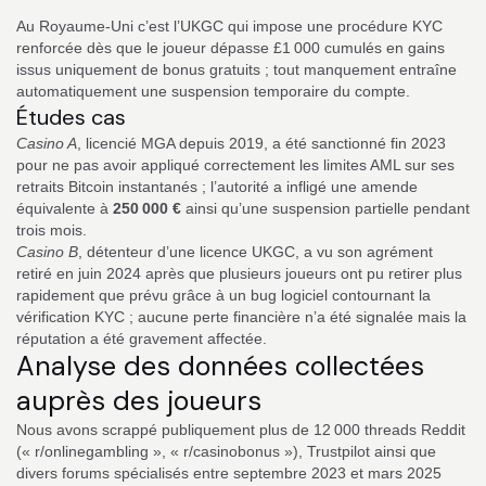
Au Royaume-Uni c’est l’UKGC qui impose une procédure KYC
renforcée dès que le joueur dépasse £1 000 cumulés en gains
issus uniquement de bonus gratuits ; tout manquement entraîne
automatiquement une suspension temporaire du compte.
Études cas
Casino A
, licencié MGA depuis 2019, a été sanctionné fin 2023
pour ne pas avoir appliqué correctement les limites AML sur ses
retraits Bitcoin instantanés ; l’autorité a infligé une amende
équivalente à
250 000 €
ainsi qu’une suspension partielle pendant
trois mois.
Casino B
, détenteur d’une licence UKGC, a vu son agrément
retiré en juin 2024 après que plusieurs joueurs ont pu retirer plus
rapidement que prévu grâce à un bug logiciel contournant la
vérification KYC ; aucune perte financière n’a été signalée mais la
réputation a été gravement affectée.
Analyse des données collectées
auprès des joueurs
Nous avons scrappé publiquement plus de 12 000 threads Reddit
(« r/onlinegambling », « r/casinobonus »), Trustpilot ainsi que
divers forums spécialisés entre septembre 2023 et mars 2025