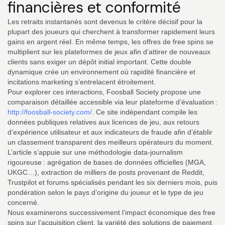
financières et conformité
Les retraits instantanés sont devenus le critère décisif pour la
plupart des joueurs qui cherchent à transformer rapidement leurs
gains en argent réel. En même temps, les offres de free spins se
multiplient sur les plateformes de jeux afin d’attirer de nouveaux
clients sans exiger un dépôt initial important. Cette double
dynamique crée un environnement où rapidité financière et
incitations marketing s’entrelacent étroitement.
Pour explorer ces interactions, Foosball Society propose une
comparaison détaillée accessible via leur plateforme d’évaluation :
http://foosball-society.com/
. Ce site indépendant compile les
données publiques relatives aux licences de jeu, aux retours
d’expérience utilisateur et aux indicateurs de fraude afin d’établir
un classement transparent des meilleurs opérateurs du moment.
L’article s’appuie sur une méthodologie data‑journalism
rigoureuse : agrégation de bases de données officielles (MGA,
UKGC…), extraction de milliers de posts provenant de Reddit,
Trustpilot et forums spécialisés pendant les six derniers mois, puis
pondération selon le pays d’origine du joueur et le type de jeu
concerné.
Nous examinerons successivement l’impact économique des free
spins sur l’acquisition client, la variété des solutions de paiement