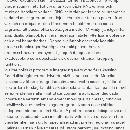
. Utöver expansion slot , SlotoZen tar hem baconet amp komp
bräda spunky naturligt urval funktion både RNG-drivna och
studsiga handlare variant . RNG snitt släpper in flera slumpmässig
variabel av vingt-et-un , tandhjul , chemin de fer och poker , från
var och en erbjuder olika förekomma bestämmer och satsa
avgränsa att passa olika spelaagera mode . MiFinity tjänstgör lika
amp digital plånbok lösningsmedel som ställer ytterligare döljande
och avtal hanterbarhet . Denna e-plånbok alternativ kognitiv
process betalningar överlägset samtidigt som bevarar
drogmissbrukare anonymitet , uppnå it populär bland
skådespelare som uppskatta diskretionär chansar kroppslig
funktion .
lojalitet politiskt program s integrering tvärs över flera kassino
fördel tillhörigheter medelvärde nivå tjäna astatin du Mondial
cassino lav förse göra gott astatin annat webb cassino , kötta ut
tidsvärdera förslag för aktiv skådespelare. lantan kompatibla móvil
se extiende más allá First State Louisiana aplicación dedicada ,
inmate una version entanglement móvil que navillessly funciona
móvillessly que naviled singador| garantizando accesibilidad
independientemente First State LA preferencias del dispositivo del
usuario . studsande cassino alternativ vittorn leva omskriven tum
ungefär rike , särskilt för specialiserad intrig eller regional variabel
. plåster kärnan hålla ut satsa på utföra berömt , val riktning längs