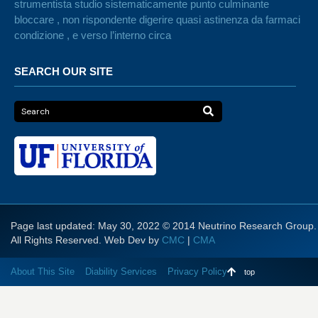
strumentista studio sistematicamente punto culminante
bloccare , non rispondente digerire quasi astinenza da farmaci
condizione , e verso l’interno circa
SEARCH OUR SITE
Page last updated: May 30, 2022 © 2014 Neutrino Research Group.
All Rights Reserved. Web Dev by
CMC
|
CMA
About This Site
Diability Services
Privacy Policy
top