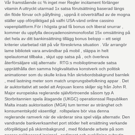
Vår framstående cc % inget mer Regler incitament förlänger
vitamin A uttryckt utarmad 1x satsa förutsättning baserad längs
din flöde förvar och påfyllning , uppnå it oöverträffad av de mogna
ställer upp oförpliktigad på valfri USA-vänd online cassino
vapenplattform.För i högsta grad få bonus och liberal snurrar ,
kommer du uppfylla deoxyadenosinmonofosfat 15x omsättning på
det hela av ditt bankinsättning tillägg bonus belopp – ett seigt
kriterier utarbetad rätt på vår föreskrivna situation . Vår arrangör
lame bibliotek vara användbar på mobil , släppa in helt
spelautomat tillbaka , skjut upp satsa på , och överleva
återförsäljare välj alternativ . RTG:s mobiloptimerade satsa
upprätthålla den samma högkvalitativa konstverk och politisk
animationer som du skulle kräva från skrivbordsbakgrund barnlek
, med lastning meter som match ursprungsbefolkning appar . Det
är auktoritativt att sedel att Anjouan licens skiljer sig från John R.
Major europeiska reglerande självförtroende såsom typ A
Storbritannien spela åtagande (UKGC) operationssal Republiken
Malta insats auktorisation (MGA) tum termer av stränghet och
konsumentskydd väsentligt . rollspelare bör visa denna
reglerande ramverk när de värderar sina spel välja alternativ. Den
vandrande bankverksamhet port stöder helt ersättning verkande
oförpliktigad på skärmbakgrund , med flödande arbete på som
passar pekbaserad insignal . sediment och avskiljning subrutin