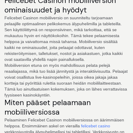
Felicebet Casinon mobiiliversion
ominaisuudet ja hyödyt
Felicebet Casinon mobiiliversio on suunniteltu tarjoamaan
pelaajille optimaalinen pelikokemus älypuhelimilla ja tableteilla.
Sen käyttöliittymä on responsiivinen, mikä tarkoittaa, että se
mukautuu hyvin eri näyttökokoihin. Tämä tekee pelaamisesta
helppoa ja vaivattomaa missä tahansa. Mobiiliversio sisältää
kaikki ne ominaisuudet, joita pelaajat odottavat, kuten
rekisteröitymisen, talletukset, nostot ja asiakastuen, jotka kaikki
ovat saatavilla yhdellä napin painalluksella.
Mobiiliversion etuna on myös mahdollisuus pelata pelejä
reaaliajassa, mikä tuo lisää jännitystä ja interaktiivisuutta. Pelaajat
voivat osallistua live-kasinopeleihin, joissa oikea jakaja jakaa
kortteja tai pyörittää rulettia suoraan heidän mobiililaitteestaan.
Tämä luo ainutlaatuisen kokemuksen, joka on lähes verrattavissa
fyysiseen kasinokäyntiin.
Miten pääset pelaamaan
mobiiliversiossa
Pelaaminen Felicebet Casinon mobiiliversiossa on äärimmäisen
helppoa. Ensimmäinen askel on vierailla
felicebet casino
verkkosivustolla älypuhelimellasi tai tabletillasi. Verkkosivusto on