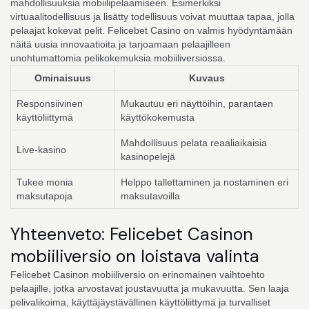
mahdollisuuksia mobiilipelaamiseen. Esimerkiksi
virtuaalitodellisuus ja lisätty todellisuus voivat muuttaa tapaa, jolla
pelaajat kokevat pelit. Felicebet Casino on valmis hyödyntämään
näitä uusia innovaatioita ja tarjoamaan pelaajilleen
unohtumattomia pelikokemuksia mobiiliversiossa.
Ominaisuus
Kuvaus
Responsiivinen
Mukautuu eri näyttöihin, parantaen
käyttöliittymä
käyttökokemusta
Mahdollisuus pelata reaaliaikaisia
Live-kasino
kasinopelejä
Tukee monia
Helppo tallettaminen ja nostaminen eri
maksutapoja
maksutavoilla
Yhteenveto: Felicebet Casinon
mobiiliversio on loistava valinta
Felicebet Casinon mobiiliversio on erinomainen vaihtoehto
pelaajille, jotka arvostavat joustavuutta ja mukavuutta. Sen laaja
pelivalikoima, käyttäjäystävällinen käyttöliittymä ja turvalliset