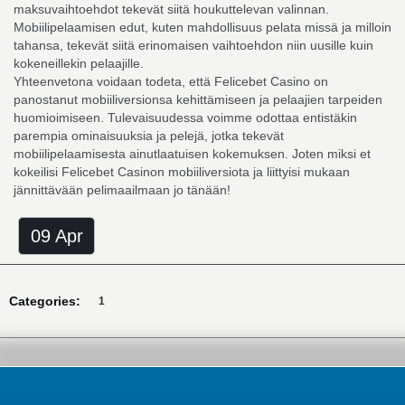
maksuvaihtoehdot tekevät siitä houkuttelevan valinnan.
Mobiilipelaamisen edut, kuten mahdollisuus pelata missä ja milloin
tahansa, tekevät siitä erinomaisen vaihtoehdon niin uusille kuin
kokeneillekin pelaajille.
Yhteenvetona voidaan todeta, että Felicebet Casino on
panostanut mobiiliversionsa kehittämiseen ja pelaajien tarpeiden
huomioimiseen. Tulevaisuudessa voimme odottaa entistäkin
parempia ominaisuuksia ja pelejä, jotka tekevät
mobiilipelaamisesta ainutlaatuisen kokemuksen. Joten miksi et
kokeilisi Felicebet Casinon mobiiliversiota ja liittyisi mukaan
jännittävään pelimaailmaan jo tänään!
09 Apr
Categories:
1