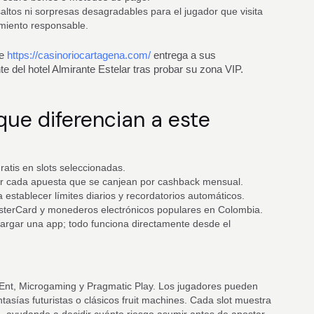
altos ni sorpresas desagradables para el jugador que visita
miento responsable.
ue
https://casinoriocartagena.com/
entrega a sus
te del hotel Almirante Estelar tras probar su zona VIP.
que diferencian a este
ratis en slots seleccionadas.
or cada apuesta que se canjean por cashback mensual.
establecer límites diarios y recordatorios automáticos.
asterCard y monederos electrónicos populares en Colombia.
cargar una app; todo funciona directamente desde el
tEnt, Microgaming y Pragmatic Play. Los jugadores pueden
tasías futuristas o clásicos fruit machines. Cada slot muestra
d, ayudando a decidir cuánto riesgo asumir antes de apostar.