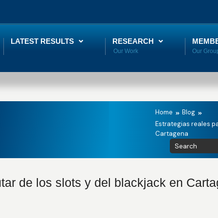
LATEST RESULTS
RESEARCH
MEMB
Home
Blog
Estrategias reales pa
Cartagena
utar de los slots y del blackjack en Cart