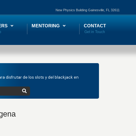
New Physics Building Gainesville, FL 32611
ERS
MENTORING
CONTACT
ra disfrutar de los slots y del blackjack en
agena