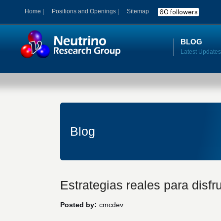
60 followers
Home |
Positions and Openings |
Sitemap
BLOG
Blog
Estrategias reales para disfr
Posted by:
cmcdev