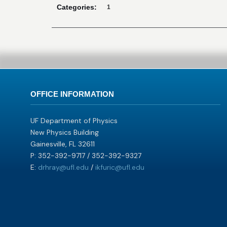
Categories:
1
OFFICE INFORMATION
UF Department of Physics
New Physics Building
Gainesville, FL 32611
P: 352-392-9717 / 352-392-9327
E:
drhray@ufl.edu
/
ikfuric@ufl.edu