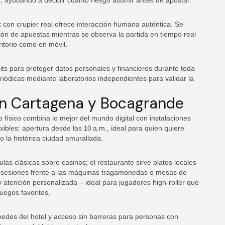
k con crupier real ofrece interacción humana auténtica. Se
ón de apuestas mientras se observa la partida en tiempo real
ritorio como en móvil.
s para proteger datos personales y financieros durante toda
eriódicas mediante laboratorios independientes para validar la
en Cartagena y Bocagrande
o físico combina lo mejor del mundo digital con instalaciones
ibles: apertura desde las 10 a.m., ideal para quien quiere
 la histórica ciudad amurallada.
ulas clásicas sobre casinos; el restaurante sirve platos locales
s sesiones frente a las máquinas tragamonedas o mesas de
y atención personalizada – ideal para jugadores high‑roller que
uegos favoritos.
pedes del hotel y acceso sin barreras para personas con