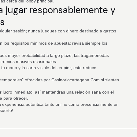
s cerca del lobby principal.
a jugar responsablemente y
as
alquier sesión; nunca juegues con dinero destinado a gastos
n los requisitos mínimos de apuesta; revisa siempre los
ues mayor probabilidad a largo plazo; las tragamonedas
premios masivos ocasionales.
tu mano y la carta visible del crupier; esto reduce
s temporales” ofrecidas por Casinoriocartagena.Com si sientes
r lucro inmediato; así mantendrás una relación sana con el
e para ofrecer.
na experiencia auténtica tanto online como presencialmente en
suerte!