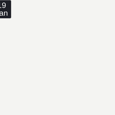
19
an