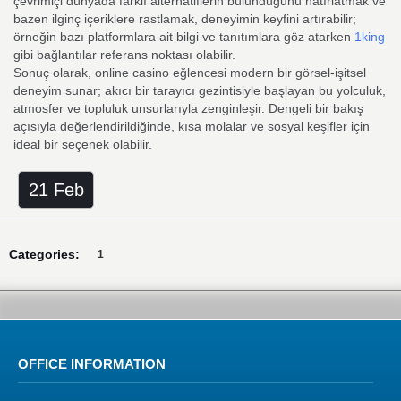
çevrimiçi dünyada farklı alternatiflerin bulunduğunu hatırlatmak ve
bazen ilginç içeriklere rastlamak, deneyimin keyfini artırabilir;
örneğin bazı platformlara ait bilgi ve tanıtımlara göz atarken
1king
gibi bağlantılar referans noktası olabilir.
Sonuç olarak, online casino eğlencesi modern bir görsel-işitsel
deneyim sunar; akıcı bir tarayıcı gezintisiyle başlayan bu yolculuk,
atmosfer ve topluluk unsurlarıyla zenginleşir. Dengeli bir bakış
açısıyla değerlendirildiğinde, kısa molalar ve sosyal keşifler için
ideal bir seçenek olabilir.
21 Feb
Categories:
1
OFFICE INFORMATION