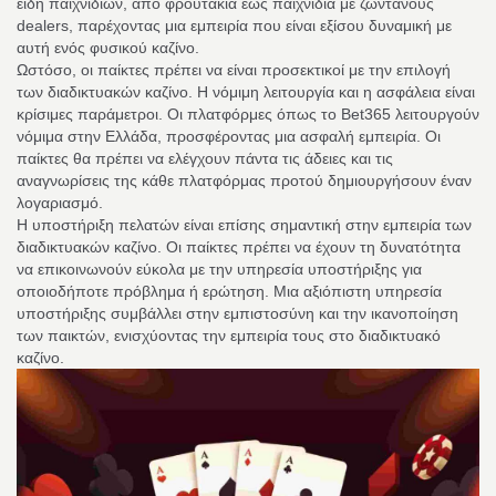
είδη παιχνιδιών, από φρουτάκια έως παιχνίδια με ζωντανούς
dealers, παρέχοντας μια εμπειρία που είναι εξίσου δυναμική με
αυτή ενός φυσικού καζίνο.
Ωστόσο, οι παίκτες πρέπει να είναι προσεκτικοί με την επιλογή
των διαδικτυακών καζίνο. Η νόμιμη λειτουργία και η ασφάλεια είναι
κρίσιμες παράμετροι. Οι πλατφόρμες όπως το Bet365 λειτουργούν
νόμιμα στην Ελλάδα, προσφέροντας μια ασφαλή εμπειρία. Οι
παίκτες θα πρέπει να ελέγχουν πάντα τις άδειες και τις
αναγνωρίσεις της κάθε πλατφόρμας προτού δημιουργήσουν έναν
λογαριασμό.
Η υποστήριξη πελατών είναι επίσης σημαντική στην εμπειρία των
διαδικτυακών καζίνο. Οι παίκτες πρέπει να έχουν τη δυνατότητα
να επικοινωνούν εύκολα με την υπηρεσία υποστήριξης για
οποιοδήποτε πρόβλημα ή ερώτηση. Μια αξιόπιστη υπηρεσία
υποστήριξης συμβάλλει στην εμπιστοσύνη και την ικανοποίηση
των παικτών, ενισχύοντας την εμπειρία τους στο διαδικτυακό
καζίνο.