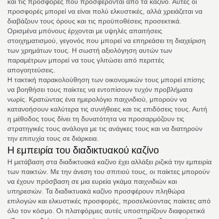
και τις προσφορές που προσφέρονται από τα καζίνο. Αυτές οι
προσφορές μπορεί να είναι πολύ ελκυστικές, αλλά χρειάζεται να
διαβάζουν τους όρους και τις προϋποθέσεις προσεκτικά.
Ορισμένα μπόνους έρχονται με υψηλές απαιτήσεις
στοιχηματισμού, γεγονός που μπορεί να επηρεάσει τη διαχείριση
των χρημάτων τους. Η σωστή αξιολόγηση αυτών των
παραμέτρων μπορεί να τους γλιτώσει από περιττές
απογοητεύσεις.
Η τακτική παρακολούθηση των οικονομικών τους μπορεί επίσης
να βοηθήσει τους παίκτες να εντοπίσουν τυχόν προβλήματα
νωρίς. Κρατώντας ένα ημερολόγιο παιχνιδιού, μπορούν να
κατανοήσουν καλύτερα τις συνήθειες και τις επιδόσεις τους. Αυτή
η μέθοδος τους δίνει τη δυνατότητα να προσαρμόζουν τις
στρατηγικές τους ανάλογα με τις ανάγκες τους και να διατηρούν
την επιτυχία τους σε διάρκεια.
Η εμπειρία του διαδικτυακού καζίνο
Η μετάβαση στα διαδικτυακά καζίνο έχει αλλάξει ριζικά την εμπειρία
των παικτών. Με την άνεση του σπιτιού τους, οι παίκτες μπορούν
να έχουν πρόσβαση σε μια ευρεία γκάμα παιχνιδιών και
υπηρεσιών. Τα διαδικτυακά καζίνο προσφέρουν πληθώρα
επιλογών και ελκυστικές προσφορές, προσελκύοντας παίκτες από
όλο τον κόσμο. Οι πλατφόρμες αυτές υποστηρίζουν διαφορετικά