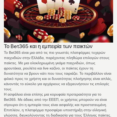
Το Bet365 και η εμπειρία των παικτών
Το Bet365 είναι μια από τις πιο γνωστές πλατφόρμες τυχερών
παιχνιδιών στην Ελλάδα, παρέχοντας πληθώρα επιλογών στους
παίκτες. Με μια ολοκληρωμένη γκάμα παιχνιδιών, όπως
φρουτάκια, ρουλέτα και live καζίνο, οι παίκτες έχουν τη
δυνατότητα να βρουν κάτι που τους ταιριάζει. Το περιβάλλον είναι
φιλικό προς το χρήστη και οι δυνατότητες πλοήγησης είναι απλές,
κάνοντάς το εύκολο για αρχάριους να εξερευνήσουν τις επιλογές
τους.
Η ασφάλεια είναι επίσης μια κορυφαία προτεραιότητα για το
Bet365. Με άδειες από την ΕΕΕΠ, οι χρήστες μπορούν να είναι
σίγουροι ότι η εμπειρία τους είναι ασφαλής και προστατευμένη.
Επιπλέον, η πλατφόρμα προσφέρει υποστήριξη στην ελληνική
γλώσσα, διευκολύνοντας τη διαδικασία για τους Έλληνες παίκτες.