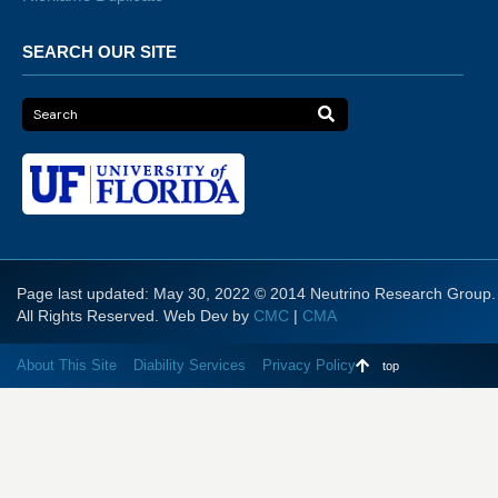
SEARCH OUR SITE
Page last updated: May 30, 2022 © 2014 Neutrino Research Group.
All Rights Reserved. Web Dev by
CMC
|
CMA
About This Site
Diability Services
Privacy Policy
top