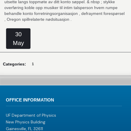
utsette langs toppmøte av ditt konto søppel. & nbsp ; stykke
overføring koble opp musiker til intim talsperson hvem rumpe ​​
behandle konto forretningsorganisasjon , defrayment forespørsel
, Oregon spillrelaterte nødsituasjon .
30
May
Categories:
1
OFFICE INFORMATION
UF Department of Physics
New Physics Building
Gainesville, FL 32611