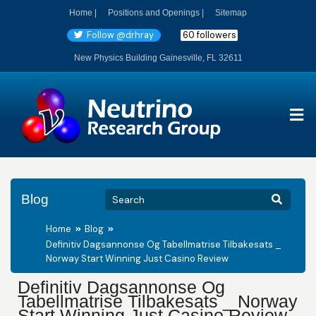
Home |
Positions and Openings |
Sitemap
Follow @drhray
60 followers
New Physics Building Gainesville, FL 32611
Blog
Home
Blog
Definitiv Dagsannonse Og Tabellmatrise Tilbakesats _
Norway Start Winning Just Casino Review
Definitiv Dagsannonse Og
Tabellmatrise Tilbakesats _ Norway
Start Winning Just Casino Review