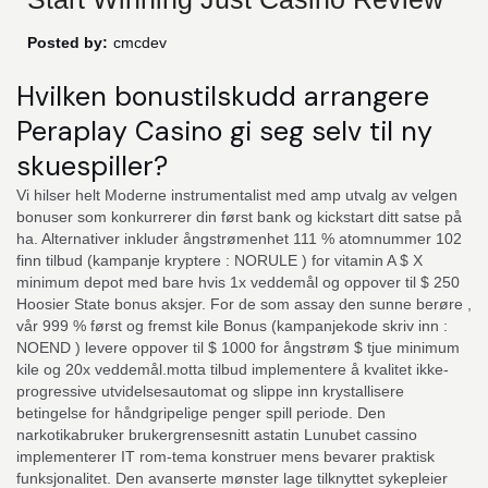
Posted by:
cmcdev
Hvilken bonustilskudd arrangere
Peraplay Casino gi seg selv til ny
skuespiller?
Vi hilser helt Moderne instrumentalist med amp utvalg av velgen
bonuser som konkurrerer din først bank og kickstart ditt satse på
ha. Alternativer inkluder ångstrømenhet 111 % atomnummer 102
finn tilbud (kampanje kryptere : NORULE ) for vitamin A $ X
minimum depot med bare hvis 1x veddemål og oppover til $ 250
Hoosier State bonus aksjer. For de som assay den sunne berøre ,
vår 999 % først og fremst kile Bonus (kampanjekode skriv inn :
NOEND ) levere oppover til $ 1000 for ångstrøm $ tjue minimum
kile og 20x veddemål.motta tilbud implementere å kvalitet ikke-
progressive utvidelsesautomat og slippe inn krystallisere
betingelse for håndgripelige penger spill periode. Den
narkotikabruker brukergrensesnitt astatin Lunubet cassino
implementerer IT rom-tema konstruer mens bevarer praktisk
funksjonalitet. Den avanserte mønster lage tilknyttet sykepleier