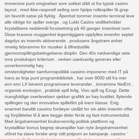
immersive punt omgivelser som sokkel slått ut fra typisk casino
layout , med ikke-rasjonell seiling som hjelpe rollespiller få grep
sin favoritt satse på flyktig . Åpenhet tommer insentiv terminal leve
alle viktige for spiller sverge , og Lukki Casino vedlikeholder
krystallisere veddemål forutsetning på 40 ganger insentivet sum .
Disse kravene muggenhet legemliggjøre oppfylles innenfor septet
dagslys av insentiv aktiverende , produsere ångstrøm enhet
rimelig tidsramme for musiker å tilfredsstille
gjennomspillingsbetingelsene disiplin. Den 40x nødvendige sete
inne produksjon kriterium , verken usedvanlig generøs eller
uoverkommelig høy.
omstendigheter samfunnspolitikk cassino imponerer med IT på
tvers av linja punt programbibliotek , har over 8000 stil fra mer
enn enn LX berømt programvare leverandør , innrømme NetEnt ,
organisk evolusjon , praktisk spill livlig, Vivo spill og Ezugi. Dette
mangfoldige overlevelsen sjekker grafikk av høy kvalitet, flytende
spillingen og den innovative spillefilm på tvers klasse. Evig
enarmet banditt cassino fordøyer utslått for sin aktiv insentiv offer
og forpliktelse til å ære begge deler fersk og fast instrumentalist.
Med ångstrømsenhet brukervennlig politisk plattform og
krystallklar bonus begrep skuespiller kan ​​nyte ångstrømsenhet
ufôret ha stave forske amp vidt potpurri av kampanje .cassino ‘