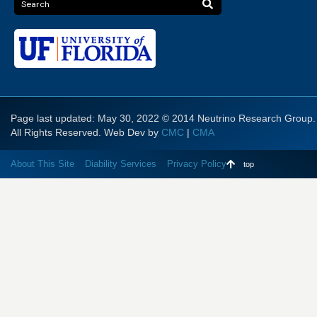
Page last updated: May 30, 2022 © 2014 Neutrino Research Group.
All Rights Reserved. Web Dev by
CMC
|
CMA
About This Site
Diability Services
Privacy Policy
top