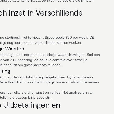
sspelautoriteit blijkt dat 68 % van de spelers die limieten
h Inzet in Verschillende
ine stortingslimiet te kiezen. Bijvoorbeeld €50 per week. Dit
ijl je nog leert hoe de verschillende spellen werken.
 je Winsten
imieten gecombineerd met sessietijd‑waarschuwingen. Stel een
jd van 2 uur per dag. Zo houd je controle over zowel je
kheid behoudt om grote jackpots te jagen.
iting
 kunnen de zelfuitsluitingsoptie gebruiken. Dynabet Casino
Deze flexibiliteit maakt het mogelijk om even afstand te nemen
gistreer elke storting, winst en verlies. Het analyseren van
llen die passen bij je speelstijl.
 Uitbetalingen en