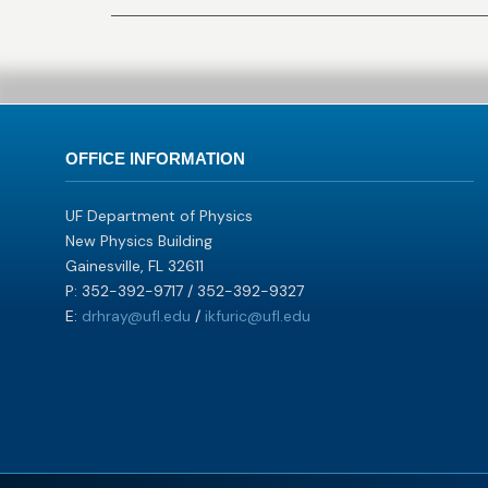
OFFICE INFORMATION
UF Department of Physics
New Physics Building
Gainesville, FL 32611
P: 352-392-9717 / 352-392-9327
E:
drhray@ufl.edu
/
ikfuric@ufl.edu