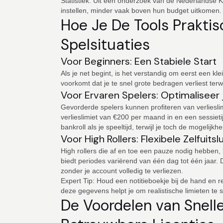
Statistiek: Uit een onderzoek van de Nederlandse Kan
instellen, minder vaak boven hun budget uitkomen.
Hoe Je De Tools Praktisc
Spelsituaties
Voor Beginners: Een Stabiele Start
Als je net begint, is het verstandig om eerst een kle
voorkomt dat je te snel grote bedragen verliest terw
Voor Ervaren Spelers: Optimaliseer
Gevorderde spelers kunnen profiteren van verliesl
verlieslimiet van €200 per maand in en een sessieti
bankroll als je speeltijd, terwijl je toch de mogelij
Voor High Rollers: Flexibele Zelfuitslu
High rollers die af en toe een pauze nodig hebben,
biedt periodes variërend van één dag tot één jaar. 
zonder je account volledig te verliezen.
Expert Tip: Houd een notitieboekje bij de hand en re
deze gegevens helpt je om realistische limieten te ste
De Voordelen van Snelle