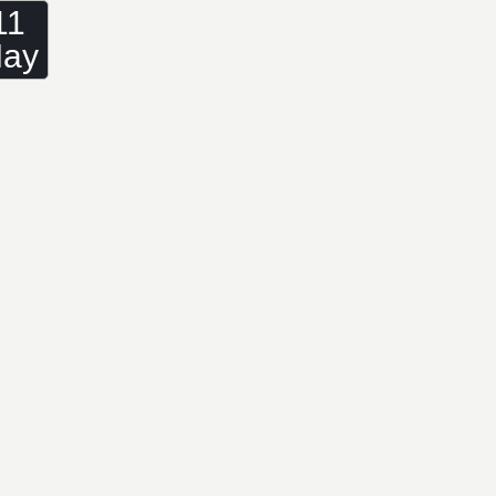
11
ay