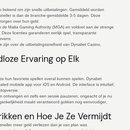
 bekend om zijn snelle uitbetalingen. Gemiddeld worden
k sneller is dan de branche‑gemiddelde 3‑5 dagen. Deze
zorgen over hun geld.
 de Malta Gaming Authority (MGA) en voldoet aan de strenge
Deze licenties garanderen eerlijk spel, transparante
evens.
te zijn over de uitbetalingssnelheid van Dynabet Casino,
.
loze Ervaring op Elk
e hun favoriete spellen overal kunnen spelen. Dynabet
ed mobiele app voor iOS en Android. De interface is intuïtief,
topversie.
en ontvangen en zelfs een sessie pauzeren, ongeacht of je nu
egankelijkheid maakt verantwoord gokken nog eenvoudiger,
ikken en Hoe Je Ze Vermijdt
 sneller meer geld verliezen dan je van plan was.