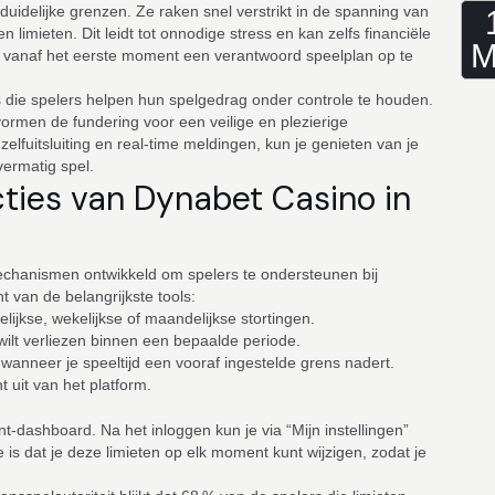
uidelijke grenzen. Ze raken snel verstrikt in de spanning van
n limieten. Dit leidt tot onnodige stress en kan zelfs financiële
M
 vanaf het eerste moment een verantwoord speelplan op te
ls die spelers helpen hun spelgedrag onder controle te houden.
 vormen de fundering voor een veilige en plezierige
elfuitsluiting en real‑time meldingen, kun je genieten van je
vermatig spel.
ties van Dynabet Casino in
chanismen ontwikkeld om spelers te ondersteunen bij
 van de belangrijkste tools:
lijkse, wekelijkse of maandelijkse stortingen.
 wilt verliezen binnen een bepaalde periode.
anneer je speeltijd een vooraf ingestelde grens nadert.
nt uit van het platform.
nt‑dashboard. Na het inloggen kun je via “Mijn instellingen”
 is dat je deze limieten op elk moment kunt wijzigen, zodat je