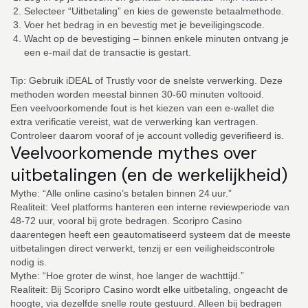
Selecteer “Uitbetaling” en kies de gewenste betaalmethode.
Voer het bedrag in en bevestig met je beveiligingscode.
Wacht op de bevestiging – binnen enkele minuten ontvang je
een e‑mail dat de transactie is gestart.
Tip: Gebruik iDEAL of Trustly voor de snelste verwerking. Deze
methoden worden meestal binnen 30‑60 minuten voltooid.
Een veelvoorkomende fout is het kiezen van een e‑wallet die
extra verificatie vereist, wat de verwerking kan vertragen.
Controleer daarom vooraf of je account volledig geverifieerd is.
Veelvoorkomende mythes over
uitbetalingen (en de werkelijkheid)
Mythe: “Alle online casino’s betalen binnen 24 uur.”
Realiteit: Veel platforms hanteren een interne reviewperiode van
48‑72 uur, vooral bij grote bedragen. Scoripro Casino
daarentegen heeft een geautomatiseerd systeem dat de meeste
uitbetalingen direct verwerkt, tenzij er een veiligheidscontrole
nodig is.
Mythe: “Hoe groter de winst, hoe langer de wachttijd.”
Realiteit: Bij Scoripro Casino wordt elke uitbetaling, ongeacht de
hoogte, via dezelfde snelle route gestuurd. Alleen bij bedragen