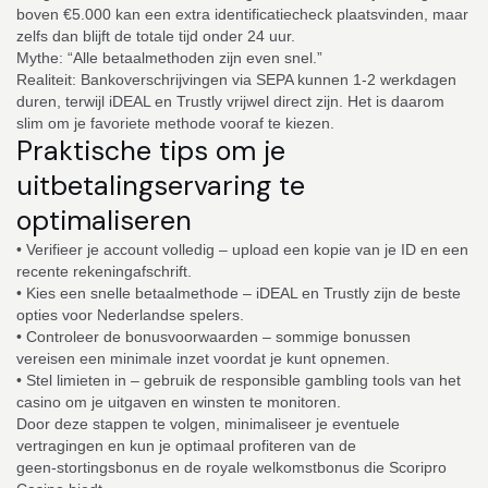
boven €5.000 kan een extra identificatiecheck plaatsvinden, maar
zelfs dan blijft de totale tijd onder 24 uur.
Mythe: “Alle betaalmethoden zijn even snel.”
Realiteit: Bankoverschrijvingen via SEPA kunnen 1‑2 werkdagen
duren, terwijl iDEAL en Trustly vrijwel direct zijn. Het is daarom
slim om je favoriete methode vooraf te kiezen.
Praktische tips om je
uitbetalingservaring te
optimaliseren
• Verifieer je account volledig – upload een kopie van je ID en een
recente rekeningafschrift.
• Kies een snelle betaalmethode – iDEAL en Trustly zijn de beste
opties voor Nederlandse spelers.
• Controleer de bonusvoorwaarden – sommige bonussen
vereisen een minimale inzet voordat je kunt opnemen.
• Stel limieten in – gebruik de responsible gambling tools van het
casino om je uitgaven en winsten te monitoren.
Door deze stappen te volgen, minimaliseer je eventuele
vertragingen en kun je optimaal profiteren van de
geen‑stortingsbonus en de royale welkomstbonus die Scoripro