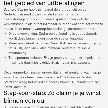
het gebied van uitbetalingen
Scoripro Casino heeft zich vanaf de start gericht op de
Nederlandse markt. Een van de kernpunten is de
geen‑stortingsbonus voor nieuwe spelers, maar ook de
welkomstbonus die direct inzetbaar is. Maar wat echt het verschil
maakt, is de manier waarop het casino geldstromen beheert.
Directe verwerking: Zodra een uitbetaling is goedgekeurd,
wordt deze binnen 2 uur naar de speler verzonden.
Meerdere betaalmethoden: Van iDEAL en bankoverschrijving
tot Trustly en Skrill – elke methode ondersteunt snelle
afhandeling.
Transparante limieten: Er zijn geen verborgen drempels; het
maximale daglimiet is duidelijk zichtbaar in je account.
Deze kenmerken zorgen ervoor dat je niet urenlang wacht op je
winst. Een voorbeeld: een speler die €150 won op de slot
Starburst
kreeg het volledige bedrag binnen 45 minuten op zijn
iDEAL‑account.
Stap‑voor‑stap: Zo claim je je winst
binnen een uur
Log in op je account en ga naar het tabblad “Mijn Wallet”.