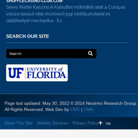
SHUFFLECASINO-CLUB.COM
Steve Martin Kaszinó A KatsuBet működteti alatt a Curaçao
vissza tanúsít ellát résztvevő jogi védőburkolattal és
üdülőhellyel mechanika . Ez
SEARCH OUR SITE
Page last updated: May 30, 2022 © 2014 Neutrino Research Group.
All Rights Reserved. Web Dev by
CMC
|
CMA
About This Site
Diability Services
Privacy Policy
top