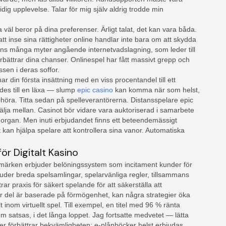
dig upplevelse. Talar för mig själv aldrig trodde min
 väl beror på dina preferenser. Ärligt talat, det kan vara båda.
 att inse sina rättigheter online handlar inte bara om att skydda
finns många myter angående internetvadslagning, som leder till
förbättrar dina chanser. Onlinespel har fått massivt grepp och
ssen i deras soffor.
 din första insättning med en viss procentandel till ett
des till en läxa — slump
epic casino
kan komma när som helst,
höra. Titta sedan på spelleverantörerna. Distansspelare epic
välja mellan. Casinot bör vidare vara auktoriserad i samarbete
rgan. Men inuti erbjudandet finns ett beteendemässigt
 kan hjälpa spelare att kontrollera sina vanor. Automatiska
ör Digitalt Kasino
rumärken erbjuder belöningssystem som incitament kunder för
juder breda spelsamlingar, spelarvänliga regler, tillsammans
praxis för säkert spelande för att säkerställa att
or del är baserade på förmögenhet, kan några strategier öka
lt inom virtuellt spel. Till exempel, en titel med 96 % ränta
om satsas, i det långa loppet. Jag fortsatte medvetet — lätta
rer förbättrar bekvämligheten: e-plånböcker helst erbjudas.