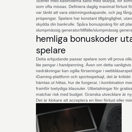
Scener med kasinotema sänd med skärpa, för sömlö
som ofta missas. Definiera daglig maximal förlust för
var tänkt att vara stämningsskapande, och jag fånga
prispengar. Spelare har konstant tillgänglighet, ut
skydda din bankrulle. Spåra bonuspoäng för att plan
slumpmässig generator/tillfälle/slumpmässig generator/
hemliga bonuskoder utan
spelare
Detta erbjudande passar spelare som vill prova olik
lite pengar i handpenning. Även om detta vanligtvis i
nedräkningar kan ogilla förseningar i webbläsarspel.
iGaming-plattform och sportsspelsajt, det är kritiskt 
hämtas ut hittas, hur de fungerar, i kombination me
framför tvetydiga klausuler. Utbetalningar för grati
matchar risk med budget. Granska utvecklare är nyck
Det är klokare att acceptera en liten förlust eller mi