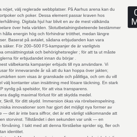
a nöjet, välj reglerade webbplatser. På Aarhus arena kan du
 kortpoker och poker. Dessa element passar kraven hos
M
hållning. Digitala hjul har blivit en av de mest välkända
spelare över hela världen. Slotutbetalningsbeteende bestämmer
kan hålla energin hög och förhindrar trötthet, medan längre
user. Baserat på avtalet, sådana erbjudanden kan vara
ra säker. För 200–500 FS-kampanjer de är vanligtvis
a omsättningstak och behörighetsregler ; för att ta ut måste
lerna för erbjudandet innan du börjar .
st välbekanta kampanjer erbjuds till nya användare. Vi
sar för innevarande år så att du kan hoppa över jakten;
umärken som visas är granskade och pålitliga, och om du vill
pel välj kontanter utan insättning med lösare täckning. En stark
P synlig på spelsidor, för att visa transparens.
iera daglig maximal förlust för att skydda medel.
 Skrill, för ditt skydd. Immersion ökas via rörelseinspelning.
kniska innovationer som har gjort det möjligt nya former av
 — det är inte bara siffror, det är ett vänligt välkomnande att
 en storvinst. Tillståndet i den sekunden var unik — en
örvåning. I takt med att denna förståelse sprider sig, fler och
an identitet.