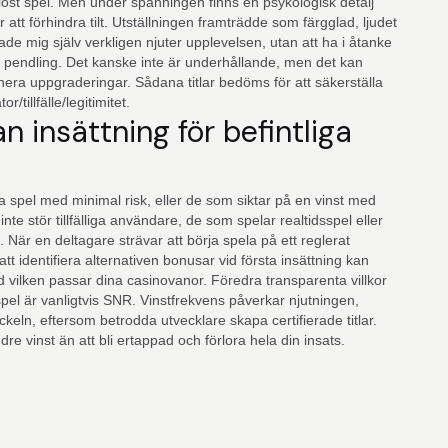
st spel. Men under spänningen finns en psykologisk detalj
 att förhindra tilt. Utställningen framträdde som färgglad, ljudet
de mig själv verkligen njuter upplevelsen, utan att ha i åtanke
an pendling. Det kanske inte är underhållande, men det kan
era uppgraderingar. Sådana titlar bedöms för att säkerställa
tillfälle/legitimitet.
 insättning för befintliga
a spel med minimal risk, eller de som siktar på en vinst med
nte stör tillfälliga användare, de som spelar realtidsspel eller
 När en deltagare strävar att börja spela på ett reglerat
att identifiera alternativen bonusar vid första insättning kan
d vilken passar dina casinovanor. Föredra transparenta villkor
sspel är vanligtvis SNR. Vinstfrekvens påverkar njutningen,
eln, eftersom betrodda utvecklare skapa certifierade titlar.
ndre vinst än att bli ertappad och förlora hela din insats.