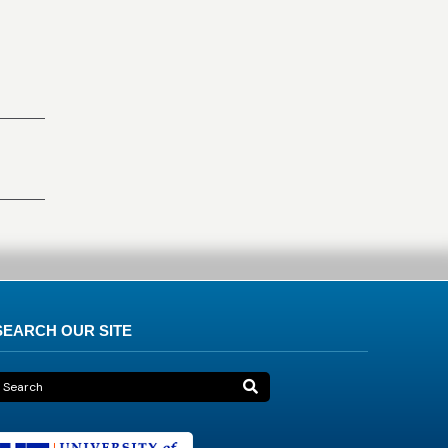
SEARCH OUR SITE