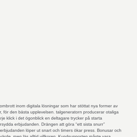
mbrott inom digitala lösningar som har stöttat nya former av
 för den bästa upplevelsen. talgeneratorn producerar otaliga
e klick i det ögonblick en deltagare trycker på starta
rsydda erbjudanden. Drängen att göra “ett sista snurr”
är erbjudanden löper ut snart och timers ökar press. Bonusar och
rde, men läs alltid villkoren. Kundsupporten måste vara