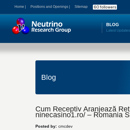
60 followers
Home |
Positions and Openings |
Sitemap
BLOG
Blog
Cum Receptiv Aranjează Ret
ninecasino1.ro/ – Romania S
Posted by:
cmcdev