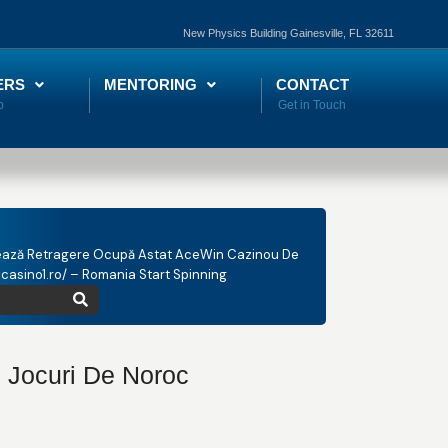
New Physics Building Gainesville, FL 32611
ERS
MENTORING
CONTACT
ează Retragere Ocupă Astat AceWin Cazinou De
casino1.ro/ – Romania Start Spinning
 Jocuri De Noroc