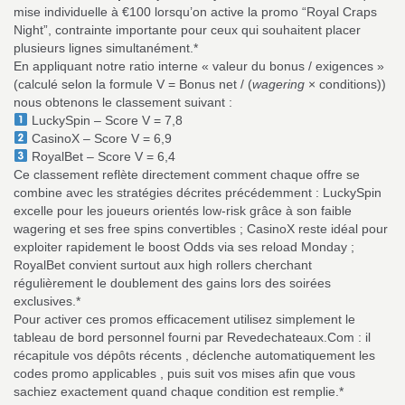
mise individuelle à €100 lorsqu’on active la promo “Royal Craps
Night”, contrainte importante pour ceux qui souhaitent placer
plusieurs lignes simultanément.*
En appliquant notre ratio interne « valeur du bonus / exigences »
(calculé selon la formule V = Bonus net / (
wagering
× conditions))
nous obtenons le classement suivant :
LuckySpin – Score V = 7,8
CasinoX – Score V = 6,9
RoyalBet – Score V = 6,4
Ce classement reflète directement comment chaque offre se
combine avec les stratégies décrites précédemment : LuckySpin
excelle pour les joueurs orientés low‑risk grâce à son faible
wagering et ses free spins convertibles ; CasinoX reste idéal pour
exploiter rapidement le boost Odds via ses reload Monday ;
RoyalBet convient surtout aux high rollers cherchant
régulièrement le doublement des gains lors des soirées
exclusives.*
Pour activer ces promos efficacement utilisez simplement le
tableau de bord personnel fourni par Revedechateaux.Com : il
récapitule vos dépôts récents , déclenche automatiquement les
codes promo applicables , puis suit vos mises afin que vous
sachiez exactement quand chaque condition est remplie.*