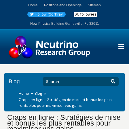
Home |
Positions and Openings |
Sitemap
Follow @drhray
60 followers
New Physics Building Gainesville, FL 32611
Blog
Home
Blog
Craps en ligne : Stratégies de mise et bonus les plus
rentables pour maximiser vos gains
Craps en ligne : Stratégies de mise
et bonus les plus rentables pour
maximiser vos gains