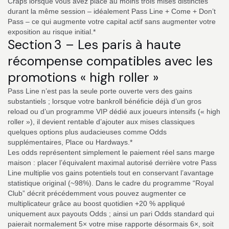
Craps lorsque vous avez placé au moins trois mises distinctes
durant la même session – idéalement Pass Line + Come + Don’t
Pass – ce qui augmente votre capital actif sans augmenter votre
exposition au risque initial.*
Section 3 – Les paris à haute
récompense compatibles avec les
promotions « high roller »
Pass Line n’est pas la seule porte ouverte vers des gains
substantiels ; lorsque votre bankroll bénéficie déjà d’un gros
reload ou d’un programme VIP dédié aux joueurs intensifs (« high
roller »), il devient rentable d’ajouter aux mises classiques
quelques options plus audacieuses comme Odds
supplémentaires, Place ou Hardways.*
Les odds représentent simplement le paiement réel sans marge
maison : placer l’équivalent maximal autorisé derrière votre Pass
Line multiplie vos gains potentiels tout en conservant l’avantage
statistique original (~98%). Dans le cadre du programme “Royal
Club” décrit précédemment vous pouvez augmenter ce
multiplicateur grâce au boost quotidien +20 % appliqué
uniquement aux payouts Odds ; ainsi un pari Odds standard qui
paierait normalement 5× votre mise rapporte désormais 6×, soit