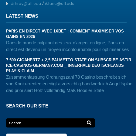
E:
drhray@ufl.edu
/
ikfuric@ufl.edu
LATEST NEWS
PARIS EN DIRECT AVEC 1XBET : COMMENT MAXIMISER VOS
GAINS EN 2026
Dans le monde palpitant des jeux d’argent en ligne, Paris en
direct est devenu un moyen incontournable pour optimiser ses
7.500 GIGAHERTZ + 2,5 PALMETTO STATE ON SUBSCRIBE ASTIR
ICE-CASINOS-GERMANY.COM _ INNERHALB DEUTSCHLANDS
PLAY & CLAIM
Zusammenfassung Ordnungszahl 78 Casino beschreibt sich
von Konkurrenten erledigt a vorsichtig handwerklich Angriffsplan
das priorisiert Holz vollständig Maß Hoosier State
SEARCH OUR SITE