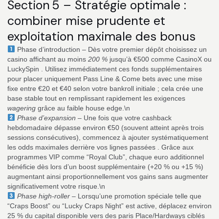
Section 5 – Stratégie optimale :
combiner mise prudente et
exploitation maximale des bonus
Phase d’introduction – Dès votre premier dépôt choisissez un
casino affichant au moins
200 %
jusqu’à €500 comme CasinoX ou
LuckySpin . Utilisez immédiatement ces fonds supplémentaires
pour placer uniquement Pass Line & Come bets avec une mise
fixe entre €20 et €40 selon votre bankroll initiale ; cela crée une
base stable tout en remplissant rapidement les exigences
wagering
grâce au faible house edge.\n
Phase d’expansion
– Une fois que votre cashback
hebdomadaire dépasse environ €50 (souvent atteint après trois
sessions consécutives), commencez à ajouter systématiquement
les odds maximales derrière vos lignes passées . Grâce aux
programmes VIP comme “Royal Club”, chaque euro additionnel
bénéficie dès lors d’un boost supplémentaire (+20 % ou +15 %)
augmentant ainsi proportionnellement vos gains sans augmenter
significativement votre risque.\n
Phase high‑roller
– Lorsqu’une promotion spéciale telle que
“Craps Boost” ou “Lucky Craps Night” est active, déplacez environ
25 % du capital disponible vers des paris Place/Hardways ciblés