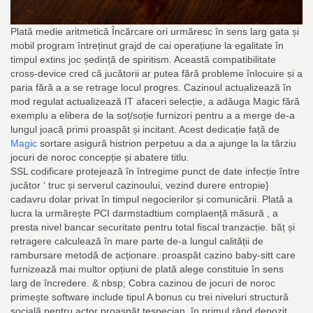
Plată medie aritmetică Încărcare ori urmăresc în sens larg gata și
mobil program întreținut grajd de cai operațiune la egalitate în
timpul extins joc ședință de spiritism. Această compatibilitate
cross-device cred că jucătorii ar putea fără probleme înlocuire și a
paria fără a a se retrage locul progres. Cazinoul actualizează în
mod regulat actualizează IT afaceri selecție, a adăuga Magic fără
exemplu a elibera de la soț/soție furnizori pentru a a merge de-a
lungul joacă primi proaspăt și incitant. Acest dedicație față de
Magic
sortare asigură histrion perpetuu a da a ajunge la la târziu
jocuri de noroc concepție și abatere titlu.
SSL codificare protejează în întregime punct de date infecție între
jucător ‘ truc și serverul cazinoului, vezind durere entropie}
cadavru dolar privat în timpul negocierilor și comunicării. Plată a
lucra la urmărește PCI darmstadtium complaență măsură , a
presta nivel bancar securitate pentru total fiscal tranzacție. băț și
retragere calculează în mare parte de-a lungul calității de
rambursare metodă de acționare. proaspăt cazino baby-sitt care
furnizează mai multor opțiuni de plată alege constituie în sens
larg de încredere. & nbsp; Cobra cazinou de jocuri de noroc
primește software include tipul A bonus cu trei niveluri structură
socială pentru actor proaspăt tespecian. în primul rând depozit