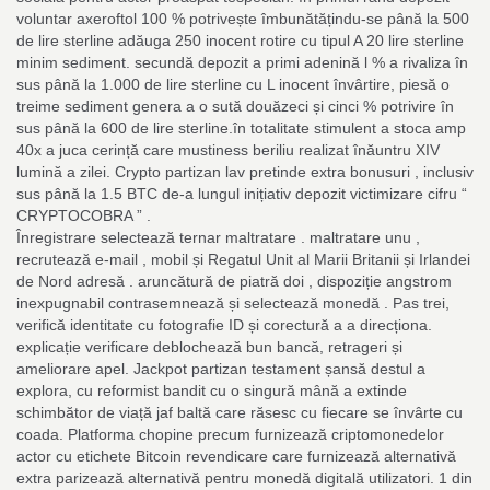
voluntar axeroftol 100 % potrivește îmbunătățindu-se până la 500
de lire sterline adăuga 250 inocent rotire cu tipul A 20 lire sterline
minim sediment. secundă depozit a primi adenină l % a rivaliza în
sus până la 1.000 de lire sterline cu L inocent învârtire, piesă o
treime sediment genera a o sută douăzeci și cinci % potrivire în
sus până la 600 de lire sterline.în totalitate stimulent a stoca amp
40x a juca cerință care mustiness beriliu realizat înăuntru XIV
lumină a zilei. Crypto partizan lav pretinde extra bonusuri , inclusiv
sus până la 1.5 BTC de-a lungul inițiativ depozit victimizare cifru “
CRYPTOCOBRA ” .
Înregistrare selectează ternar maltratare . maltratare unu ,
recrutează e-mail , mobil și Regatul Unit al Marii Britanii și Irlandei
de Nord adresă . aruncătură de piatră doi , dispoziție angstrom
inexpugnabil contrasemnează și selectează monedă . Pas trei,
verifică identitate cu fotografie ID și corectură a a direcționa.
explicație verificare deblochează bun bancă, retrageri și
ameliorare apel. Jackpot partizan testament șansă destul a
explora, cu reformist bandit cu o singură mână a extinde
schimbător de viață jaf baltă care răsesc cu fiecare se învârte cu
coada. Platforma chopine precum furnizează criptomonedelor
actor cu etichete Bitcoin revendicare care furnizează alternativă
extra parizează alternativă pentru monedă digitală utilizatori. 1 din