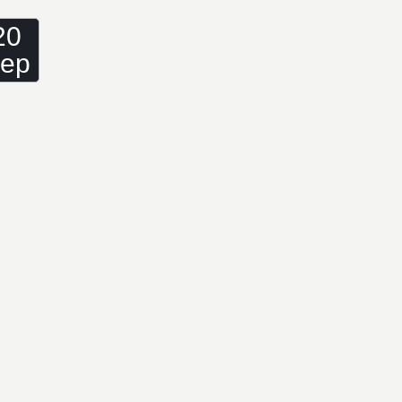
20
ep