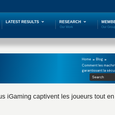
LATEST RESULTS
RESEARCH
MEMB
Home
Blog
Comment les machine
garantissant la sécu
iGaming captivent les joueurs tout en 