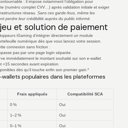
ontournable : il impose notamment l’obligation pour
e (numéro complet CVV…) après validation initiale et exiger
rastructures réseau.
Sans ces garde-fous, même les
t perdre leur crédibilité auprès du public informé.
 jeu et solution de paiement
loppeurs iGaming d’intégrer directement un module
ortefeuille numérique dès que vous lancez votre session.
te connexion sans friction :
e repasse pas par une page login séparée.
erve immédiatement le montant souhaité sur son e‑wallet.
t <15 secondes avant expiration.
onibles dès qu’il touche enfin son premier gain.*
‑wallets populaires dans les plateformes
Frais appliqués
Compatibilité SCA
0 %
Oui
1–2 %
Oui
0–1 %
Oui