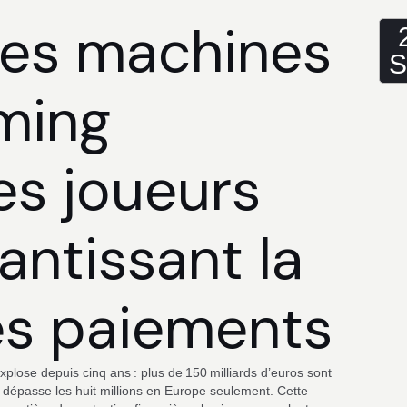
es machines
S
ming
es joueurs
antissant la
es paiements
lose depuis cinq ans : plus de 150 milliards d’euros sont
dépasse les huit millions en Europe seulement. Cette