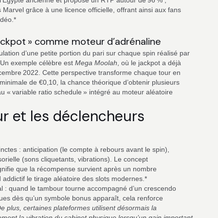
l’Égypte ancienne et propose un RTP autour de 96 % ;
Marvel grâce à une licence officielle, offrant ainsi aux fans
idéo.*
ackpot » comme moteur d’adrénaline
lation d’une petite portion du pari sur chaque spin réalisé par
 Un exemple célèbre est
Mega Moolah
, où le jackpot a déjà
écembre 2022. Cette perspective transforme chaque tour en
inimale de €0,10, la chance théorique d’obtenir plusieurs
u « variable ratio schedule » intégré au moteur aléatoire
r et les déclencheurs
ctes : anticipation (le compte à rebours avant le spin),
orielle (sons cliquetants, vibrations). Le concept
ignifie que la récompense survient après un nombre
 addictif le tirage aléatoire des slots modernes.*
cial : quand le tambour tourne accompagné d’un crescendo
iques dès qu’un symbole bonus apparaît, cela renforce
e plus, certaines plateformes utilisent désormais la
ment la vibration du cabinet physique lorsqu’un gain important