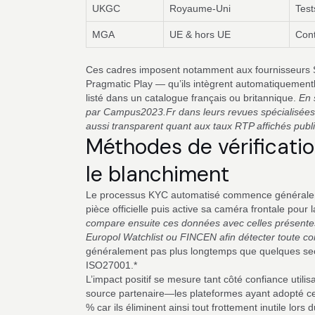
UKGC
Royaume-Uni
Test
MGA
UE & hors UE
Cont
Ces cadres imposent notamment aux fournisseurs 
Pragmatic Play — qu’ils intègrent automatiquementl
listé dans un catalogue français ou britannique.
En 
par Campus2023.Fr dans leurs revues spécialisées
aussi transparent quant aux taux RTP affichés pub
Méthodes de vérification
le blanchiment
Le processus KYC automatisé commence généralement l
pièce officielle puis active sa caméra frontale pour
compare ensuite ces données avec celles présentes
Europol Watchlist ou FINCEN afin détecter toute 
généralement pas plus longtemps que quelques secon
ISO27001.*
L’impact positif se mesure tant côté confiance util
source partenaire—les plateformes ayant adopté ce
% car ils éliminent ainsi tout frottement inutile lors