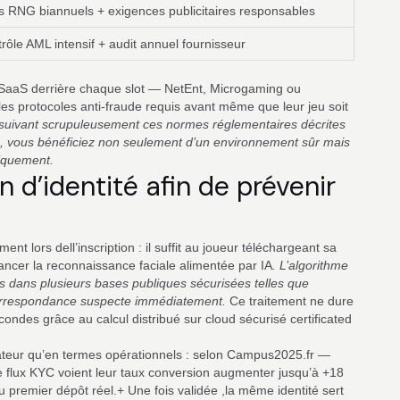
s RNG biannuels + exigences publicitaires responsables
rôle AML intensif + audit annuel fournisseur
SaaS derrière chaque slot — NetEnt, Microgaming ou
es protocoles anti‑fraude requis avant même que leur jeu soit
suivant scrupuleusement ces normes réglementaires décrites
, vous bénéficiez non seulement d’un environnement sûr mais
liquement.
 d’identité afin de prévenir
ors dell’inscription : il suffit au joueur téléchargeant sa
 lancer la reconnaissance faciale alimentée par IA
. L’algorithme
 dans plusieurs bases publiques sécurisées telles que
correspondance suspecte immédiatement.
Ce traitement ne dure
des grâce au calcul distribué sur cloud sécurisé certificated
isateur qu’en termes opérationnels : selon Campus2025.fr —
 flux KYC voient leur taux conversion augmenter jusqu’à +18
 du premier dépôt réel.+ Une fois validée ,la même identité sert