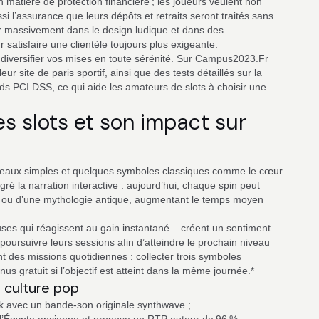
atière de protection financière ; les joueurs veulent non
 l’assurance que leurs dépôts et retraits seront traités sans
tir massivement dans le design ludique et dans des
satisfaire une clientèle toujours plus exigeante.
diversifier vos mises en toute sérénité. Sur Campus2023.Fr
 site de paris sportif, ainsi que des tests détaillés sur la
ds PCI DSS, ce qui aide les amateurs de slots à choisir une
es slots et son impact sur
ouleaux simples et quelques symboles classiques comme le cœur
égré la narration interactive : aujourd’hui, chaque spin peut
lte ou d’une mythologie antique, augmentant le temps moyen
uses qui réagissent au gain instantané – créent un sentiment
poursuivre leurs sessions afin d’atteindre le prochain niveau
nt des missions quotidiennes : collecter trois symboles
us gratuit si l’objectif est atteint dans la même journée.*
 culture pop
k avec un bande‑son originale synthwave ;