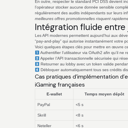
En outre, respecter le standard PCI DSS devient inc
l’opérateur stocker aucune donnée sensible complèt
régulièrement des audits indépendants sur leurs inf
meilleures offres promotionnelles risquent rapidemen
Intégration fluide entre
Les API modernes permettent aujourd’hui aux déve
“pay‑and‑play” qui autorise instantanément votre p
Voici quelques étapes clés pour mettre en œuvre cet
Authentifier l’utilisateur via OAuth2 afin qu’il n
Appeler l’API transactionnelle sécurisée qui rés
Retourner au lobby avec un token valide pendan
Débloquer automatiquement tous ses crédits disp
Cas pratiques d’implémentation d’e
iGaming françaises
E‑wallet
Temps moyen dépôt
PayPal
<5 s
Skrill
<8 s
Neteller
<6 s