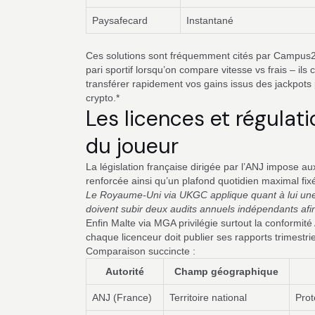
Paysafecard
Instantané
Ces solutions sont fréquemment cités par Campus202
pari sportif lorsqu’on compare vitesse vs frais – il
transférer rapidement vos gains issus des jackpots 
crypto.*
Les licences et régulat
du joueur
La législation française dirigée par l’ANJ impose au
renforcée ainsi qu’un plafond quotidien maximal fix
Le Royaume-Uni via UKGC applique quant à lui une 
doivent subir deux audits annuels indépendants afi
Enfin Malte via MGA privilégie surtout la conformit
chaque licenceur doit publier ses rapports trimestri
Comparaison succincte :
Autorité
Champ géographique
ANJ (France)
Territoire national
Prot